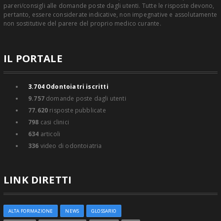
pareri/consigli alle domande poste dagli utenti. Tutte le risposte devono,
pertanto, essere considerate indicative, non impegnative e assolutamente
non sostitutive del parere del proprio medico curante.
IL PORTALE
3.704
Odontoiatri iscritti
9.757
domande poste dagli utenti
77.620
risposte pubblicate
798
casi clinici
634
articoli
336
video di odontoiatria
LINK DIRETTI
ALTA FORMAZIONE
NEWS
GLOSSARIO