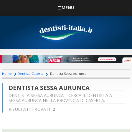
MENU
Home
Dentista Caserta
Dentista Sessa Aurunca
DENTISTA SESSA AURUNCA
DENTISTA SESSA AURUNCA | CERCA IL DENTISTA A
SESSA AURUNCA NELLA PROVINCIA DI CASERTA.
RISULTATI TROVATI:
2