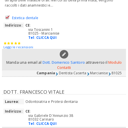
terapia delle malattie orali. Nel corso della prima visita, vengono
raccolti i dati anamnestici e...
Estetica dentale
Indirizzo:
CE
:
via Toscanini 1
81025 - Marcianise
Tel:
CLICCA QUI
Leggi le recensioni
Manda una email al
Dott. Domenico Santoro
attraverso il
Modulo
Contatti
Campania
Dentista Caserta
Marcianise
81025
DOTT. FRANCESCO VITALE
Laurea:
Odontoiatria e Protesi dentaria
Indirizzo:
CE
:
via Gabriele D'Annunzio 38
81032 Carinaro
Tel:
CLICCA QUI