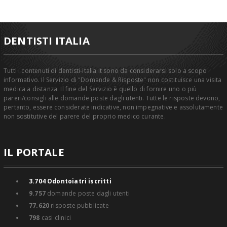
DENTISTI ITALIA
Tutti i contenuti di dentisti-italia.it sono da considerarsi solo a scopo
informativo. Il Servizio di "Domande & Risposte" non costituisce una visita
medica a distanza. Il fine del Servizio è quello di fornire uno o più
pareri/consigli alle domande poste dagli utenti. Tutte le risposte devono,
pertanto, essere considerate indicative, non impegnative e assolutamente
non sostitutive del parere del proprio medico curante.
IL PORTALE
3.704
Odontoiatri iscritti
9.757
domande poste dagli utenti
77.620
risposte pubblicate
798
casi clinici