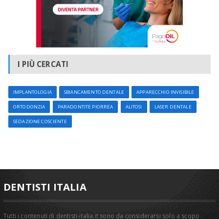
I PIÙ CERCATI
IMPLANTOLOGIA
SBIANCAMENTO DENTALE
APPARECCHIO INVISIBILE
ORTODONZIA
PARADONTITE PIORREA
ALITOSI
LASER DENTALE
SEDAZIONE COSCIENTE
DENTISTI ITALIA
Tutti i contenuti di dentisti-italia.it sono da considerarsi solo a scopo