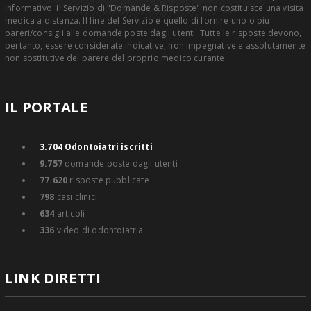
informativo. Il Servizio di "Domande & Risposte" non costituisce una visita
medica a distanza. Il fine del Servizio è quello di fornire uno o più
pareri/consigli alle domande poste dagli utenti. Tutte le risposte devono,
pertanto, essere considerate indicative, non impegnative e assolutamente
non sostitutive del parere del proprio medico curante.
IL PORTALE
3.704
Odontoiatri iscritti
9.757
domande poste dagli utenti
77.620
risposte pubblicate
798
casi clinici
634
articoli
336
video di odontoiatria
LINK DIRETTI