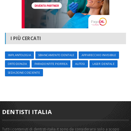
I PIÙ CERCATI
IMPLANTOLOGIA
SBIANCAMENTO DENTALE
APPARECCHIO INVISIBILE
ORTODONZIA
PARADONTITE PIORREA
ALITOSI
LASER DENTALE
SEDAZIONE COSCIENTE
DENTISTI ITALIA
Tutti i contenuti di dentisti-italia.it sono da considerarsi solo a scopo