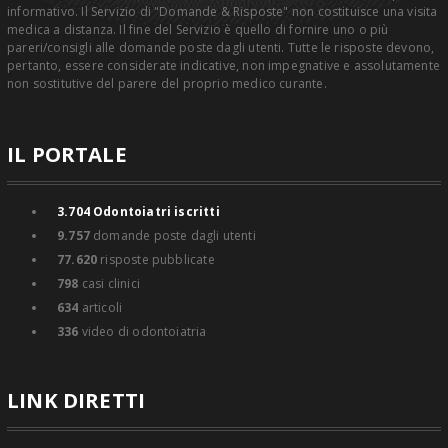
informativo. Il Servizio di "Domande & Risposte" non costituisce una visita
medica a distanza. Il fine del Servizio è quello di fornire uno o più
pareri/consigli alle domande poste dagli utenti. Tutte le risposte devono,
pertanto, essere considerate indicative, non impegnative e assolutamente
non sostitutive del parere del proprio medico curante.
IL PORTALE
3.704
Odontoiatri iscritti
9.757
domande poste dagli utenti
77.620
risposte pubblicate
798
casi clinici
634
articoli
336
video di odontoiatria
LINK DIRETTI