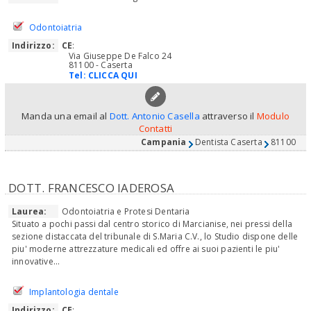
Odontoiatria
Indirizzo:
CE
:
Via Giuseppe De Falco 24
81100 - Caserta
Tel:
CLICCA QUI
Manda una email al
Dott. Antonio Casella
attraverso il
Modulo
Contatti
Campania
Dentista Caserta
81100
DOTT. FRANCESCO IADEROSA
Laurea:
Odontoiatria e Protesi Dentaria
Situato a pochi passi dal centro storico di Marcianise, nei pressi della
sezione distaccata del tribunale di S.Maria C.V., lo Studio dispone delle
piu' moderne attrezzature medicali ed offre ai suoi pazienti le piu'
innovative...
Implantologia dentale
Indirizzo:
CE
: