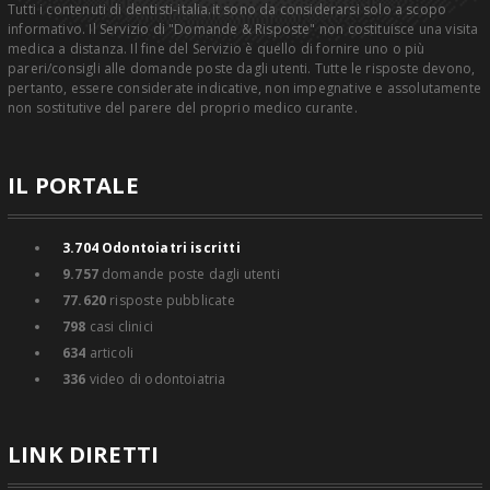
Tutti i contenuti di dentisti-italia.it sono da considerarsi solo a scopo
informativo. Il Servizio di "Domande & Risposte" non costituisce una visita
medica a distanza. Il fine del Servizio è quello di fornire uno o più
pareri/consigli alle domande poste dagli utenti. Tutte le risposte devono,
pertanto, essere considerate indicative, non impegnative e assolutamente
non sostitutive del parere del proprio medico curante.
IL PORTALE
3.704
Odontoiatri iscritti
9.757
domande poste dagli utenti
77.620
risposte pubblicate
798
casi clinici
634
articoli
336
video di odontoiatria
LINK DIRETTI