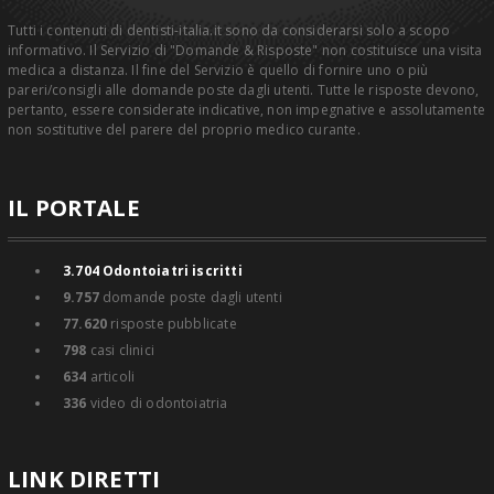
Tutti i contenuti di dentisti-italia.it sono da considerarsi solo a scopo
informativo. Il Servizio di "Domande & Risposte" non costituisce una visita
medica a distanza. Il fine del Servizio è quello di fornire uno o più
pareri/consigli alle domande poste dagli utenti. Tutte le risposte devono,
pertanto, essere considerate indicative, non impegnative e assolutamente
non sostitutive del parere del proprio medico curante.
IL PORTALE
3.704
Odontoiatri iscritti
9.757
domande poste dagli utenti
77.620
risposte pubblicate
798
casi clinici
634
articoli
336
video di odontoiatria
LINK DIRETTI