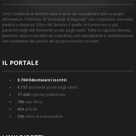
Tutti i contenuti di dentisti-italia.it sono da considerarsi solo a scopo
informativo. Il Servizio di "Domande & Risposte" non costituisce una visita
medica a distanza. Il fine del Servizio è quello di fornire uno o più
pareri/consigli alle domande poste dagli utenti. Tutte le risposte devono,
pertanto, essere considerate indicative, non impegnative e assolutamente
non sostitutive del parere del proprio medico curante.
IL PORTALE
3.704
Odontoiatri iscritti
9.757
domande poste dagli utenti
77.620
risposte pubblicate
798
casi clinici
634
articoli
336
video di odontoiatria