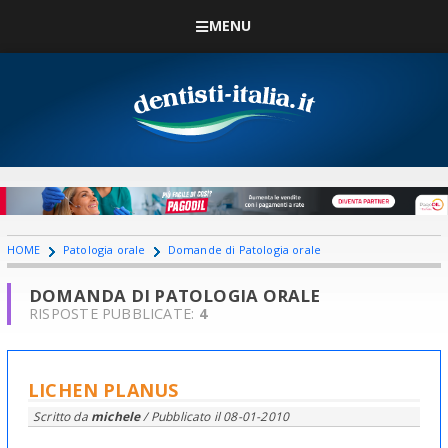
MENU
HOME
Patologia orale
Domande di Patologia orale
DOMANDA DI PATOLOGIA ORALE
RISPOSTE PUBBLICATE:
4
LICHEN PLANUS
Scritto da
michele
/ Pubblicato il
08-01-2010