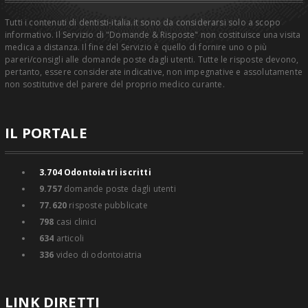
Tutti i contenuti di dentisti-italia.it sono da considerarsi solo a scopo
informativo. Il Servizio di "Domande & Risposte" non costituisce una visita
medica a distanza. Il fine del Servizio è quello di fornire uno o più
pareri/consigli alle domande poste dagli utenti. Tutte le risposte devono,
pertanto, essere considerate indicative, non impegnative e assolutamente
non sostitutive del parere del proprio medico curante.
IL PORTALE
3.704
Odontoiatri iscritti
9.757
domande poste dagli utenti
77.620
risposte pubblicate
798
casi clinici
634
articoli
336
video di odontoiatria
LINK DIRETTI