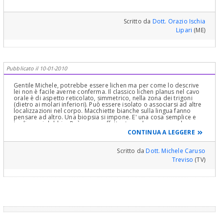
Scritto da
Dott. Orazio Ischia
Lipari
(ME)
Pubblicato il 10-01-2010
Gentile Michele, potrebbe essere lichen ma per come lo descrive
lei non è facile averne conferma. Il classico lichen planus nel cavo
orale è di aspetto reticolato, simmetrico, nella zona dei trigoni
(dietro ai molari inferiori). Può essere isolato o associarsi ad altre
localizzazioni nel corpo. Macchiette bianche sulla lingua fanno
pensare ad altro. Una biopsia si impone. E' una cosa semplice e
toglie ogni dubbio. Può essere effettuata anche presso un buon
studio dentistico che sia in contatto con un centro di anatomia
CONTINUA A LEGGERE
patologica. Cordialità.
Scritto da
Dott. Michele Caruso
Treviso
(TV)