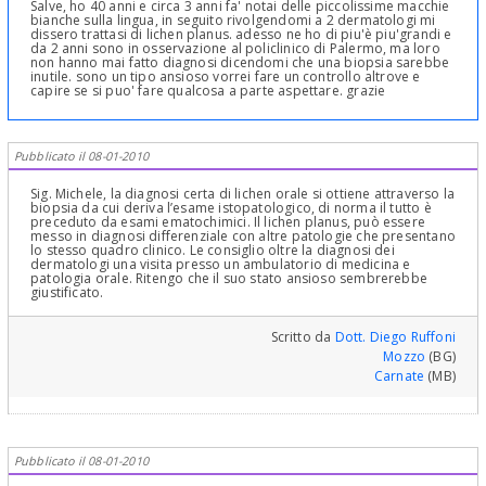
Salve, ho 40 anni e circa 3 anni fa' notai delle piccolissime macchie
bianche sulla lingua, in seguito rivolgendomi a 2 dermatologi mi
dissero trattasi di lichen planus. adesso ne ho di piu'è piu'grandi e
da 2 anni sono in osservazione al policlinico di Palermo, ma loro
non hanno mai fatto diagnosi dicendomi che una biopsia sarebbe
inutile. sono un tipo ansioso vorrei fare un controllo altrove e
capire se si puo' fare qualcosa a parte aspettare. grazie
Pubblicato il 08-01-2010
Sig. Michele, la diagnosi certa di lichen orale si ottiene attraverso la
biopsia da cui deriva l’esame istopatologico, di norma il tutto è
preceduto da esami ematochimici. Il lichen planus, può essere
messo in diagnosi differenziale con altre patologie che presentano
lo stesso quadro clinico. Le consiglio oltre la diagnosi dei
dermatologi una visita presso un ambulatorio di medicina e
patologia orale. Ritengo che il suo stato ansioso sembrerebbe
giustificato.
Scritto da
Dott. Diego Ruffoni
Mozzo
(BG)
Carnate
(MB)
Pubblicato il 08-01-2010