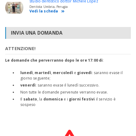
studio dentistico dottor Michele Lopez
Dentista Umbria, Perugia
Vedi la scheda
INVIA UNA DOMANDA
ATTENZIONE!
Le domande che perverranno dopo le ore 17:00 di
:
lunedì
,
martedì
,
mercoledì
e
giovedì
: saranno evase il
giorno seguente;
venerdì
: saranno evase il lunedì successivo.
Non tutte le domande pervenute verranno evase.
Il
sabato
, la
domenica
e i
giorni festivi
il servizio è
sospeso