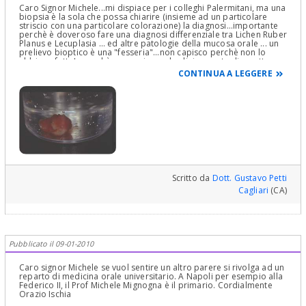
Caro Signor Michele...mi dispiace per i colleghi Palermitani, ma una
biopsia è la sola che possa chiarire (insieme ad un particolare
striscio con una particolare colorazione) la diagnosi...importante
perchè è doveroso fare una diagnosi differenziale tra Lichen Ruber
Planus e Lecuplasia ... ed altre patologie della mucosa orale ... un
prelievo bioptico è una "fesseria"...non capisco perchè non lo
abbiano fatto!...perchè o sono in grado clinicamente di emettere
una diagnosi CERTA...o si deve fare il prelievo...poichè clinicamente
CONTINUA A LEGGERE
diagnosi certa ritengo...ma potrei sbagliare non avendola
visitata...che sia impossibile...deve fare una biopsia per uno studio
istologico che porti a diagnosi certa...ripeto tranquillo perchè è
una sciocchezza, ma si deve fare!... Cordialmente Gustavo Petti,
Parodontologo in Cagliari, Riabilitazione Orale Completa in Casi
Clinici Complessi
Scritto da
Dott. Gustavo Petti
Cagliari
(CA)
Pubblicato il 09-01-2010
Caro signor Michele se vuol sentire un altro parere si rivolga ad un
reparto di medicina orale universitario. A Napoli per esempio alla
Federico II, il Prof Michele Mignogna è il primario. Cordialmente
Orazio Ischia