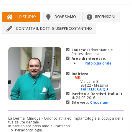
LO STUDIO
DOVE SIAMO
RECENSIONI
CONTATTA IL DOTT. GIUSEPPE COSTANTINO
Laurea:
Odontoiatria e
Protesi dentaria
Aree di interesse:
Patologia orale
Indirizzo
:
ME
:
Via Lenzi 3
98122 - Messina
Tel:
CLICCA QUI
Iscritto a Dentisti-Italia.it
il
: 24-02-2016
Sito web:
Clicca qui
La Dermal Clinique - Odontoiatria ed Implantologia si occupa della
tua salute dentale.
In particolare possiamo aiutarti con:
Paradontologia