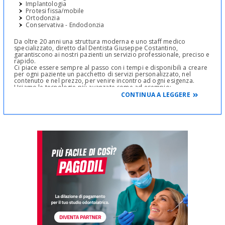
Implantologia
Protesi fissa/mobile
Ortodonzia
Conservativa - Endodonzia
Da oltre 20 anni una struttura moderna e uno staff medico
specializzato, diretto dal Dentista Giuseppe Costantino,
garantiscono ai nostri pazienti un servizio professionale, preciso e
rapido.
Ci piace essere sempre al passo con i tempi e disponibili a creare
per ogni paziente un pacchetto di servizi personalizzato, nel
contenuto e nel prezzo, per venire incontro ad ogni esigenza.
Usiamo le tecnologie più avanzate come ad esempio:
Laser a diodi, utilizzato per i trattamenti di sbiancamento
CONTINUA A LEGGERE
dentale;
Video radiografia digitale;
Piezochirurgia orale (chirurgia ad ultrasuoni);
Ortopantomografo digitale, utilizzato per le panoramiche
dentali.
LEGGI COSA DICONO DI NOI
In particolare, ci occupiamo di Odontoiatria Estetica con
trattamenti quali lo sbiancamento professionale e le faccette
dentali. L’igiene dentale e lo sbiancamento rappresentano il
naturale risultato del benessere della nostra bocca a 360°. Alla
bravura dei nostri igienisti uniamo la tecnologia della
radiofrequenza viso per esaltare a lungo una sana dentatura ed
esprimere emozioni positive con un sorriso smagliante e un viso
radioso. Le faccette dentali, invece, conosciute anche come
“faccette estetiche”, sono dei particolari involucri in ceramica che
vengono applicati sulla superficie esterna del dente per migliorare
l’aspetto estetico del proprio sorriso, nascondendo i vari difetti