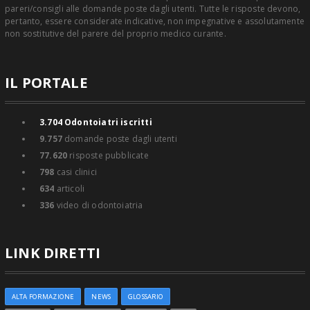
pareri/consigli alle domande poste dagli utenti. Tutte le risposte devono,
pertanto, essere considerate indicative, non impegnative e assolutamente
non sostitutive del parere del proprio medico curante.
IL PORTALE
3.704
Odontoiatri iscritti
9.757
domande poste dagli utenti
77.620
risposte pubblicate
798
casi clinici
634
articoli
336
video di odontoiatria
LINK DIRETTI
ALTA FORMAZIONE
NEWS
GLOSSARIO