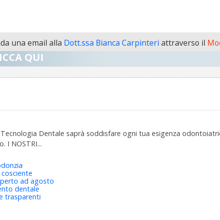
a una email alla
Dott.ssa Bianca Carpinteri
attraverso il
Mod
ICCA QUI
io Tecnologia Dentale saprà soddisfare ogni tua esigenza odontoiat
. I NOSTRI...
donzia
 cosciente
aperto ad agosto
nto dentale
e trasparenti