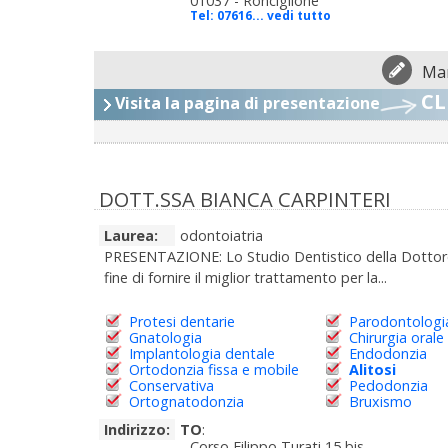
01037 - Ronciglione
Tel:
07616... vedi tutto
Man
CL
Visita la pagina di presentazione
DOTT.SSA BIANCA CARPINTERI
Laurea:
odontoiatria
PRESENTAZIONE: Lo Studio Dentistico della Dottoress
fine di fornire il miglior trattamento per la...
Protesi dentarie
Parodontologi
Gnatologia
Chirurgia orale
Implantologia dentale
Endodonzia
Ortodonzia fissa e mobile
Alitosi
Conservativa
Pedodonzia
Ortognatodonzia
Bruxismo
Indirizzo:
TO
:
Corso Filippo Turati 15 bis