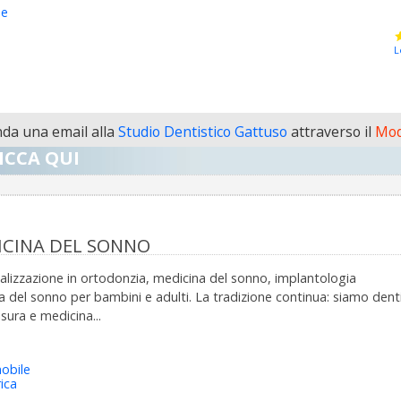
he
L
da una email alla
Studio Dentistico Gattuso
attraverso il
Mod
ICCA QUI
DICINA DEL SONNO
ializzazione in ortodonzia, medicina del sonno, implantologia
del sonno per bambini e adulti. La tradizione continua: siamo dentis
sura e medicina...
obile
ica