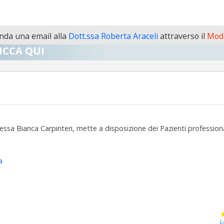
da una email alla
Dott.ssa Roberta Araceli
attraverso il
Modu
ICCA QUI
a Bianca Carpinteri, mette a disposizione dei Pazienti professional
a
L