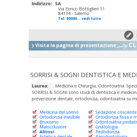
Indirizzo:
SA
:
Via Enrico Bottiglieri 11
84134 - Salerno
Tel:
80086... vedi tutto
CL
Visita la pagina di presentazione
SORRISI & SOGNI DENTISTICA E ME
Laurea:
Medicina e Chirurgia, Odontoiatria. Spec
SORRISI & SOGNI sono studi di dentistica e medicina 
prevenzione dentale, ortodonzia, odontoiatria su mi
Medicina del sonno
Sedazione cosciente
Ortodonzia invisibile
Ortodonzia fissa e m
Bruxismo
Odontoiatria pediatr
Malocclusioni
Gnatologia
Alitosi
Pedodonzia
Estetica dentale
Parodontologia