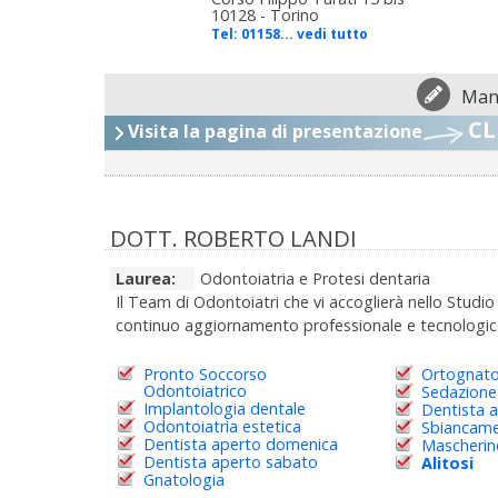
10128 - Torino
Tel:
01158... vedi tutto
Mand
CL
Visita la pagina di presentazione
DOTT. ROBERTO LANDI
Laurea:
Odontoiatria e Protesi dentaria
Il Team di Odontoiatri che vi accoglierà nello Stud
continuo aggiornamento professionale e tecnologico
Pronto Soccorso
Ortognato
Odontoiatrico
Sedazione
Implantologia dentale
Dentista 
Odontoiatria estetica
Sbiancame
Dentista aperto domenica
Mascherin
Dentista aperto sabato
Alitosi
Gnatologia