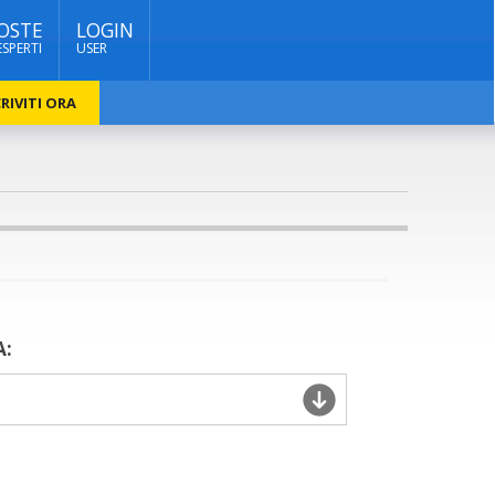
OSTE
LOGIN
ESPERTI
USER
RIVITI ORA
A: