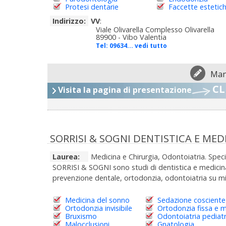
Protesi dentarie
Faccette estetic
Indirizzo:
VV
:
Viale Olivarella Complesso Olivarella
89900 - Vibo Valentia
Tel:
09634... vedi tutto
Man
CL
Visita la pagina di presentazione
SORRISI & SOGNI DENTISTICA E ME
Laurea:
Medicina e Chirurgia, Odontoiatria. Spec
SORRISI & SOGNI sono studi di dentistica e medicina 
prevenzione dentale, ortodonzia, odontoiatria su mi
Medicina del sonno
Sedazione cosciente
Ortodonzia invisibile
Ortodonzia fissa e m
Bruxismo
Odontoiatria pediatr
Malocclusioni
Gnatologia