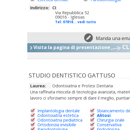
Indirizzo:
CI
:
Via Repubblica 52
09016 - Iglesias
Tel:
07818... vedi tutto
Manda una emai
CL
Visita la pagina di presentazione
STUDIO DENTISTICO GATTUSO
Laurea:
Odontoiatria e Protesi Dentaria
Una raffinata miscela di tecnologia avanzata, materiali
lavoro ci sforziamo sempre di dare il meglio, puntiam
Implantologia dentale
Sbiancamento de
Odontoiatria estetica
Alitosi
Odontoiatria pediatrica
Chirurgia orale
Ortodonzia invisibile
Conservativa
Parodontologia
Endodonzia