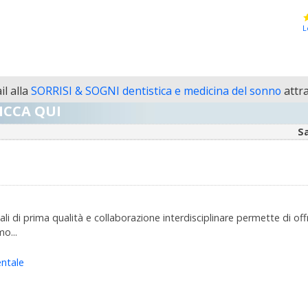
L
l alla
SORRISI & SOGNI dentistica e medicina del sonno
attra
ICCA QUI
S
 di prima qualità e collaborazione interdisciplinare permette di offrir
o...
ntale