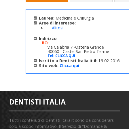
Laurea:
Medicina e Chirurgia
Aree di interesse:
Alitosi
Indirizzo
:
BO
:
via Calabria 7 -Osteria Grande
40060 - Castel San Pietro Terme
Tel:
CLICCA QUI
Iscritto a Dentisti-Italia.it il
: 16-02-2016
Sito web:
Clicca qui
DENTISTI ITALIA
Tutti i contenuti di dentisti-italia.it sono da considerarsi
solo a scopo informativo. Il Servizio di "Domande &