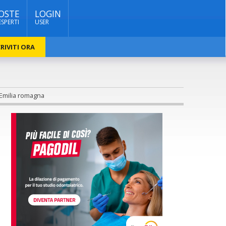
OSTE
LOGIN
ESPERTI
USER
RIVITI ORA
 Emilia romagna