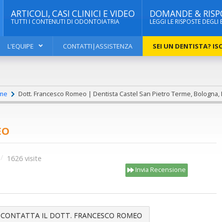
ARTICOLI, CASI CLINICI E VIDEO
DOMANDE & RISP
TUTTI I CONTENUTI DI ODONTOIATRIA
LEGGI LE RISPOSTE DEGLI 
L'EQUIPE
CONTATTI|ASSISTENZA
SEI UN DENTISTA? ISC
rme
Dott. Francesco Romeo | Dentista Castel San Pietro Terme, Bologna,
EO
1626 visite
Invia Recensione
CONTATTA IL DOTT. FRANCESCO ROMEO