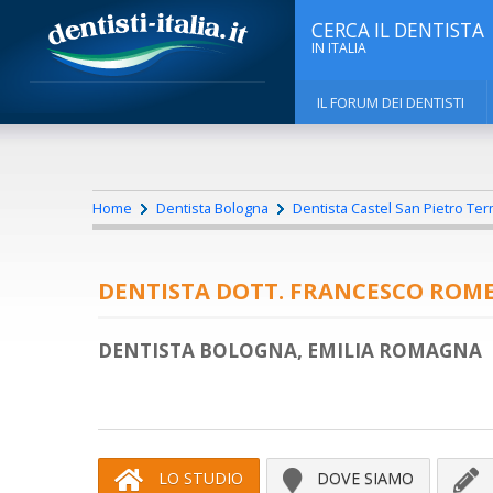
CERCA IL DENTISTA
IN ITALIA
IL FORUM DEI DENTISTI
Home
Dentista Bologna
Dentista Castel San Pietro Te
DENTISTA DOTT. FRANCESCO ROM
DENTISTA BOLOGNA, EMILIA ROMAGNA
LO STUDIO
DOVE SIAMO