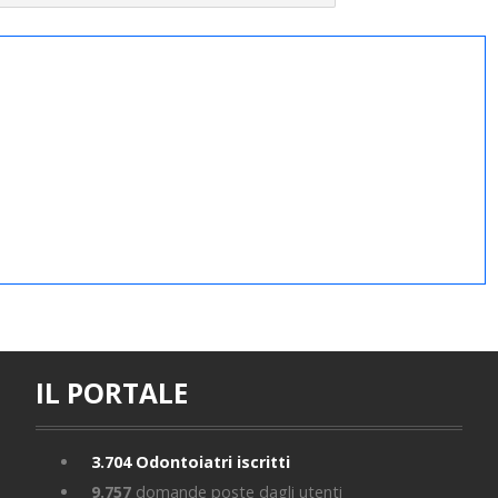
IL PORTALE
3.704
Odontoiatri iscritti
9.757
domande poste dagli utenti