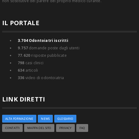
non sostitutive del parere del proprio medico curante.
IL PORTALE
3.704
Odontoiatri iscritti
9.757
domande poste dagli utenti
77.620
risposte pubblicate
798
casi clinici
634
articoli
336
video di odontoiatria
LINK DIRETTI
ALTA FORMAZIONE
NEWS
GLOSSARIO
CONTATTI
MAPPA DEL SITO
PRIVACY
FAQ