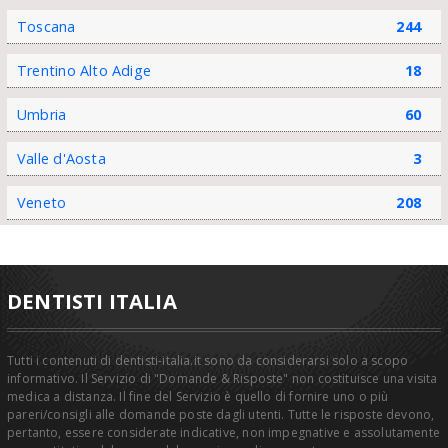
Toscana
244
Trentino Alto Adige
18
Umbria
60
Valle d'Aosta
3
Veneto
208
DENTISTI ITALIA
Tutti i contenuti di dentisti-italia.it sono da considerarsi solo a scopo
informativo. Il Servizio di "Domande & Risposte" non costituisce una visita
medica a distanza. Il fine del Servizio è quello di fornire uno o più
pareri/consigli alle domande poste dagli utenti. Tutte le risposte devono,
pertanto, essere considerate indicative, non impegnative e assolutamente