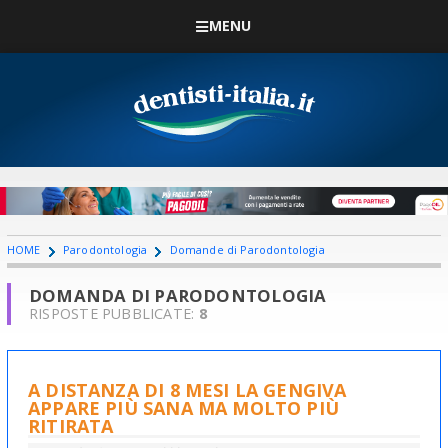
MENU
HOME
Parodontologia
Domande di Parodontologia
DOMANDA DI PARODONTOLOGIA
RISPOSTE PUBBLICATE:
8
A DISTANZA DI 8 MESI LA GENGIVA
APPARE PIÙ SANA MA MOLTO PIÙ
RITIRATA