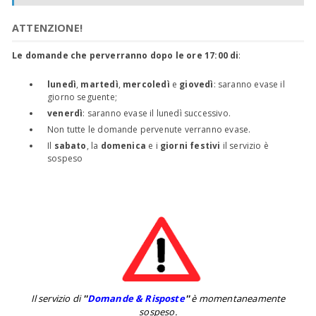
ATTENZIONE!
Le domande che perverranno dopo le ore 17:00 di
:
lunedì
,
martedì
,
mercoledì
e
giovedì
: saranno evase il
giorno seguente;
venerdì
: saranno evase il lunedì successivo.
Non tutte le domande pervenute verranno evase.
Il
sabato
, la
domenica
e i
giorni festivi
il servizio è
sospeso
Il servizio di
''
Domande & Risposte
''
è momentaneamente
sospeso.