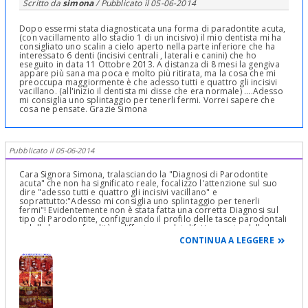
Scritto da
simona
/ Pubblicato il
05-06-2014
Dopo essermi stata diagnosticata una forma di paradontite acuta,
(con vacillamento allo stadio 1 di un incisivo) il mio dentista mi ha
consigliato uno scalin a cielo aperto nella parte inferiore che ha
interessato 6 denti (incisivi centrali , laterali e canini) che ho
eseguito in data 11 Ottobre 2013. A distanza di 8 mesi la gengiva
appare più sana ma poca e molto più ritirata, ma la cosa che mi
preoccupa maggiormente è che adesso tutti e quattro gli incisivi
vacillano. (all'inizio il dentista mi disse che era normale) ....Adesso
mi consiglia uno splintaggio per tenerli fermi. Vorrei sapere che
cosa ne pensate. Grazie Simona
Pubblicato il 05-06-2014
Cara Signora Simona, tralasciando la "Diagnosi di Parodontite
acuta" che non ha significato reale, focalizzo l'attenzione sul suo
dire "adesso tutti e quattro gli incisivi vacillano" e
soprattutto:"Adesso mi consiglia uno splintaggio per tenerli
fermi"! Evidentemente non è stata fatta una corretta Diagnosi sul
tipo di Parodontite, configurando il profilo delle tasce parodontali
e della loro profondità e diffusione e dei difetto ossei e delle loro
pareti residue, se ad una, ue, tre, quattro pareti semplici o
CONTINUA A LEGGERE
complesse e della mobilità di primo, secondo o terzo grado, dei
denti e non è stata emessa una Prognosi e soprattutto non è stata
pianificata la corretta Terapia Parodontale! La Parodontologia non
si inventa e non si improvvisa! Mi scuso col suo Dentista, che
sicuramente avrà fatto la diagnosi giusta di stadio terminale e
magari non è il suo Dentista storico e non ha potuto seguire quindi
la malattia dall'inizio, mi scuso dicevo se parlo così apertamente