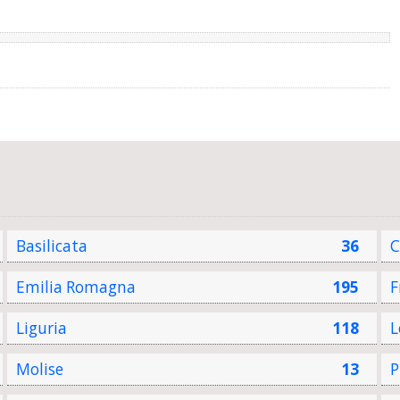
Basilicata
36
C
Emilia Romagna
195
F
Liguria
118
L
Molise
13
P