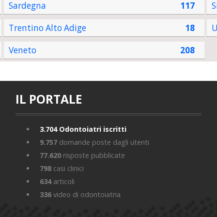
Sardegna
117
S
Trentino Alto Adige
18
U
Veneto
208
IL PORTALE
3.704
Odontoiatri iscritti
9.757
domande poste dagli utenti
77.620
risposte pubblicate
798
casi clinici
634
articoli
336
video di odontoiatria