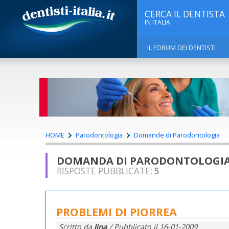
CERCA IL DENTISTA
IN ITALIA
IL FORUM DEI DENTISTI
HOME
Parodontologia
Domande di Parodontologia
DOMANDA DI PARODONTOLOGI
RISPOSTE PUBBLICATE:
5
PROBLEMI DI PIORREA
Scritto da
lina
/ Pubblicato il
16-01-2009