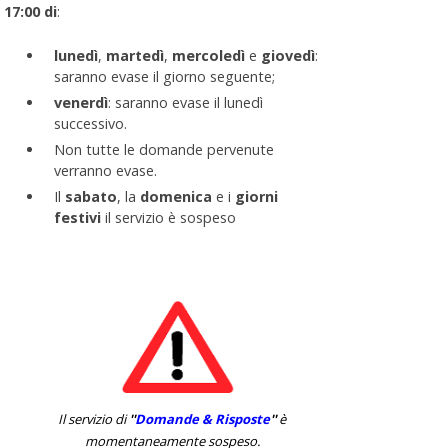
17:00 di
:
lunedì
,
martedì
,
mercoledì
e
giovedì
:
saranno evase il giorno seguente;
venerdì
: saranno evase il lunedì
successivo.
Non tutte le domande pervenute
verranno evase.
Il
sabato
, la
domenica
e i
giorni
festivi
il servizio è sospeso
Il servizio di
''
Domande & Risposte
''
è
momentaneamente sospeso.