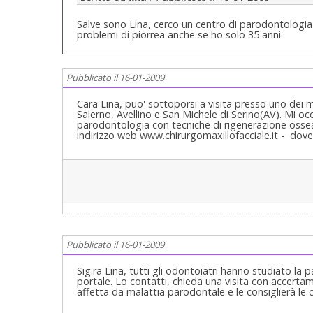
Salve sono Lina, cerco un centro di parodontologi
problemi di piorrea anche se ho solo 35 anni
Pubblicato il 16-01-2009
Cara Lina, puo' sottoporsi a visita presso uno dei mi
Salerno, Avellino e San Michele di Serino(AV). Mi o
parodontologia con tecniche di rigenerazione ossea
indirizzo web www.chirurgomaxillofacciale.it - dove 
Pubblicato il 16-01-2009
Sig.ra Lina, tutti gli odontoiatri hanno studiato la 
portale. Lo contatti, chieda una visita con accerta
affetta da malattia parodontale e le consiglierà le 