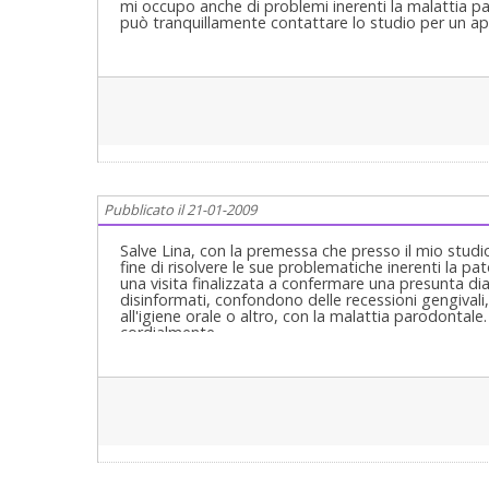
mi occupo anche di problemi inerenti la malattia p
può tranquillamente contattare lo studio per un ap
Pubblicato il 21-01-2009
Salve Lina, con la premessa che presso il mio studio
fine di risolvere le sue problematiche inerenti la p
una visita finalizzata a confermare una presunta dia
disinformati, confondono delle recessioni gengivali
all'igiene orale o altro, con la malattia parodontal
cordialmente.