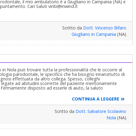
arodontale, il mio ambulatorio è a Giugliano in Campania (NA) e
puntamento. Cari Saluti vinbi@inwind.it
Scritto da
Dott. Vincenzo Bifaro
Giugliano in Campania
(NA)
 in Nola può trovare tutta la professionalità che le occorre al
atologia parodontale, le specifico che ha bisogno innanzitutto di
gnosi effettuata da altro collega. Spesso, colleghi
, legate ad abitudini scorrette del paziente meritoriamente
e. Fermamente disposto ad esserle di aiuto, la saluto
CONTINUA A LEGGERE
Scritto da
Dott. Salvatore Scolavino
Nola
(NA)