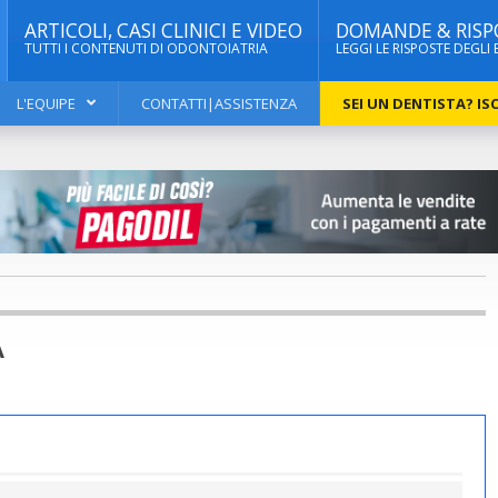
ARTICOLI, CASI CLINICI E VIDEO
DOMANDE & RISP
TUTTI I CONTENUTI DI ODONTOIATRIA
LEGGI LE RISPOSTE DEGLI 
L'EQUIPE
CONTATTI|ASSISTENZA
SEI UN DENTISTA? ISC
A