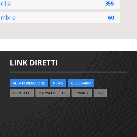
icilia
355
mbria
60
LINK DIRETTI
ALTA FORMAZIONE
NEWS
GLOSSARIO
CONTATTI
MAPPA DEL SITO
PRIVACY
FAQ