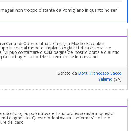
a magari non troppo distante da Pomigliano in quanto ho seri
ei Centri di Odontoiatria e Chirurgia Maxillo Facciale in
ccupo in special modo di implantologia estetica avanzata e
. Mi può contattare o sulla pagine del nostro portale o al mio
puo' attingere a notizie su temi che le interessano.
Scritto da
Dott. Francesco Sacco
Salerno
(SA)
parodontologia, può ritrovare il suo professionista in questo
menti diagnostici. Questo odontoiatra confermerà se Lei è
cure del caso.