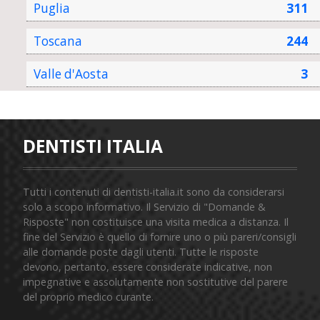
Puglia
311
Toscana
244
Valle d'Aosta
3
DENTISTI ITALIA
Tutti i contenuti di dentisti-italia.it sono da considerarsi
solo a scopo informativo. Il Servizio di "Domande &
Risposte" non costituisce una visita medica a distanza. Il
fine del Servizio è quello di fornire uno o più pareri/consigli
alle domande poste dagli utenti. Tutte le risposte
devono, pertanto, essere considerate indicative, non
impegnative e assolutamente non sostitutive del parere
del proprio medico curante.