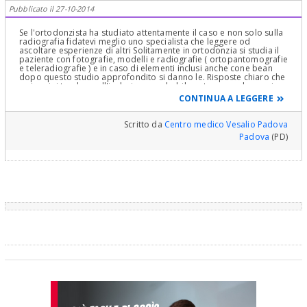
Pubblicato il 27-10-2014
Se l'ortodonzista ha studiato attentamente il caso e non solo sulla
radiografia fidatevi meglio uno specialista che leggere od
ascoltare esperienze di altri Solitamente in ortodonzia si studia il
paziente con fotografie, modelli e radiografie ( ortopantomografie
e teleradiografie ) e in caso di elementi inclusi anche cone bean
dopo questo studio approfondito si danno le. Risposte chiaro che
se i canini tendono all'inclusione probabilmente manca lo spazio e
vi sono diverse tecniche per ottenerlo. Cordiali saluti
CONTINUA A LEGGERE
Scritto da
Centro medico Vesalio Padova
Padova
(PD)