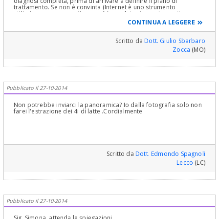
diagnosi completa, prima di arrivare a definire il piano di
trattamento. Se non è convinta (Internet è uno strumento
utilissimo, ma non contiene verità assolute...), provi a sentire un
secondo parere da un altro Ortodontista.
CONTINUA A LEGGERE
Scritto da
Dott. Giulio Sbarbaro
Zocca
(MO)
Pubblicato il 27-10-2014
Non potrebbe inviarci la panoramica? Io dalla fotografia solo non
farei l'estrazione dei 4i di latte .Cordialmente
Scritto da
Dott. Edmondo Spagnoli
Lecco
(LC)
Pubblicato il 27-10-2014
Sig. Simona, attenda le spiegazioni.