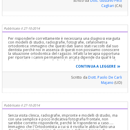
Scritto da
Dott. Gustavo Petti
scheletrica. Basta fare una radiografia del polso per accertare la
Cagliari
(CA)
maturità dei nuclei di ossificazione per conoscere l'età scheletrica
in realtà molto utile intorno ai 10-13 anni per avere certezze! Col
metodo di Tanner e Whitehouse si prendono in considerazione 20
dei 30 nuclei di ossificazione del polso e della mana e si
attribuisce un punteggio a seconda dello stadio di maturazione
raggiunta e si ottengono tre punteggi fondamentali: il totale, il
Pubblicato il 27-10-2014
Carpale ed il RUS(radio-ulna-short bones), il punteggio finale
dell'adulto che abbia completato la maturazione scheletrica è di
1000 punti. Tutti i punteggi inferiori indicano stadi diversi di
Per risponderle correttamente è necessaria una diagnosi eseguita
maturazione ossea e diverse età scheletriche! Non dimenticando il
con modelli di studio, radiografie, fotografie, cefalometria
metodo della Maturazione Vertebrale Cervicale in particolare per
ortodontica: immagino che questi dati siano stati raccolti dal suo
l'identificazione del picco puberale nel tasso di crescita cranio-
dentista perchè noi in assenza di questi non possiamo conoscere
facciale e le correlazioni tra gli indici carpali come l'SMS e quelli
la situazione ortodontica del ragazzo. Infatti la terapia opportuna
vertebrali come il CVS, il CVMS e il CS dove quest'ultimo indica il
per riportare i canini permanenti in arcata dipende da qual'è la
picco di crescita mandibolare! Cari saluti e spero di esserle stato
loro posizione rispetto agli altri denti. Se lo desidera senta anche
utile e soprattutto chiaro, se vuole il nome del prodotto mi contatti
un secondo parere presso un dentista esperto che si occupa di
CONTINUA A LEGGERE
personalmente dal mio profilo in cui tra l'altro troverà
ortodonzia.
pubblicazioni utili per lei. Cari Saluti
Scritto da
Dott. Paolo De Carli
Majano
(UD)
Pubblicato il 27-10-2014
Senza visita clinica, radiografie, impronte e modelli di studio, ma
con una semplice e poco indicativa fotografia frontale, non
sarebbe corretto risponderle, perchè le risponderei a caso.....
Immagino che l'Ortodontista a cui si è rivolta le abbia fatto una