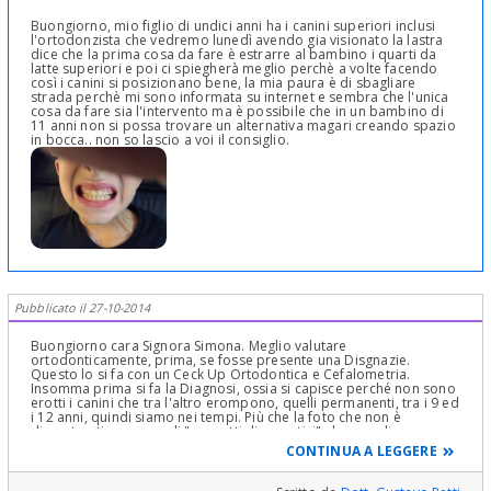
Buongiorno, mio figlio di undici anni ha i canini superiori inclusi
l'ortodonzista che vedremo lunedì avendo gia visionato la lastra
dice che la prima cosa da fare è estrarre al bambino i quarti da
latte superiori e poi ci spiegherà meglio perchè a volte facendo
così i canini si posizionano bene, la mia paura è di sbagliare
strada perchè mi sono informata su internet e sembra che l'unica
cosa da fare sia l'intervento ma è possibile che in un bambino di
11 anni non si possa trovare un alternativa magari creando spazio
in bocca.. non so lascio a voi il consiglio.
Pubblicato il 27-10-2014
Buongiorno cara Signora Simona. Meglio valutare
ortodonticamente, prima, se fosse presente una Disgnazie.
Questo lo si fa con un Ceck Up Ortodontica e Cefalometria.
Insomma prima si fa la Diagnosi, ossia si capisce perché non sono
erotti i canini che tra l'altro erompono, quelli permanenti, tra i 9 ed
i 12 anni, quindi siamo nei tempi. Più che la foto che non è
dimostrastiva se non di "sospetti diagnostici" che non dico
neanche perché se non sono confermati clinicamente non ha
CONTINUA A LEGGERE
senso dirli, servirebbe solo a canfonderle le "idee", sarebbe stata
utile almeno una OPT! Bisogna anche valutare l'età Scheletrica.
Non è detto che l'età cronologica corrisponda con quella