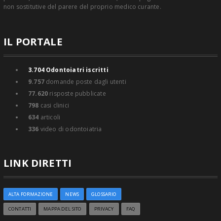
non sostitutive del parere del proprio medico curante.
IL PORTALE
3.704
Odontoiatri iscritti
9.757
domande poste dagli utenti
77.620
risposte pubblicate
798
casi clinici
634
articoli
336
video di odontoiatria
LINK DIRETTI
ALTA FORMAZIONE
NEWS
GLOSSARIO
CONTATTI
MAPPA DEL SITO
PRIVACY
FAQ