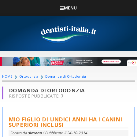
MENU
HOME
Ortodonzia
Domande di Ortodonzia
DOMANDA DI ORTODONZIA
RISPOSTE PUBBLICATE:
7
MIO FIGLIO DI UNDICI ANNI HA I CANINI
SUPERIORI INCLUSI
Scritto da
simona
/ Pubblicato il
24-10-2014