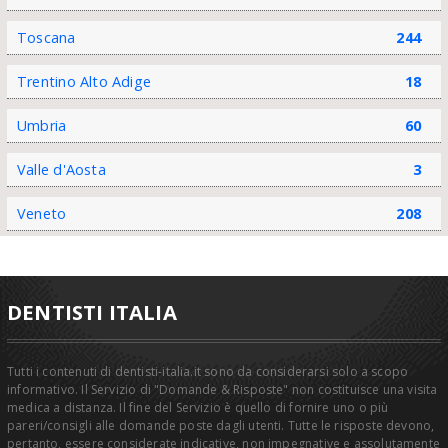
Toscana
244
Trentino Alto Adige
18
Umbria
60
Valle d'Aosta
3
Veneto
208
DENTISTI ITALIA
Tutti i contenuti di dentisti-italia.it sono da considerarsi solo a scopo
informativo. Il Servizio di "Domande & Risposte" non costituisce una visita
medica a distanza. Il fine del Servizio è quello di fornire uno o più
pareri/consigli alle domande poste dagli utenti. Tutte le risposte devono,
pertanto, essere considerate indicative, non impegnative e assolutamente