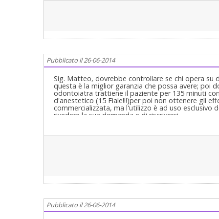
Pubblicato il 26-06-2014
Sig. Matteo, dovrebbe controllare se chi opera su di l
questa è la miglior garanzia che possa avere; poi d
odontoiatra trattiene il paziente per 135 minuti co
d'anestetico (15 Fiale!!!)per poi non ottenere gli ef
commercializzata, ma l'utilizzo è ad uso esclusivo de
rivedere la sua domanda e di riscriverci.
Pubblicato il 26-06-2014