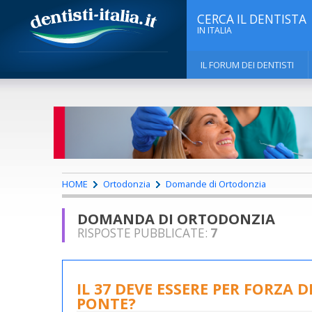
CERCA IL DENTISTA
IN ITALIA
IL FORUM DEI DENTISTI
HOME
Ortodonzia
Domande di Ortodonzia
DOMANDA DI ORTODONZIA
RISPOSTE PUBBLICATE:
7
IL 37 DEVE ESSERE PER FORZA 
PONTE?