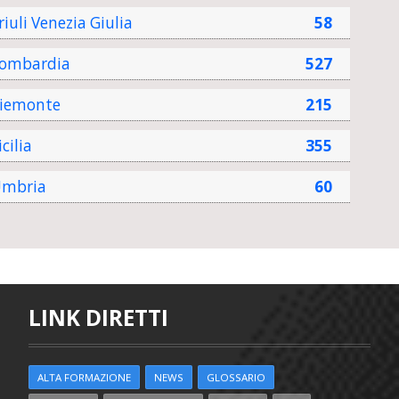
riuli Venezia Giulia
58
ombardia
527
iemonte
215
icilia
355
mbria
60
LINK DIRETTI
ALTA FORMAZIONE
NEWS
GLOSSARIO