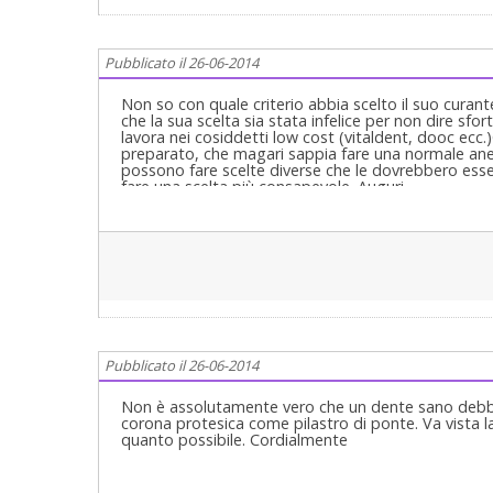
dato che la anestesia tronculare è un'anestesia loc
essenzialmente quindi la branca mandibolare del N
anatomica della Spina dello Spix all'interno del ram
Pubblicato il 26-06-2014
collaterali, è possibile che si addormenti ad esemp
dell'arcata inferiore (nervo alveolare inferiore). L
attualmente il suo utilizzo è vietato in quanto as
Non so con quale criterio abbia scelto il suo curan
alle sue domande, tenga conto che, così a grandi li
che la sua scelta sia stata infelice per non dire sfor
colleghi (avanzo qualche dubbio sulla necessità di de
lavora nei cosiddetti low cost (vitaldent, dooc ecc.
all'estrazione del 36), e, se lei si fida di loro, non
preparato, che magari sappia fare una normale ane
Ovviamente non spetta a me fare diagnosi specifica
possono fare scelte diverse che le dovrebbero esse
spero comunque di esserle stato utile con questa m
fare una scelta più consapevole. Auguri
Pubblicato il 26-06-2014
Non è assolutamente vero che un dente sano debba
corona protesica come pilastro di ponte. Va vista l
quanto possibile. Cordialmente