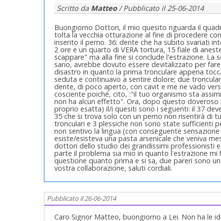
Scritto da
Matteo
/ Pubblicato il
25-06-2014
Buongiorno Dottori, il mio quesito riguarda il quadra
tolta la vecchia otturazione al fine di procedere co
inserito il perno. 36: dente che ha subito svariati in
2 ore e un quarto di VERA tortura, 15 fiale di anest
scappare" ma alla fine si conclude l'estrazione. La
sano, avrebbe dovuto essere devitalizzato per fare u
disastro in quanto la prima tronculare appena tocca
seduta e continuavo a sentire dolore; due tronculari e
dente, di poco aperto, con cavit e me ne vado verso
cosciente poiché, cito, :"il tuo organismo sta assim
non ha alcun effetto". Ora, dopo questo doveroso
proprio esatta) il/i quesiti sono i seguenti: il 37 de
35 che si trova solo con un perno non risentirà di
tronculari e 3 plessiche non sono state sufficienti
non sentivo la lingua (con conseguente sensazion
esiste/esisteva una pasta arsenicale che veniva mess
dottori dello studio dei grandissimi professionisti
parte il problema sia mio in quanto l'estrazione mi
questione quanto prima e si sa, due pareri sono una
vostra collaborazione, saluti cordiali.
Pubblicato il 26-06-2014
Caro Signor Matteo, buongiorno a Lei. Non ha le ide