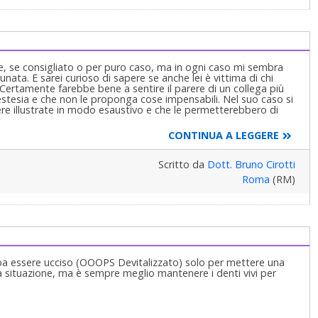
o-regionale che interessa la zona del Ganglio del Gasser ed
ervo Trigemino (eseguita in corrispondenza dell'area
o mandibolare), da cui si dipartono diversi rami nervosi
io la lingua (nervo linguale) ma non completamente i denti
asci perdere la pasta arsenicale, è fuori commercio/produzione ed
solutamente tossica per l'organismo. Risposto indicativamente
te, se consigliato o per puro caso, ma in ogni caso mi sembra
nee, non noto aspetti particolarmente negativi nell'operato dei
tunata. E sarei curioso di sapere se anche lei è vittima di chi
vitalizzare il 37 e sulla lunghezza "allucinante" relativa
)Certamente farebbe bene a sentire il parere di un collega più
 posso certo essere io a dirle di cambiare, ci mancherebbe.
stesia e che non le proponga cose impensabili. Nel suo caso si
 (non potrei neanche dato che non ho dati a sufficienza), ma
re illustrate in modo esaustivo e che le permetterebbero di
ia risposta.
CONTINUA A LEGGERE
Scritto da
Dott. Bruno Cirotti
Roma
(RM)
 essere ucciso (OOOPS Devitalizzato) solo per mettere una
a situazione, ma è sempre meglio mantenere i denti vivi per