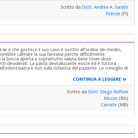
Scritto da
Dott. Andrea A. Saratti
Firenze
(FI)
ei e che gestisce il suo caso è iscritto all'ordine dei medici,
ovrebbe calmare la sua fantasia perchè difficilmente
n la bocca aperta e soprattutto valuta bene l'over-dose
fetti desiderati. La pasta devitalizzante esiste ed è tuttora
ll'odontoiatra e non sulla richiesta del paziente. Le consiglio di
CONTINUA A LEGGERE
Scritto da
Dott. Diego Ruffoni
Mozzo
(BG)
Carnate
(MB)