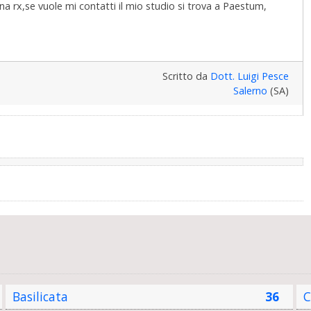
rx,se vuole mi contatti il mio studio si trova a Paestum,
Scritto da
Dott. Luigi Pesce
Salerno
(SA)
Basilicata
36
C