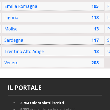
Emilia Romagna
195
F
Liguria
118
L
Molise
13
P
Sardegna
117
S
Trentino Alto Adige
18
U
Veneto
208
IL PORTALE
3.704
Odontoiatri iscritti
9.757
domande poste dagli utenti