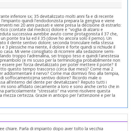
nte inferiore sx; 35 devitalizzato molti anni fa e di recente
n l'impianto quindi l'endodonzista prepara la gengiva e viene
terventi nei 20 anni passati e viene presa la decisione di estrarlo:
etico (contate dal medico) dolore e "voglia di alzarsi e
 seduta successiva avrebbe avuto come protagonista il 37 che,
n ponte tra lui ed il 35 (dove ho ancora solo il perno). Un
to il dente sentivo dolore; seconda tronculare nella stessa
 3 plessiche ma niente, il dolore è forte quindi si richiude il
 casa. Mi viene consigliato di ricorrere alla sedazione semi-
ilando troppo l'adrenalina, sei troppo teso e quindi l'anestesia
 preambolo (e mi scuso per la terminologia probabilmente non
ve essere per forza devitalizzato per poter mettere il ponte? Il
 tutto questo tempo trascorso (circa due mesi)? Come mai 2
 per addormentare il nervo? Come mai dormivo fino alla tempia,
e di soffocamento)ma sentivo dolore? Ricordo male o
a all'interno del dente per devitalizzare? Reputo tutti i
 e mi sono affidato ciecamente a loro e sono anche certo che in
 ha particolarmente "stressato" ma vorrei risolvere questa
 mezza certezza. Grazie in anticipo per l'attenzione e per la
e chiare. Parla di impianto dopo aver tolto la vecchia