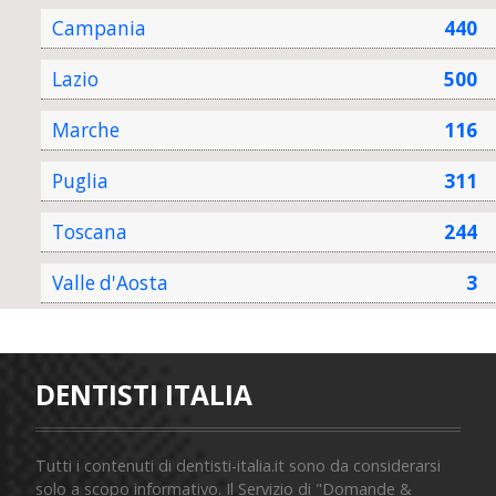
Campania
440
Lazio
500
Marche
116
Puglia
311
Toscana
244
Valle d'Aosta
3
DENTISTI ITALIA
Tutti i contenuti di dentisti-italia.it sono da considerarsi
solo a scopo informativo. Il Servizio di "Domande &