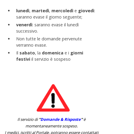
lunedì
,
martedì
,
mercoledì
e
giovedì
:
saranno evase il giorno seguente;
venerdì
: saranno evase il lunedì
successivo.
Non tutte le domande pervenute
verranno evase.
Il
sabato
, la
domenica
e i
giorni
festivi
il servizio è sospeso
Il servizio di
''
Domande & Risposte
''
è
momentaneamente sospeso.
I medici, iscritti al Portale, potranno essere contattati