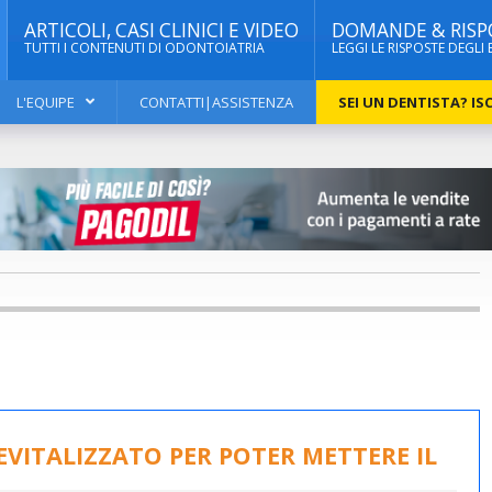
ARTICOLI, CASI CLINICI E VIDEO
DOMANDE & RISP
TUTTI I CONTENUTI DI ODONTOIATRIA
LEGGI LE RISPOSTE DEGLI 
L'EQUIPE
CONTATTI|ASSISTENZA
SEI UN DENTISTA? ISC
DEVITALIZZATO PER POTER METTERE IL