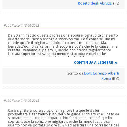
Roseto degli Abruzzi
(TE)
Pubblicato il 13-09-2013
Da 30 anni faccio questa professione eppure, ogni volta che sento
queste storie, riesco ancora a innervosirmi. Così come se uno mi
chiede qual'è il miglior antidolorifico per il mal di testa.. Ma
benedett'uomo cerca prima di scoprire cos'è che te lo causa il mal
di testa.. Veniamo al palato. Quando non cresce regolarmente
l'arcata superiore si sviluppa meno e si produce quello che
chiamiamo morso crociato. Ma perchè il palato non cresce
regolarmente? Essenzialmente per due motivi ( evito le cause
CONTINUA A LEGGERE
minori): respirazione orale ed errata cinetica della lingua. Ecco:
prima di far entrare suo figlio nel tunnel delle apparecchiature
cerchi di farsi consegnare una diagnosi corretta.
Scritto da
Dott. Lorenzo Alberti
Roma
(RM)
Pubblicato il 13-09-2013
Caro sig. Stefano, la soluzione migliore tra quelle da lei
prospettate è senz'altro l'uso del nite guide. E' chiaro che il caso va
studiato, ma l'uso di un apparecchio funzionale, come è quello
sopracitato,è la soluzione migliore perchè la meno fastidiosa in
quanto non va portata 24 ore su 24 ed assicura una correzione del