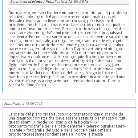
Scritto da
stefano
/ Pubblicato il
12-09-2013
Buongiorno, volevo chiedere un parere in merito ad un problema
relativo a mio figlio di 6 anni che presenta una malocclusione
dentale dovuta ad un lieve morso crociato, per risolvere il
problema ho chiesto un parere a diversi studi dentistici i quali m
hanno confuso molto le idee; Per un ortodonzista bisognerebbe
aspettare almeno gli 8/9 anni prima di procedere con qualsiasi
intervento. Per un' altro sarebbe necessario intervenire subito con
un disgiuntore palatale, da regolare noi, tramite delle viti, ogni
sera per un certo periodo e da tenere per circa 4 mesi. Un' altro
parere consiglierebbe sin da subito l' applicazione del nite guide:
apparecchio da tenere solo durante la notte per un periodo
imprecisato di alcuni mesi. Mi rivolgo quindi a voi per avere un
consiglio sul da farsi, per risolvere al meglio il problema di mio
figlio, mettendo l' apparecchio migliore e meno invasivo, (per
quello che è possibile) e che possa risolvere il problema al mio
bimbo al di là dei costi di uno o dell' altro. Allego le foto del
bambino per rendere più chiara la problematica. In attesa di una
Vs. cortese risposta ringrazio per il tempo dedicatomi. Buona
Serata Stefano Costa
Pubblicato il 13-09-2013
La scelta del piano terapeutico in ortognatodonzia discende da
una diagnosi corretta che deve essere eseguita per mezzo di tutti
questi esami: > modelli di studio della bocca > Rx
ortopantomografia delle arcate dentarie > teleradiografia latero-
laterale > fotografie del viso e della bocca > cefalometria
ortodontica (esame fondamentale!). Inoltre la stessa