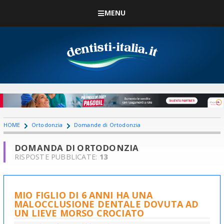
MENU
HOME
Ortodonzia
Domande di Ortodonzia
DOMANDA DI ORTODONZIA
RISPOSTE PUBBLICATE:
13
MIO FIGLIO DI 6 ANNI HA UNA
MALOCCLUSIONE DENTALE DOVUTA AD
UN LIEVE MORSO CROCIATO