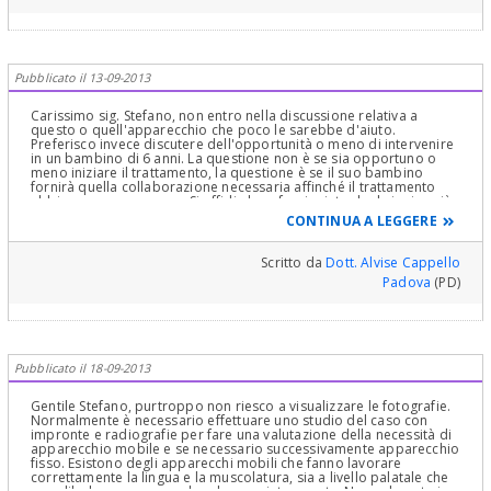
Pubblicato il 13-09-2013
Carissimo sig. Stefano, non entro nella discussione relativa a
questo o quell'apparecchio che poco le sarebbe d'aiuto.
Preferisco invece discutere dell'opportunità o meno di intervenire
in un bambino di 6 anni. La questione non è se sia opportuno o
meno iniziare il trattamento, la questione è se il suo bambino
fornirà quella collaborazione necessaria affinché il trattamento
abbia o meno successo. Si affidi al professionista che le ispira più
fiducia per la scelta dell'apparecchio ma, soprattutto, valuti con la
CONTINUA A LEGGERE
mamma se il bambino ha la maturità per affrontare un trattamento
che comunque richiede un'importante collaborazione. Se suo figlio
è un bambino introverso con difficoltà ad inserirsi nel gruppo
Scritto da
Dott. Alvise Cappello
sociale scolastico è meglio soprassedere analoga decisione se è
Padova
(PD)
un bambino molto vivace. Diversamente se è un bambino molto
diligente allora proceda pure. I migliori auguri
Pubblicato il 18-09-2013
Gentile Stefano, purtroppo non riesco a visualizzare le fotografie.
Normalmente è necessario effettuare uno studio del caso con
impronte e radiografie per fare una valutazione della necessità di
apparecchio mobile e se necessario successivamente apparecchio
fisso. Esistono degli apparecchi mobili che fanno lavorare
correttamente la lingua e la muscolatura, sia a livello palatale che