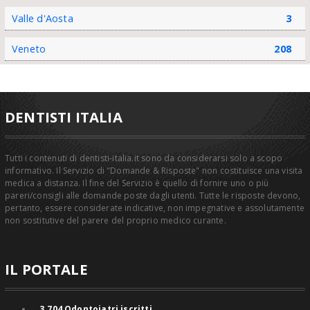
Valle d'Aosta
3
Veneto
208
DENTISTI ITALIA
Tutti i contenuti di dentisti-italia.it sono da considerarsi solo a scopo
informativo. Il Servizio di "Domande & Risposte" non costituisce una visita
medica a distanza. Il fine del Servizio è quello di fornire uno o più
pareri/consigli alle domande poste dagli utenti. Tutte le risposte devono,
pertanto, essere considerate indicative, non impegnative e assolutamente
non sostitutive del parere del proprio medico curante.
IL PORTALE
3.704
Odontoiatri iscritti