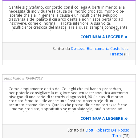
Gentile sig. Stefano, concordo con il collega Alberti in merito alla
necessità di individuare la causa del morso crociato, mono o bi-
laterale che sia. In genere la causa è un insufficiente sviluppo
trasversale del palato il cui arco dentale non riesce pertanto ad
inscrivere, come di norma, l' arcata inferiore. A sua volta,
l'insufficiente crescita del mascellare è quasi sempre conseguente
ad una respirazione di tipo orale orale, con poco utilizzo delle
cavità nasali e quindi ridotta crescita del palato che delle cavità
CONTINUA A LEGGERE
nasali rappresenta il pavimento. Si consiglia quindi l' intervento
correttivo precoce ( dai 4 anni di età in poi !) sempre associato ad
un consulto dell' otorino che valuterà come correggere tale errata
Scritto da
Dott.ssa Biancamaria Castellucci
abitudine respiratoria. Debbo segnalarle che il morso crociato si
Firenze
(FI)
abbina sempre a laterodeviazione della mandibola che porterà se
non corretta ad un asimmetrico sviluppo dell' apparato
masticatorio e quindi del viso.
Pubblicato il 13-09-2013
Come ampiamente detto dai Colleghi che mi hanno preceduto,
per poterle consigliare la migliore sequenza terapeutica avremmo
bisogno di una serie di records diagnostici, RX (in casi di morso
crociato è molto utile anche una Postero-Anteriore)e di un
accurato esame clinico. Quello che posso dirle con certezza è che
il morso crociato, soprattutto se monolaterale, può portare ad
una posizione errata della mandibola,quindi va corretto
precocemente. Bisognerebbe capire cosa ha provocato questa
CONTINUA A LEGGERE
problematica ed intervenire, quindi, con il mezzo (od i mezzi) più
indicato alla soluzione del problema specifico. Cari saluti
Dr.Roberto Del Rosso, Specialista in Ortognatodonzia, Terni
Scritto da
Dott. Roberto Del Rosso
Terni
(TR)