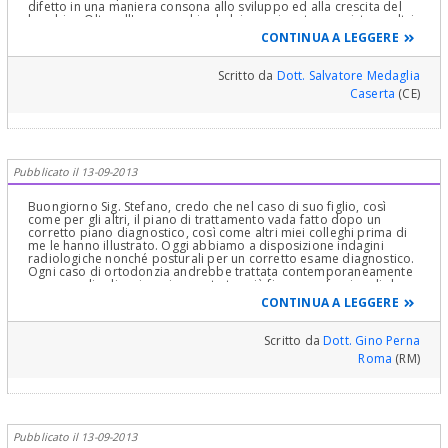
difetto in una maniera consona allo sviluppo ed alla crescita del
bambino.Oltre all'apparecchio da lei menzionato ne esistono altri,
ma comunque la scelta di un trattamento con apparecchiature
CONTINUA A LEGGERE
funzionali è secondo me la migliore.
Scritto da
Dott. Salvatore Medaglia
Caserta
(CE)
Pubblicato il 13-09-2013
Buongiorno Sig. Stefano, credo che nel caso di suo figlio, così
come per gli altri, il piano di trattamento vada fatto dopo un
corretto piano diagnostico, così come altri miei colleghi prima di
me le hanno illustrato. Oggi abbiamo a disposizione indagini
radiologiche nonché posturali per un corretto esame diagnostico.
Ogni caso di ortodonzia andrebbe trattata contemporaneamente
o per meglio dire sinergicamente tra più figure professionali che
prevedano la gnatologo la logopedista l'ortodontista.
CONTINUA A LEGGERE
Cordialmente
Scritto da
Dott. Gino Perna
Roma
(RM)
Pubblicato il 13-09-2013