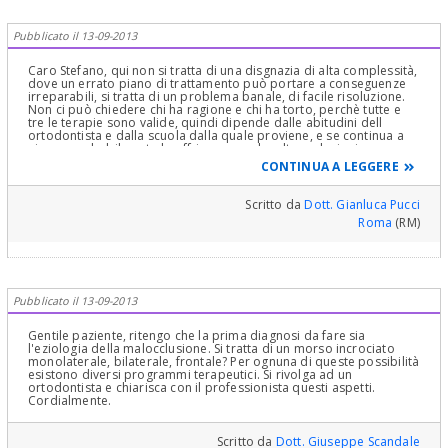
la mattina e altri tre la sera, il primo giorno o meglio il secondo
giorno e poi si prosegue come col metodo di Haas. Con queste ed
altre metodiche naturalmente, che sceglie l'Ortodontista in base
Pubblicato il 13-09-2013
alla situazione della disgnazia e clinica e al ceck up ortodontico e
cefalometria di cui le ho spiegato. Per il tipo di apparecchio più o
Caro Stefano, qui non si tratta di una disgnazia di alta complessità,
meno esteso anche questo dipende da ciò che vuole ottenere la
dove un errato piano di trattamento può portare a conseguenze
Dentista. Lo chieda al suo Dentista Ortodontista!Un sincero
irreparabili, si tratta di un problema banale, di facile risoluzione.
augurio. Cordialmente Gustavo Petti,
Non ci può chiedere chi ha ragione e chi ha torto, perchè tutte e
Parodontologia,Implantologia, Gnatologia e Riabilitazione Orale
tre le terapie sono valide, quindi dipende dalle abitudini dell
Completa in Casi Clinici Complessi ed Ortodonzia e Pedodonzia la
ortodontista e dalla scuola dalla quale proviene, e se continua a
figlia Claudia Petti, in Cagliari
girare, probabilmente le offriranno anche altre soluzioni
terapeutiche, io personalmente sono dell'idea che prima si
CONTINUA A LEGGERE
interviene e meglio è.
Scritto da
Dott. Gianluca Pucci
Roma
(RM)
Pubblicato il 13-09-2013
Gentile paziente, ritengo che la prima diagnosi da fare sia
l'eziologia della malocclusione. Si tratta di un morso incrociato
monolaterale, bilaterale, frontale? Per ognuna di queste possibilità
esistono diversi programmi terapeutici. Si rivolga ad un
ortodontista e chiarisca con il professionista questi aspetti.
Cordialmente.
Scritto da
Dott. Giuseppe Scandale