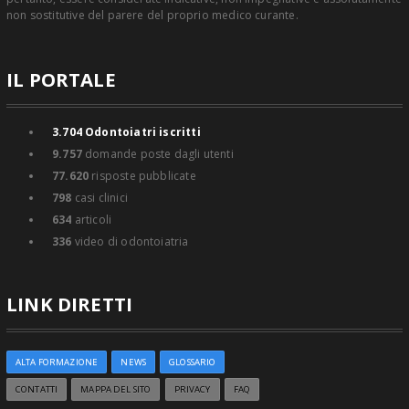
non sostitutive del parere del proprio medico curante.
IL PORTALE
3.704
Odontoiatri iscritti
9.757
domande poste dagli utenti
77.620
risposte pubblicate
798
casi clinici
634
articoli
336
video di odontoiatria
LINK DIRETTI
ALTA FORMAZIONE
NEWS
GLOSSARIO
CONTATTI
MAPPA DEL SITO
PRIVACY
FAQ