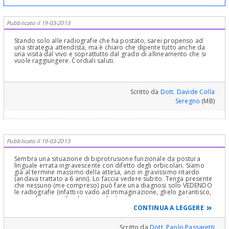
Pubblicato il 19-03-2013
Stando solo alle radiografie che ha postato, sarei propenso ad
una strategia attendista, ma è chiaro che dipente tutto anche da
una visita dal vivo e soprattutto dal grado di allineamento che si
vuole raggiungere. Cordiali saluti.
Scritto da
Dott. Davide Colla
Seregno
(MB)
Pubblicato il 19-03-2013
Sembra una situazione di biprotrusione funzionale da postura
linguale errata ingravescente con difetto degli orbicolari. Siamo
già al termine massimo della attesa, anzi in gravissimo ritardo
(andava trattato a 6 anni). Lo faccia vedere subito. Tenga presente
che nessuno (me compreso) può fare una diagnosi solo VEDENDO
le radiografie (infatti io vado ad immaginazione, glielo garantisco,
come chiunque altro le risponderà qui): queste vanno usate per
fare una analisi complessa che si chiama CEFALOMETRIA (legga sul
CONTINUA A LEGGERE
sito e sui miei siti cosa è): scelga solo dentisti che non si limitano a
guardare queste rx, ma che ne ricavano una vera analisi della
struttura ossea, ovvero la cefalometria.
Scritto da
Dott. Paolo Passaretti