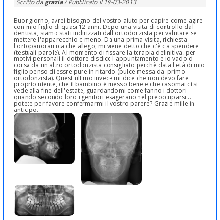
Scritto da
grazia
/ Pubblicato il
19-03-2013
Buongiorno, avrei bisogno del vostro aiuto per capire come agire
con mio figlio di quasi 12 anni. Dopo una visita di controllo dal
dentista, siamo stati indirizzati dall'ortodonzista per valutare se
mettere l'apparecchio o meno. Da una prima visita, richiesta
l'ortopanoramica che allego, mi viene detto che c'è da spendere
(testuali parole). Al momento di fissare la terapia definitiva, per
motivi personali il dottore disdice l'appuntamento e io vado di
corsa da un altro ortodonzista consigliato perchè data l'età di mio
figlio penso di essre pure in ritardo (pulce messa dal primo
ortodonzista). Quest'ultimo invece mi dice che non devo fare
proprio niente, che il bambino è messo bene e che casomai ci si
vede alla fine dell'estate, guardandomi come fanno i dottori
quando secondo loro i genitori esagerano nel preoccuparsi...
potete per favore confermarmi il vostro parere? Grazie mille in
anticipo.