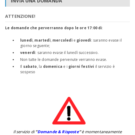
INVIA UNA DOMANDA
ATTENZIONE!
Le domande che perverranno dopo le ore 17:00 di
:
lunedì
,
martedì
,
mercoledì
e
giovedì
: saranno evase il
giorno seguente;
venerdì
: saranno evase il lunedì successivo.
Non tutte le domande pervenute verranno evase.
Il
sabato
, la
domenica
e i
giorni festivi
il servizio è
sospeso
Il servizio di
''
Domande & Risposte
''
è momentaneamente