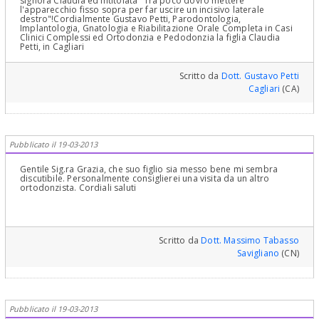
signora Claudia ed intitolata "Tra poco dovrò mettere
l'apparecchio fisso sopra per far uscire un incisivo laterale
destro"!Cordialmente Gustavo Petti, Parodontologia,
Implantologia, Gnatologia e Riabilitazione Orale Completa in Casi
Clinici Complessi ed Ortodonzia e Pedodonzia la figlia Claudia
Petti, in Cagliari
Scritto da
Dott. Gustavo Petti
Cagliari
(CA)
Pubblicato il 19-03-2013
Gentile Sig.ra Grazia, che suo figlio sia messo bene mi sembra
discutibile. Personalmente consiglierei una visita da un altro
ortodonzista. Cordiali saluti
Scritto da
Dott. Massimo Tabasso
Savigliano
(CN)
Pubblicato il 19-03-2013