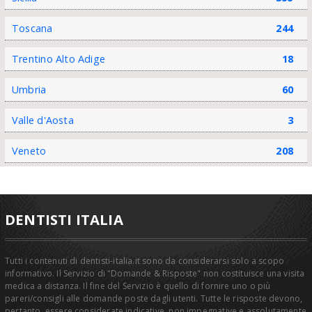
Toscana
244
Trentino Alto Adige
18
Umbria
60
Valle d'Aosta
3
Veneto
208
DENTISTI ITALIA
Tutti i contenuti di dentisti-italia.it sono da considerarsi solo a scopo
informativo. Il Servizio di "Domande & Risposte" non costituisce una visita
medica a distanza. Il fine del Servizio è quello di fornire uno o più
pareri/consigli alle domande poste dagli utenti. Tutte le risposte devono,
pertanto, essere considerate indicative, non impegnative e assolutamente