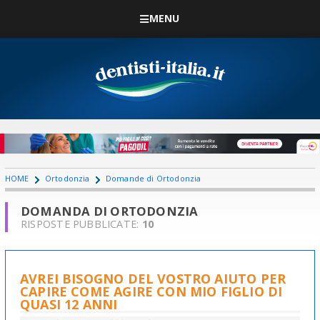
MENU
HOME
Ortodonzia
Domande di Ortodonzia
DOMANDA DI ORTODONZIA
RISPOSTE PUBBLICATE:
10
AVREI BISOGNO DEL VOSTRO AIUTO PER
CAPIRE COME AGIRE CON MIO FIGLIO DI
QUASI 12 ANNI