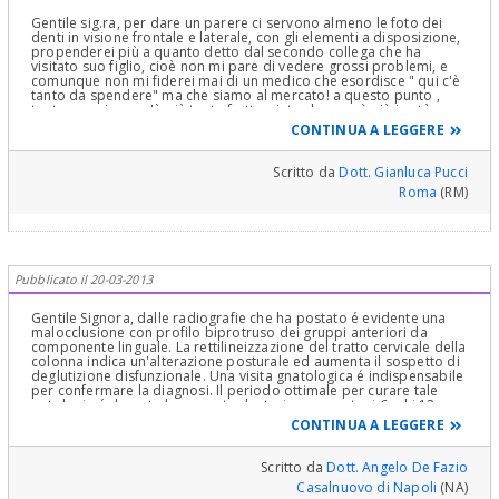
Gentile sig.ra, per dare un parere ci servono almeno le foto dei
denti in visione frontale e laterale, con gli elementi a disposizione,
propenderei più a quanto detto dal secondo collega che ha
visitato suo figlio, cioè non mi pare di vedere grossi problemi, e
comunque non mi fiderei mai di un medico che esordisce " qui c'è
tanto da spendere" ma che siamo al mercato! a questo punto ,
tanto ormai, non c'è più tanta fretta, visto che non è più in età per
una terapia ortopedica-funzionale che avrebbe risolto gli eventuali
CONTINUA A LEGGERE
problemi a monte, e che comunque si deve montare un
apparecchio fisso, e probabilmente il collega le ha detto di
tornare dopo l' estate, così sarebbero scesi in arcata gli ultimi
Scritto da
Dott. Gianluca Pucci
denti definitivi, faccia una terza visita, con ortodontista esperto, e
Roma
(RM)
poi decida, se vuole io le posso dare un parere senza nessun
impegno.
Pubblicato il 20-03-2013
Gentile Signora, dalle radiografie che ha postato é evidente una
malocclusione con profilo biprotruso dei gruppi anteriori da
componente linguale. La rettilineizzazione del tratto cervicale della
colonna indica un'alterazione posturale ed aumenta il sospetto di
deglutizione disfunzionale. Una visita gnatologica é indispensabile
per confermare la diagnosi. Il periodo ottimale per curare tale
patologia é durante la permuta dentaria, ovvero tra i 6 ed i 12
anni, per cui le consiglio di non attendere altro tempo per portarlo
CONTINUA A LEGGERE
da uno Gnatologo e di affidarlo alle sue cure. Cordiali saluti.
Scritto da
Dott. Angelo De Fazio
Casalnuovo di Napoli
(NA)