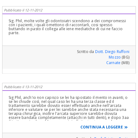
Pubblicato il 12-11-2012
Sig. Phil, molte volte gli odontoiatri scendono a dei compromessi
con i pazienti, i quali omettono di raccontarli, cosi spesso
buttando in pasto il collega alle iene mediatiche di cui ne faccio
parte.
Scritto da
Dott. Diego Ruffoni
Mozzo
(BG)
Carnate
(MB)
Pubblicato il 13-11-2012
Sig Phil, anch'io non capisco se lei ha spostato il mento in avanti, o
se lei chiude così, nel qual caso lei ha una terza classe ed il
trattamento sarebbe dovuto esser effettuato anche nell'arcata
inferiore e valutare se per lei sarebbe anche stata necessaria una
terapia chirurgica, inoltre l'arcata superiore sarebbe dovuta
essere bandata completamente (attacchi in tutti denti), e dopo 3aa
il trattamento dovrebbe essere stato finito, in piena regola, e
senza spazi!!è sicuro che chi la seguita sia uno specialista in
CONTINUA A LEGGERE
ortognatodonzia?? rimango a sua disposizione x una eventuale
visita, nel mio studio. Cordiali saluti Cristina Cortis laurea in
odontoiatria e protesi, specialista in ortognatodonzia dal 1995