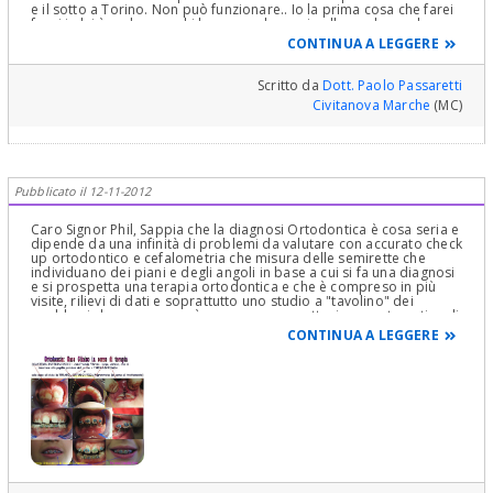
e il sotto a Torino. Non può funzionare.. Io la prima cosa che farei
fossi in lei è vedere se chi ha messo le mani nella sua bocca ha una
laurea e abilitazione o no. La seconda mi rivolgerei al dr. Petti di
CONTINUA A LEGGERE
Cagliari che è un luminare in questi casi, per vedere cosa fare di
qui in poi. Lo trova fra i dentisti di questo portale..
Scritto da
Dott. Paolo Passaretti
Civitanova Marche
(MC)
Pubblicato il 12-11-2012
Caro Signor Phil, Sappia che la diagnosi Ortodontica è cosa seria e
dipende da una infinità di problemi da valutare con accurato check
up ortodontico e cefalometria che misura delle semirette che
individuano dei piani e degli angoli in base a cui si fa una diagnosi
e si prospetta una terapia ortodontica e che è compreso in più
visite, rilievi di dati e soprattutto uno studio a "tavolino" dei
problemi da correggere; è come una progettazione matematica di
una espressione, di un problema che la cui soluzione è in una
CONTINUA A LEGGERE
sequenza di espressioni, numeri e dati e, chiedere quello che
chiede lei per l'ortodonzia, sarebbe come chiedere ad un
matematico il risultato di un problema senza fargli fare tutti i
"passaggi" che lo possano portare alla soluzione richiesta. Vede,
siamo entrati in concetti complessi Cordialmente Gustavo Petti,
Parodontologia, Implantologia, Gnatologia e Riabilitazione Orale
Completa in Casi Clinici Complessi ed Ortodonzia e Pedodonzia la
figlia Claudia Petti, in Cagliari