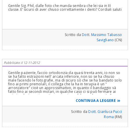
QUEI BRACKETS NON SI PUO' ASPETTARE MOLTO DI MEGLIO.
Dr.Alessandro Vacca ODONTOIATRA-MASTER UNIVERSITARIO IN
Gentile Sig. Phil, dalle foto che manda sembra che lei sia in III
ORTODONZIA E ORTOPEDIA DENTOFACCIALE- CENTRO MEDICINA
classe. E’ sicuro di aver chiuso correttamente i denti? Cordiali saluti
DEL SONNO- BRUXISMO-DISORDINI TEMPORO MANDIBOLARI
ORTODONZIA INVISIBILE PER OGNI ETA' CAGLIARI--IGLESIAS--
GADONI
Scritto da
Dott. Massimo Tabasso
Savigliano
(CN)
Pubblicato il 12-11-2012
Gentile paziente, faccio ortodonzia da quasi trenta anni, io non so
se ha fatto estrazioni nell' arcata inferiore, non so se ha chiuso
male facendo le fotografie, ma di sicuro sò che se ha bandato solo
fino ai primi premolari, il collega che la ha in terapia è un "
arronzatore" cioè un approssimativo, in quanto il bandaggio và
fatto fino ai secondi molari, in qualche caso ci si può fermare ai
primi molari, ma si sconta sempre in qualche modo, questa "
comodità " che si prende l'ortodontista, in più, salvo " rare"
CONTINUA A LEGGERE
eccezioni, è sempre necessario, bandare anche l' arcata inferiore,
per raggiungere la maggior congruenza possibile tra le due arcate,
questo è l' unico modo per avere stabilità dei risultati ottenuti
Scritto da
Dott. Gianluca Pucci
Roma
(RM)