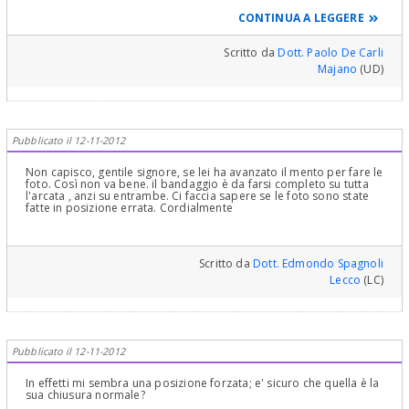
trattamento ortodontico senza un esame radiografico
(teleradiografia), una cefalometria ortodontica, modelli di studio e
CONTINUA A LEGGERE
fotografie da eseguire sempre prima di iniziare il caso
ortognatodontico. Qui l'aspetto della chiusura dello spazio
dell'incisivo laterale superiore è attualmente il problema minore.
Scritto da
Dott. Paolo De Carli
Si rivolga ad uno specialista per valutare bene il suo caso e
Majano
(UD)
risolverlo. Un sincero in bocca al lupo!
Pubblicato il 12-11-2012
Non capisco, gentile signore, se lei ha avanzato il mento per fare le
foto. Così non va bene. il bandaggio è da farsi completo su tutta
l'arcata , anzi su entrambe. Ci faccia sapere se le foto sono state
fatte in posizione errata. Cordialmente
Scritto da
Dott. Edmondo Spagnoli
Lecco
(LC)
Pubblicato il 12-11-2012
In effetti mi sembra una posizione forzata; e' sicuro che quella è la
sua chiusura normale?