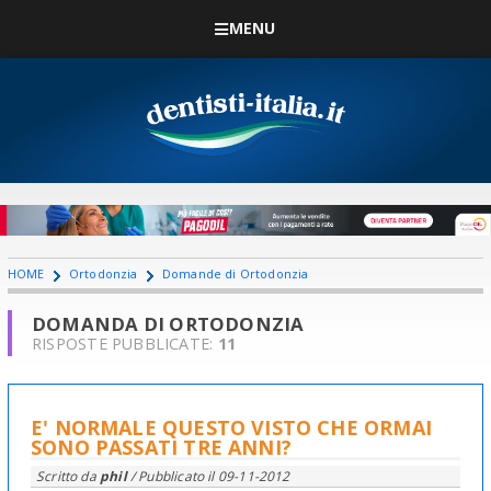
MENU
HOME
Ortodonzia
Domande di Ortodonzia
DOMANDA DI ORTODONZIA
RISPOSTE PUBBLICATE:
11
E' NORMALE QUESTO VISTO CHE ORMAI
SONO PASSATI TRE ANNI?
Scritto da
phil
/ Pubblicato il
09-11-2012