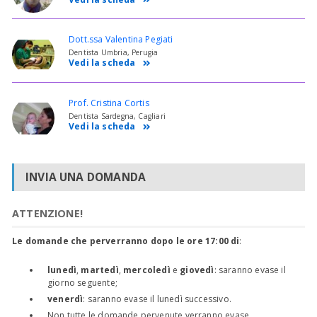
Dott.ssa Valentina Pegiati
Dentista Umbria, Perugia
Vedi la scheda
Prof. Cristina Cortis
Dentista Sardegna, Cagliari
Vedi la scheda
INVIA UNA DOMANDA
ATTENZIONE!
Le domande che perverranno dopo le ore 17:00 di
:
lunedì
,
martedì
,
mercoledì
e
giovedì
: saranno evase il
giorno seguente;
venerdì
: saranno evase il lunedì successivo.
Non tutte le domande pervenute verranno evase.