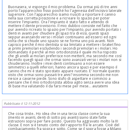
Buonasera, vi espongo il mio problema. Da ormai più di tre anni
porto l'apparecchio fisso poichè ho l'agenesia dell'incisivo laterale
superiore. Con l'apparecchio siamo riusciti a riportare il canino
nella sua corretta posizione e a ricreare lo spazio per poter
inserire l'impianto. Ora l'impianto è stato fatto e attendo di
mettere il dente provvisorio. Il mio dubbio consiste nel fatto che
pur avendo ricreato lo spazio per l'impianto, pur avendo portato i
denti in avanti per chiudere gli spazi tra di essi, questi spazi
seppur avanzando verso i molari continuano ad esserci ed ogni
volta che si chiude uno spazio se ne forma uno più avanti. Non
capisco perchè il mio dentista si sia limitato a mettere i braket fino
ai primi premolari escludendo i secondi premolari e i molari. Ho
domandato il perchè al mio ortodonzista il quale mi ha risposto
che gli anelli ai molari preferisce non metterli, ma secondo me così
facendo quegli spazi che ormai sono avanzati verso i molari non si
chiuderanno. Inoltre i miei denti continuano a non essere
simmetrici a quelli inferiori, hanno ancora spazi e per esempio il
canino che mi è stato spostato appare ruotato. E' normale questo
visto che ormai sono passati tre anni? insomma secondo me non
riesce a cavarne piede. Sono stufo di aspettare e comincio a
pensare che il mio ortodonzista abbia agito senza avere una idea
di base ma valutando il da farsi mese per mese... aiutatemi
Pubblicato il 12-11-2012
Che cosa triste.. Ho idea che in una terza classe come la sua
(mento in avanti, denti di sotto più avanti) siano state fatte
estrazioni sopra per fare posto. Questo ha aggravato molto la III
classe. E non si è tenuto conto del rapporto fra le arcate. Cioè del
combaciamento fra sopra e sotto. Come se il sopra fosse a Milano