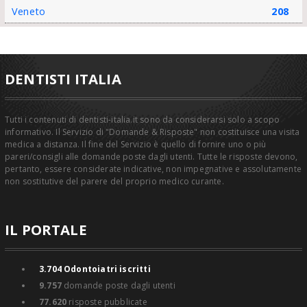
Veneto
208
DENTISTI ITALIA
Tutti i contenuti di dentisti-italia.it sono da considerarsi solo a scopo
informativo. Il Servizio di "Domande & Risposte" non costituisce una visita
medica a distanza. Il fine del Servizio è quello di fornire uno o più
pareri/consigli alle domande poste dagli utenti. Tutte le risposte devono,
pertanto, essere considerate indicative, non impegnative e assolutamente
non sostitutive del parere del proprio medico curante.
IL PORTALE
3.704
Odontoiatri iscritti
9.757
domande poste dagli utenti
77.620
risposte pubblicate