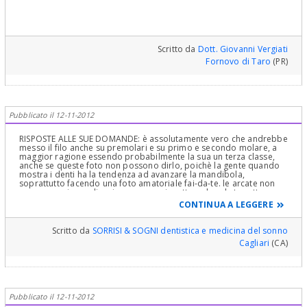
Scritto da
Dott. Giovanni Vergiati
Fornovo di Taro
(PR)
Pubblicato il 12-11-2012
RISPOSTE ALLE SUE DOMANDE: è assolutamente vero che andrebbe
messo il filo anche su premolari e su primo e secondo molare, a
maggior ragione essendo probabilmente la sua un terza classe,
anche se queste foto non possono dirlo, poichè la gente quando
mostra i denti ha la tendenza ad avanzare la mandibola,
soprattutto facendo una foto amatoriale fai-da-te. le arcate non
avranno mai coordinazione se non si mettono brackets sotto e
sopra, lavorare in solo una arcata non permetterà mai dare
CONTINUA A LEGGERE
corretta occlusione (chi fa questo, spera che le forze di
masticazione, un giorno facciano combaciare i denti) non esiste un
trattamento di 3 anni cosi' tanto fuori controllo. Un trattamento
Scritto da
SORRISI & SOGNI dentistica e medicina del sonno
comunque oggi giorno non dura MAI tanto tempo. E' probabile
Cagliari
(CA)
che davvero non ne stia cavando piede, infatti l'ortodonzia
andrebbe fatta solo da specialisti, non esiste che Lei paghi mese
per mese, e non abbia avuto un preventivo fissato. Io sempre
stabilisco il trattamento a prezzo determinato dall'inizio e ne
stimo la durata, ma il paziente sa sempre quanto costerà il
trattamento, senza sorprese!!! IL SUO TRATTAMENTO E'
Pubblicato il 12-11-2012
PROBABILMENTE FUORI CONTROLLO, MA TUTTO SOMMATO CON