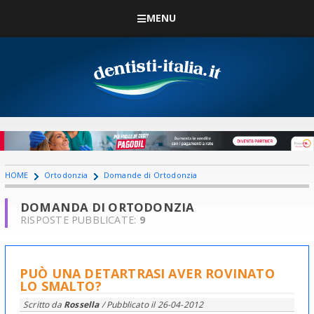
MENU
HOME
Ortodonzia
Domande di Ortodonzia
DOMANDA DI ORTODONZIA
RISPOSTE PUBBLICATE:
9
PUÒ UNA DETARTRASI AVER ROVINATO
LO SMALTO?
Scritto da
Rossella
/ Pubblicato il
26-04-2012