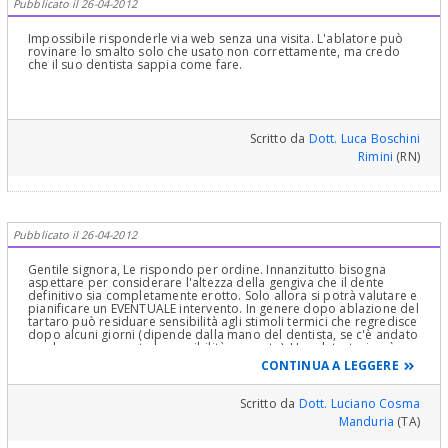
Pubblicato il 26-04-2012
Impossibile risponderle via web senza una visita. L'ablatore può
rovinare lo smalto solo che usato non correttamente, ma credo
che il suo dentista sappia come fare.
Scritto da
Dott. Luca Boschini
Rimini
(RN)
Pubblicato il 26-04-2012
Gentile signora, Le rispondo per ordine. Innanzitutto bisogna
aspettare per considerare l'altezza della gengiva che il dente
definitivo sia completamente erotto. Solo allora si potrà valutare e
pianificare un EVENTUALE intervento. In genere dopo ablazione del
tartaro può residuare sensibilità agli stimoli termici che regredisce
dopo alcuni giorni (dipende dalla mano del dentista, se c'è andato
con la mano pesante la sensibilità aumenta). Una detartasi può
aver rovinato lo smalto solo se chi l'ha eseguita non possiede
CONTINUA A LEGGERE
alcuna esperienza con lo strumento. Non credo che sia il suo caso.
Per poter rispondere all'ultima domanda (sarebbe erotto
ugualmente lì) occorrerebbe una panoramica. in fede dr. Cosma
Scritto da
Dott. Luciano Cosma
Manduria
(TA)