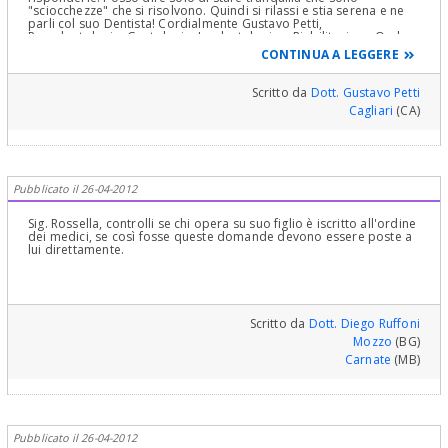
"sciocchezze" che si risolvono. Quindi si rilassi e stia serena e ne
parli col suo Dentista! Cordialmente Gustavo Petti,
Parodontologia, Gnatologia, Implantologia e Riabilitazione Orale
Completa in Casi Clinici Complessi ed Ortodonzia e Pedodonzia la
CONTINUA A LEGGERE
figlia Claudia Petti, in Cagliari
Scritto da
Dott. Gustavo Petti
Cagliari
(CA)
Pubblicato il 26-04-2012
Sig. Rossella, controlli se chi opera su suo figlio è iscritto all'ordine
dei medici, se così fosse queste domande devono essere poste a
lui direttamente.
Scritto da
Dott. Diego Ruffoni
Mozzo
(BG)
Carnate
(MB)
Pubblicato il 26-04-2012