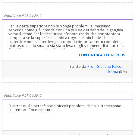
Pubblicato il 26-04-2012
Per la parte superiore non si ponga problemi, al massimo
proceda come già intende con una pulizia dei denti dalla gengiva
verso il dente.Per la detartrasi inferiore credo che non sia stata
completa se la superficie sembra rugosa: è più facile che la
superficie non sia ben levigata dopo la detartrasi non completa,
piuttosto che lo smalto sia stato lesa dagli strumenti di detartrasi.
Si affidi comunque ad un dentista esperto per i bambini,
eventualmente recandosi alla clinica odontoiatrica universitaria
CONTINUA A LEGGERE
più vicina e chiedendo il parere del docente di Pedodonzia
Prof.Giuliano Falcolini. già docente ordinario di Pedodonzia
presso l'Università di Sassari
Scritto da
Prof. Giuliano Falcolini
Roma
(RM)
Pubblicato il 27-04-2012
Stia tranquilla perchè sono piccoli problemi che si sistemeranno
col tempo. Cordialmente