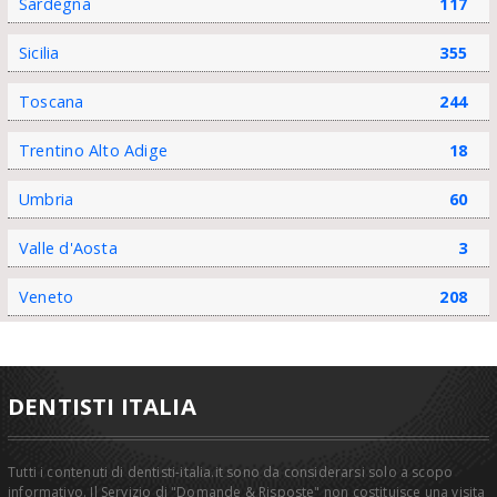
Sardegna
117
Sicilia
355
Toscana
244
Trentino Alto Adige
18
Umbria
60
Valle d'Aosta
3
Veneto
208
DENTISTI ITALIA
Tutti i contenuti di dentisti-italia.it sono da considerarsi solo a scopo
informativo. Il Servizio di "Domande & Risposte" non costituisce una visita