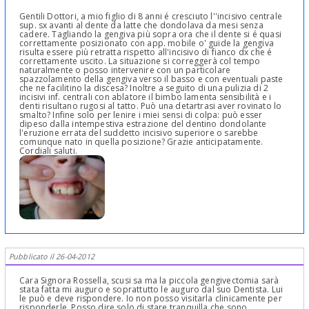
Gentili Dottori, a mio figlio di 8 anni é cresciuto l''incisivo centrale
sup. sx avanti al dente da latte che dondolava da mesi senza
cadere. Tagliando la gengiva più sopra ora che il dente si é quasi
correttamente posizionato con app. mobile o' guide la gengiva
risulta essere più retratta rispetto all'incisivo di fianco dx che é
correttamente uscito. La situazione si correggerà col tempo
naturalmente o posso intervenire con un particolare
spazzolamento della gengiva verso il basso e con eventuali paste
che ne facilitino la discesa? Inoltre a seguito di una pulizia di 2
incisivi inf. centrali con ablatore il bimbo lamenta sensibilità e i
denti risultano rugosi al tatto. Può una detartrasi aver rovinato lo
smalto? Infine solo per lenire i miei sensi di colpa: può esser
dipeso dalla intempestiva estrazione del dentino dondolante
l'eruzione errata del suddetto incisivo superiore o sarebbe
comunque nato in quella posizione? Grazie anticipatamente.
Cordiali saluti.
Pubblicato il 26-04-2012
Cara Signora Rossella, scusi sa ma la piccola gengivectomia sarà
stata fatta mi auguro e soprattutto le auguro dal suo Dentista. Lui
le può e deve rispondere. Io non posso visitarla clinicamente per
risponderle. Posso dire solo di stare tranquilla che sono