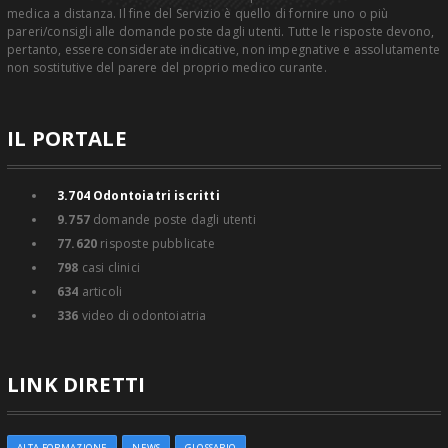
medica a distanza. Il fine del Servizio è quello di fornire uno o più
pareri/consigli alle domande poste dagli utenti. Tutte le risposte devono,
pertanto, essere considerate indicative, non impegnative e assolutamente
non sostitutive del parere del proprio medico curante.
IL PORTALE
3.704
Odontoiatri iscritti
9.757
domande poste dagli utenti
77.620
risposte pubblicate
798
casi clinici
634
articoli
336
video di odontoiatria
LINK DIRETTI
ALTA FORMAZIONE
NEWS
GLOSSARIO