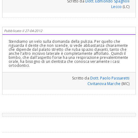
Scritto da
Dott. Edmondo Spagnoli
Lecco
(LC)
Pubblicato il 27-04-2012
Stendiamo un velo sulla domanda della pulizia. Per quello che
riguarda il dente che non scende, si vede abbastanza chiaramente
che dipende dal palato stretto che ruba spazio davanti, tanto che
anche l'altro incisivo laterale è completamente affollato. Quindi il
bimbo, che dall'aspetto forse ha una respirazione prevalentmente
orale, ha bisogno di un dentista che conosca veramente i casi
ortodontici.
Scritto da
Dott. Paolo Passaretti
Civitanova Marche
(MC)