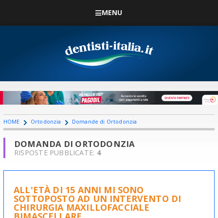
MENU
HOME
Ortodonzia
Domande di Ortodonzia
DOMANDA DI ORTODONZIA
RISPOSTE PUBBLICATE:
4
ALL'ETÀ DI 15 ANNI MI SONO
SOTTOPOSTO AD UN INTERVENTO DI
CHIRURGIA MAXILLOFACCIALE
BIMASCELLARE