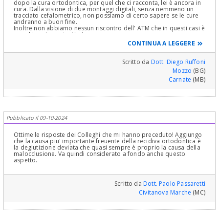
dopo la cura ortodontica, per quel che ci racconta, lei è ancora in
cura. Dalla visione di due montaggi digitali, senza nemmeno un
tracciato cefalometrico, non possiamo di certo sapere se le cure
andranno a buon fine.
Inoltre non abbiamo nessun riscontro dell' ATM che in questi casi è
una chiave importantissima.
Al momento è bene terminare le cure, poi se ci saranno
CONTINUA A LEGGERE
complicanze verranno affrontate nel migliore dei modi.
Scritto da
Dott. Diego Ruffoni
Mozzo
(BG)
Carnate
(MB)
Pubblicato il 09-10-2024
Ottime le risposte dei Colleghi che mi hanno preceduto! Aggiungo
che la causa piu' importante freuente della recidiva ortodontica è
la deglutizione deviata che quasi sempre è proprio la causa della
malocclusione. Va quindi considerato a fondo anche questo
aspetto.
Scritto da
Dott. Paolo Passaretti
Civitanova Marche
(MC)