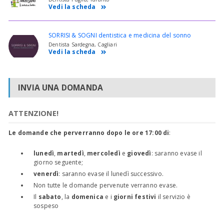
Vedi la scheda
SORRISI & SOGNI dentistica e medicina del sonno
Dentista Sardegna, Cagliari
Vedi la scheda
INVIA UNA DOMANDA
ATTENZIONE!
Le domande che perverranno dopo le ore 17:00 di
:
lunedì
,
martedì
,
mercoledì
e
giovedì
: saranno evase il
giorno seguente;
venerdì
: saranno evase il lunedì successivo.
Non tutte le domande pervenute verranno evase.
Il
sabato
, la
domenica
e i
giorni festivi
il servizio è
sospeso