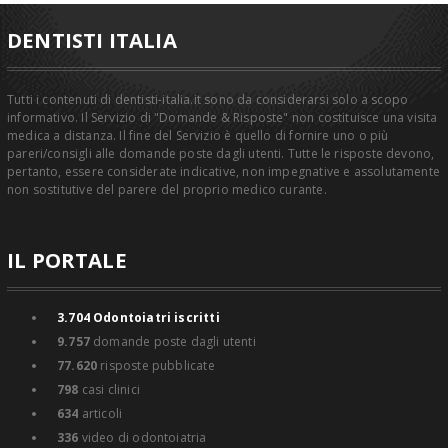
DENTISTI ITALIA
Tutti i contenuti di dentisti-italia.it sono da considerarsi solo a scopo
informativo. Il Servizio di "Domande & Risposte" non costituisce una visita
medica a distanza. Il fine del Servizio è quello di fornire uno o più
pareri/consigli alle domande poste dagli utenti. Tutte le risposte devono,
pertanto, essere considerate indicative, non impegnative e assolutamente
non sostitutive del parere del proprio medico curante.
IL PORTALE
3.704
Odontoiatri iscritti
9.757
domande poste dagli utenti
77.620
risposte pubblicate
798
casi clinici
634
articoli
336
video di odontoiatria