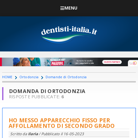
MENU
HOME
Ortodonzia
Domande di Ortodonzia
DOMANDA DI ORTODONZIA
RISPOSTE PUBBLICATE:
6
HO MESSO APPARECCHIO FISSO PER
AFFOLLAMENTO DI SECONDO GRADO
Scritto da
Ilaria
/ Pubblicato il
16-05-2023