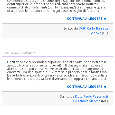
considerare che a volte ci sono degli squilibri nelle dimensioni dei
denti superiori e inferiori per cui diventa necessario ridurre i
diametri di alcuni elementi (con lo "stripping") o aumentare quelli
di altri (con le ricostruzioni). In ogni caso consiglio di fare una
piccola simulazione prima di cominciare un nuovo percorso
terapeutico, per capire se esiste questo squilibrio e di quale entità
CONTINUA A LEGGERE
è.
Scritto da
Dott. Carlo Barreca
Genova
(GE)
Pubblicato il 16-05-2023
L'estrazione dei premolari superiori si fa alle volte per arretrare il
gruppo frontale sporgente (overjet) in II classe, in alternativa ad
altre soluzioni più conservative se praticabili. Ora rimangono dei
diastemi.. Ma uno spazio di 1-2 mm se è proprio così, è tantissimo.
E averlo trasferito ai frontali non è certo ideale. Il secondo dentista
le ha detto che si poteva fare diversamente, oppure che ancora si
può intervenire con apparecchio?? Se riguarda il trattamento già
eseguito, non è produttivo parlare di cosa si poteva fare. Bisogna
CONTINUA A LEGGERE
vedere cosa si può fare ora. Se c'è una soluzione ortodontica, è
sicuramente assai preferibile a faccette o altri interventi simili.
Impossibile dire di più. Il consiglio è di chiedere un parere dal vivo.
Scritto da
Dott. Paolo Passaretti
Magari presso uno dei dentisti iscritti a questo sito. Ad esempio, la
Civitanova Marche
(MC)
d.ssa Antonelli è facilmente raggiungibile...