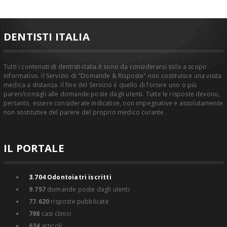
DENTISTI ITALIA
Tutti i contenuti di dentisti-italia.it sono da considerarsi solo a scopo
informativo. Il Servizio di "Domande & Risposte" non costituisce una visita
medica a distanza. Il fine del Servizio è quello di fornire uno o più
pareri/consigli alle domande poste dagli utenti. Tutte le risposte devono,
pertanto, essere considerate indicative, non impegnative e assolutamente
non sostitutive del parere del proprio medico curante.
IL PORTALE
3.704
Odontoiatri iscritti
9.757
domande poste dagli utenti
77.620
risposte pubblicate
798
casi clinici
634
articoli