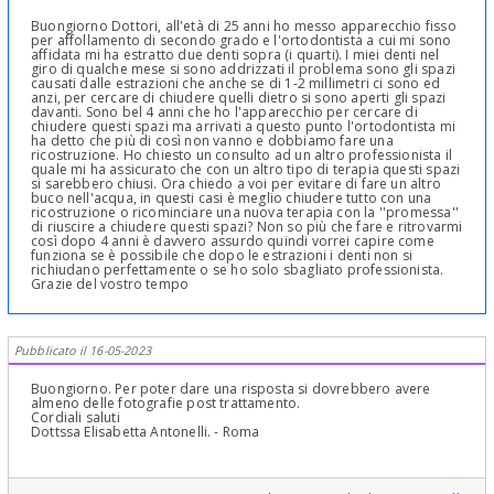
Buongiorno Dottori, all'età di 25 anni ho messo apparecchio fisso
per affollamento di secondo grado e l'ortodontista a cui mi sono
affidata mi ha estratto due denti sopra (i quarti). I miei denti nel
giro di qualche mese si sono addrizzati il problema sono gli spazi
causati dalle estrazioni che anche se di 1-2 millimetri ci sono ed
anzi, per cercare di chiudere quelli dietro si sono aperti gli spazi
davanti. Sono bel 4 anni che ho l'apparecchio per cercare di
chiudere questi spazi ma arrivati a questo punto l'ortodontista mi
ha detto che più di così non vanno e dobbiamo fare una
ricostruzione. Ho chiesto un consulto ad un altro professionista il
quale mi ha assicurato che con un altro tipo di terapia questi spazi
si sarebbero chiusi. Ora chiedo a voi per evitare di fare un altro
buco nell'acqua, in questi casi è meglio chiudere tutto con una
ricostruzione o ricominciare una nuova terapia con la ''promessa''
di riuscire a chiudere questi spazi? Non so più che fare e ritrovarmi
così dopo 4 anni è davvero assurdo quindi vorrei capire come
funziona se è possibile che dopo le estrazioni i denti non si
richiudano perfettamente o se ho solo sbagliato professionista.
Grazie del vostro tempo
Pubblicato il 16-05-2023
Buongiorno. Per poter dare una risposta si dovrebbero avere
almeno delle fotografie post trattamento.
Cordiali saluti
Dottssa Elisabetta Antonelli. - Roma