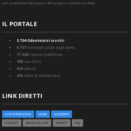
non sostitutive del parere del proprio medico curante.
IL PORTALE
3.704
Odontoiatri iscritti
9.757
domande poste dagli utenti
77.620
risposte pubblicate
798
casi clinici
634
articoli
336
video di odontoiatria
LINK DIRETTI
ALTA FORMAZIONE
NEWS
GLOSSARIO
CONTATTI
MAPPA DEL SITO
PRIVACY
FAQ