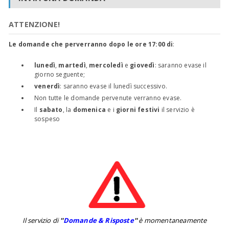
ATTENZIONE!
Le domande che perverranno dopo le ore 17:00 di
:
lunedì
,
martedì
,
mercoledì
e
giovedì
: saranno evase il
giorno seguente;
venerdì
: saranno evase il lunedì successivo.
Non tutte le domande pervenute verranno evase.
Il
sabato
, la
domenica
e i
giorni festivi
il servizio è
sospeso
Il servizio di
''
Domande & Risposte
''
è momentaneamente