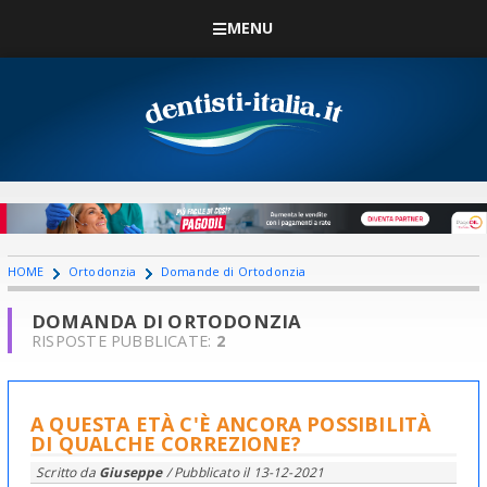
MENU
HOME
Ortodonzia
Domande di Ortodonzia
DOMANDA DI ORTODONZIA
RISPOSTE PUBBLICATE:
2
A QUESTA ETÀ C'È ANCORA POSSIBILITÀ
DI QUALCHE CORREZIONE?
Scritto da
Giuseppe
/ Pubblicato il
13-12-2021