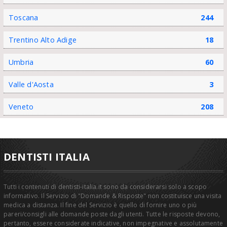
Toscana
244
Trentino Alto Adige
18
Umbria
60
Valle d'Aosta
3
Veneto
208
DENTISTI ITALIA
Tutti i contenuti di dentisti-italia.it sono da considerarsi solo a scopo
informativo. Il Servizio di "Domande & Risposte" non costituisce una visita
medica a distanza. Il fine del Servizio è quello di fornire uno o più
pareri/consigli alle domande poste dagli utenti. Tutte le risposte devono,
pertanto, essere considerate indicative, non impegnative e assolutamente