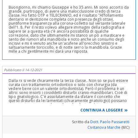
Buongiorno, mi chiamo Giuseppe e ho 35 anni. Mi sono accorto da
grande, purtroppo, di avere una malocclusione credo di terza
classe. Ho fatto OTP e TELECRANIO, ed è risultato "Affollamento
dentario in dentizione completa con presenza degli ottavi,
puntiforme trasparenza alla corona-colletto sul versante laterale
dell'1. 8. Per il resto volevo allegare immagini della radiografia e
sapere se a questa età c'è ancora possibilità di qualche
correzione, dato che ultimamente mi stanco un pò a masticare e
sento dei rumori alla mandibola e noto anche un consumo degli
incisivi e mi è venuto anche un'acufene all'orecchio sinistro e
saltuariamente torcicollo, e di notte serro la mandibola. Grazie
mille a chi gentilmente mi darà una risposta.
Pubblicato il 14-12-2021
Dalla rx si vede chiaramente la terza classe.. Non so se può essere
curata con trattamento ortodontico o solo con chirurgia (da
vedere bene con un valente ortodontista). Però il problema è un
altro: sono insorti i cosiddetti disturbi cranio-mandibolari. Cioè di
tipo gnatologico. C'è assolutamente da sfatare il concetto che
questi disturbi da lei lamentati (chiaramente gnatologici) possano
scomparire correggendo ora la malocclusione (sia con
trattamento che con chirurgia). Infatti il "sistema" è un sistema
CONTINUA A LEGGERE
assai complesso, e nulla garantisce che scompaiano così.
Bisognerebbe anche fare una risonanza delle articolazioni per
vedere se c'è una compromissione anatomica. E funzionale.
Scritto da
Dott. Paolo Passaretti
Invece, per quanto riguarda i disturbi, uno gnatologo potrebbe
Civitanova Marche
(MC)
applicare un Byte che le dia sollievo. Estetica a parte..