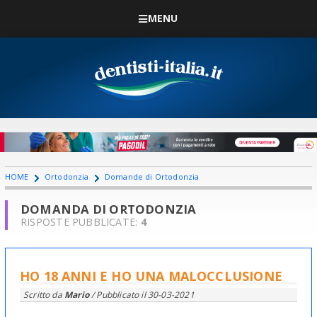
MENU
HOME
Ortodonzia
Domande di Ortodonzia
DOMANDA DI ORTODONZIA
RISPOSTE PUBBLICATE:
4
HO 18 ANNI E HO UNA MALOCCLUSIONE
Scritto da
Mario
/ Pubblicato il
30-03-2021