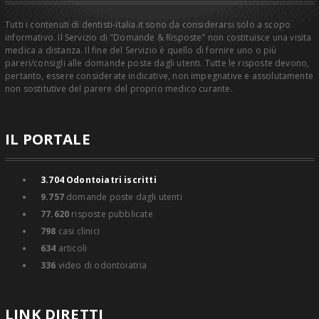
Tutti i contenuti di dentisti-italia.it sono da considerarsi solo a scopo
informativo. Il Servizio di "Domande & Risposte" non costituisce una visita
medica a distanza. Il fine del Servizio è quello di fornire uno o più
pareri/consigli alle domande poste dagli utenti. Tutte le risposte devono,
pertanto, essere considerate indicative, non impegnative e assolutamente
non sostitutive del parere del proprio medico curante.
IL PORTALE
3.704
Odontoiatri iscritti
9.757
domande poste dagli utenti
77.620
risposte pubblicate
798
casi clinici
634
articoli
336
video di odontoiatria
LINK DIRETTI