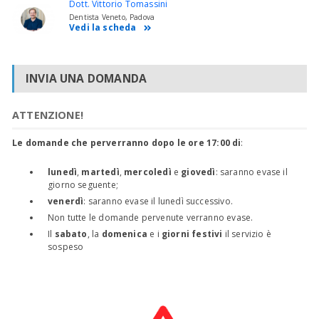
Dott. Vittorio Tomassini
Dentista Veneto, Padova
Vedi la scheda
INVIA UNA DOMANDA
ATTENZIONE!
Le domande che perverranno dopo le ore 17:00 di
:
lunedì
,
martedì
,
mercoledì
e
giovedì
: saranno evase il
giorno seguente;
venerdì
: saranno evase il lunedì successivo.
Non tutte le domande pervenute verranno evase.
Il
sabato
, la
domenica
e i
giorni festivi
il servizio è
sospeso