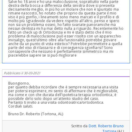
Salve ho 18 anni e ho una malocclusione, soprattutto nella parte
destra della bocca a differenza della sinistra dove si presenta
decisamente meglio, in più ho un molare che non è spuntato ma
rimane nascosto, ho notato che proprio da questa parte il mio
viso è più gonfio, i lineamenti sono meno marcati e il profilo e di
molto più sgradevole da vedere rispetto all'altro, penso e spero
non sia un problema osseo, ho fatto svariate panoramiche ma
nessun dentista mi ha mai detto nulla a riguardo. Recentemente ho
fatto un check up di Ortodonzia e mi è stato detto che il mio
problema di malocclusione può esser risolto con un apparecchio
invisalign, quest'ultimo oltre alla funzionalità potrebbe giovare
anche da un punto di vista estetico? Potrebbe permettere a quella
parte del viso di rilassarsi e di conseguenza sgonfiarsi? Sono
consapevole che nessuno è perfettamente simmetrico ma mi
piacerebbe sapere se si può migliorare
Pubblicato il 30-03-2021
Buongiorno,
per quanto debba ricordare che è sempre necessaria una visita
per potersi esprimere, mi sento di affermare che è migliorabile,
ma come e con che durata dell'ipotetica terapia ortodontica, è
possibile dirlo solo dopo un'attento studio del caso.
Pertanto ti invito a una visita odontoiatrica/ortodontica.
Cordiali saluti.
Bruno Dr. Roberto (Tortona, AL)
Scritto da
Dott. Roberto Bruno
Tortona
(AL)