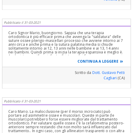
Pubblicato il 31-03-2021
Caro Signor Mario, buongiorno. Sappia che una terapia
ortodontica è più efficace prima che avvenga la "saldatura" delle
suture ossee pterigo-mascellari processo che avviene intorno ai 7
anni circa e anche prima e la sutura palatina media si chiude
solitamente intorno ai 12, 13 anni nelle bambine e ai 13, 14 anni
nei bambini. Quindi prima si inizia la terapia espansiva e meglio è.
Anche intorno ai 5 anni. Certo, Esistono dei Compromessi, per cui
si può intervenire anche da adulti ma legga bene quanto le dico
CONTINUA A LEGGERE
ora: E' importante perché se fosse una Disgnazia Dento Scheletrica
e non Dento Dentale, lo spostamento dei denti sarebbe non
"Corporale" ma "Rotatorio" che sarebbe un "Compromesso" che
Scritto da
Dott. Gustavo Petti
però, in presenza di un Tavolato osseo Sottile, potrebbe portare
Cagliari
(CA)
alla formazione di pericolose deiscenze ossee con gravissime
recessioni, oltre che decapitazione delle papille interprossimali,
spesso affrontabili terapeuticamente sia funzionalmente che
esteticamente in modo molto complesso e con plurinterventi per
evitare la formazione di gravi inestetismi, visti troppo spesso, da
me Parodontologo, in questo tipo di terapie, per non metterle in
Pubblicato il 31-03-2021
rilievo ed in ogni caso da decidere solo dopo un eventuale esame
cefalometrico completo, non tralasciando l'importante valutazione
fisiopatologica della lingua e dei suoi movimenti e disarmonie
Caro Mario. La malocclusione (per il morso incrociato) può
anche logopedistiche e soprattutto una Visita Parodontale che
portare ad asimmetrie ossee e muscolari. Queste in parte (le
consiste in due visite intervallate da una preparazione iniziale con
muscolari) potrebbero forse essere migliorate dal trattamento
curettage e scaling e serie completa di Rx endorali, modelli di
ortodontico. Per valutare quelle ossee c'è la cefalometria postero-
studio e tanto altro. Visite con sondaggio parodontale in sei punti
anteriore sempre restando che non molto sarà influenzato dal
di ogni dente di tutti i denti e tanto altro e seconda visita di
trattamento.. In ogni caso, con gli allineatori trasparenti o con altra