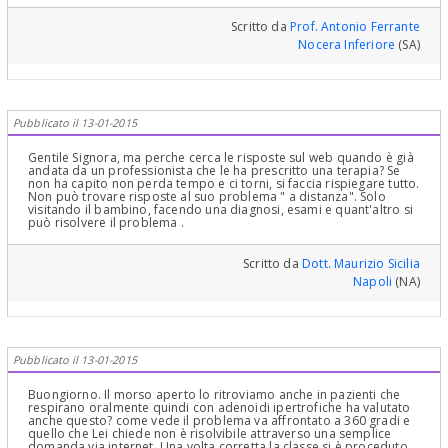
lo scheletro e il profilo fotografico per meglio fare queste
misurare la disfunzione e poi il recupero. Il morso aperto è solo
valutazioni (stereofotografia che sincronizza il viso del paziente co
un allarme; la lingua che funziona fuori della sua posizione
Scritto da
Prof. Antonio Ferrante
il volume osseo, quindi, volumetrica). Banalmente forse, per lei, le
fisiologica determina una alterata stimolazione dei recettori
Nocera Inferiore
(SA)
dico : "Senza tutto questo che le ho spiegato, non posso
neurologici che comandano la postura e tanto altro. Saluti
rispondere, in modo professionale, deontologico e corretto"!!!
Cari saluti
Pubblicato il 13-01-2015
Gentile Signora, ma perche cerca le risposte sul web quando è già
andata da un professionista che le ha prescritto una terapia? Se
non ha capito non perda tempo e ci torni, si faccia rispiegare tutto.
Non può trovare risposte al suo problema " a distanza". Solo
visitando il bambino, facendo una diagnosi, esami e quant'altro si
può risolvere il problema .
Scritto da
Dott. Maurizio Sicilia
Napoli
(NA)
Pubblicato il 13-01-2015
Buongiorno. Il morso aperto lo ritroviamo anche in pazienti che
respirano oralmente quindi con adenoidi ipertrofiche ha valutato
anche questo? come vede il problema va affrontato a 360 gradi e
quello che Lei chiede non è risolvibile attraverso una semplice
domanda via internet. Una volta corretta la classe si è proceduto