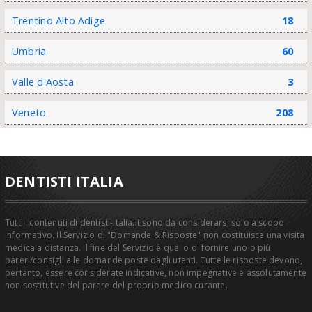
Trentino Alto Adige
18
Umbria
60
Valle d'Aosta
3
Veneto
208
DENTISTI ITALIA
Tutti i contenuti di dentisti-italia.it sono da considerarsi solo a scopo
informativo. Il Servizio di "Domande & Risposte" non costituisce una visita
medica a distanza. Il fine del Servizio è quello di fornire uno o più
pareri/consigli alle domande poste dagli utenti. Tutte le risposte devono,
pertanto, essere considerate indicative, non impegnative e assolutamente
non sostitutive del parere del proprio medico curante.