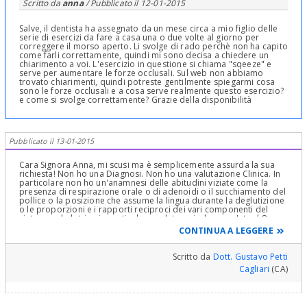
Scritto da
anna
/ Pubblicato il
12-01-2015
Salve, il dentista ha assegnato da un mese circa a mio figlio delle
serie di esercizi da fare a casa una o due volte al giorno per
correggere il morso aperto. Li svolge di rado perchè non ha capito
come farli correttamente, quindi mi sono decisa a chiedere un
chiarimento a voi. L'esercizio in questione si chiama "sqeeze" e
serve per aumentare le forze occlusali. Sul web non abbiamo
trovato chiarimenti, quindi potreste gentilmente spiegarmi cosa
sono le forze occlusali e a cosa serve realmente questo esercizio?
e come si svolge correttamente? Grazie della disponibilità
Pubblicato il 13-01-2015
Cara Signora Anna, mi scusi ma è semplicemente assurda la sua
richiesta! Non ho una Diagnosi. Non ho una valutazione Clinica. In
particolare non ho un'anamnesi delle abitudini viziate come la
presenza di respirazione orale o di adenoidi o il succhiamento del
pollice o la posizione che assume la lingua durante la deglutizione
o le proporzioni e i rapporti reciproci dei vari componenti del
sistema scheletrico in particolare palato ogivale, over Jet ed Over
Bite, Dimensione Verticale etc . Non precisa neanche l'età di suo
CONTINUA A LEGGERE
figlio! Tutto questo lo si può eventualmente ed a seconda della
Diagnosi, correggere con uno sqeeze (letteralmente
compressione, più in senso lato esercizi miofunzionali) mio
Scritto da
Dott. Gustavo Petti
funzionale e Logopedistico o con uno “squeeze” ortodontico con
Cagliari
(CA)
archi multi T loopse con l'applicazione di elastici verticali in
doppio a coadiuvamento di ulteriori esercizi funzionali. Questo
per accontentarla parzialmente cara Signora! Devo sottolineare
che, tra l'altro, per deontologia Professionale non posso e non