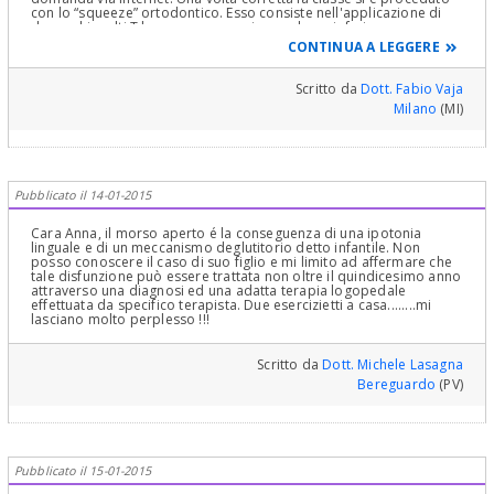
con lo “squeeze” ortodontico. Esso consiste nell'applicazione di
due archi multi T loops, uno superiore e d uno inferiore, e
l'applicazione di elastici verticali n. 5 in doppio per sei settimane,
CONTINUA A LEGGERE
così come si procede nella fase di contenzione dei casi chirurgici.
definizione di Squezze, come vede penso che Lei abbia le idee
confuse torni dal suo medico e le chieda cosa esattamente deve
Scritto da
Dott. Fabio Vaja
fare suo figlio. Distinti saluti
Milano
(MI)
Pubblicato il 14-01-2015
Cara Anna, il morso aperto é la conseguenza di una ipotonia
linguale e di un meccanismo deglutitorio detto infantile. Non
posso conoscere il caso di suo figlio e mi limito ad affermare che
tale disfunzione può essere trattata non oltre il quindicesimo anno
attraverso una diagnosi ed una adatta terapia logopedale
effettuata da specifico terapista. Due esercizietti a casa........mi
lasciano molto perplesso !!!
Scritto da
Dott. Michele Lasagna
Bereguardo
(PV)
Pubblicato il 15-01-2015