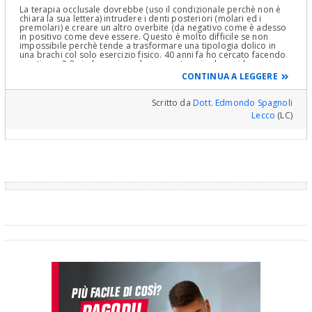
La terapia occlusale dovrebbe (uso il condizionale perchè non è
chiara la sua lettera) intrudere i denti posteriori (molari ed i
premolari) e creare un altro overbite (da negativo come è adesso
in positivo come deve essere. Questo è molto difficile se non
impossibile perchè tende a trasformare una tipologia dolico in
una brachi col solo esercizio fisico. 40 anni fa ho cercato facendo
masticare 2-3 cicche assieme lungamente nei solo casi leggeri con
risultati assai scarsi. Ci mandi le fotografie e le radiografie per
CONTINUA A LEGGERE
meglio definire la diagnosi e ci dica anche l'età. Cordialmente
Scritto da
Dott. Edmondo Spagnoli
Lecco
(LC)