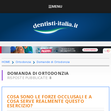
MENU
HOME
Ortodonzia
Domande di Ortodonzia
DOMANDA DI ORTODONZIA
RISPOSTE PUBBLICATE:
8
COSA SONO LE FORZE OCCLUSALI E A
COSA SERVE REALMENTE QUESTO
ESERCIZIO?