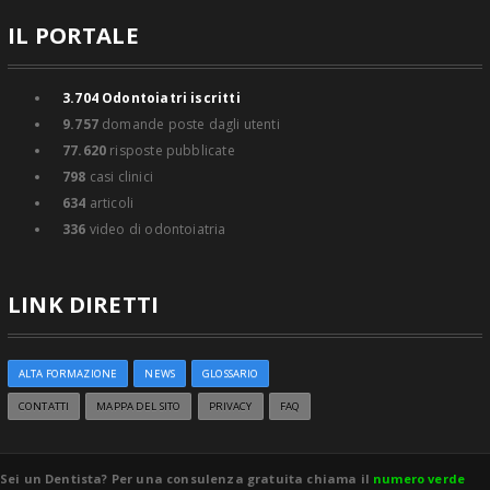
IL PORTALE
3.704
Odontoiatri iscritti
9.757
domande poste dagli utenti
77.620
risposte pubblicate
798
casi clinici
634
articoli
336
video di odontoiatria
LINK DIRETTI
ALTA FORMAZIONE
NEWS
GLOSSARIO
CONTATTI
MAPPA DEL SITO
PRIVACY
FAQ
Sei un Dentista? Per una consulenza gratuita chiama il
numero verde