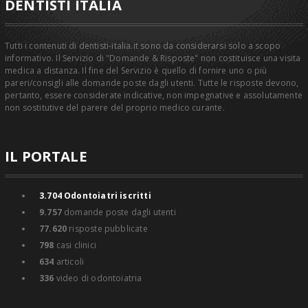
DENTISTI ITALIA
Tutti i contenuti di dentisti-italia.it sono da considerarsi solo a scopo
informativo. Il Servizio di "Domande & Risposte" non costituisce una visita
medica a distanza. Il fine del Servizio è quello di fornire uno o più
pareri/consigli alle domande poste dagli utenti. Tutte le risposte devono,
pertanto, essere considerate indicative, non impegnative e assolutamente
non sostitutive del parere del proprio medico curante.
IL PORTALE
3.704
Odontoiatri iscritti
9.757
domande poste dagli utenti
77.620
risposte pubblicate
798
casi clinici
634
articoli
336
video di odontoiatria