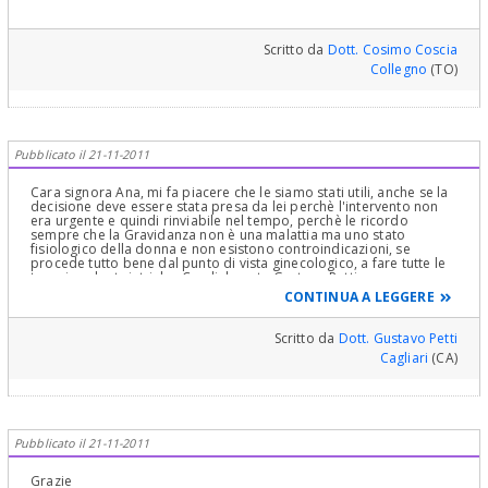
Scritto da
Dott. Cosimo Coscia
Collegno
(TO)
Pubblicato il 21-11-2011
Cara signora Ana, mi fa piacere che le siamo stati utili, anche se la
decisione deve essere stata presa da lei perchè l'intervento non
era urgente e quindi rinviabile nel tempo, perchè le ricordo
sempre che la Gravidanza non è una malattia ma uno stato
fisiologico della donna e non esistono controindicazioni, se
procede tutto bene dal punto di vista ginecologico, a fare tutte le
terapie odontoiatriche. Cordialmente Gustavo Petti,
Parodontologia, Implantologia, Gnatologia e Riabilitazione Orale
CONTINUA A LEGGERE
Completa in Casi Clinici Complessi ed Ortodonzia e Pedodonzia la
figlia Claudia Petti, in Cagliari.
Scritto da
Dott. Gustavo Petti
Cagliari
(CA)
Pubblicato il 21-11-2011
Grazie