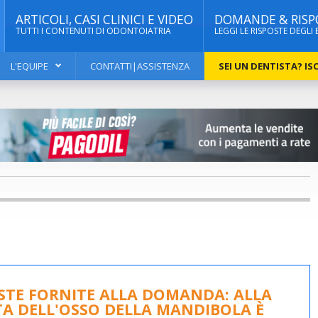
ARTICOLI, CASI CLINICI E VIDEO
DOMANDE & RISP
TUTTI I CONTENUTI DI ODONTOIATRIA
LEGGI LE RISPOSTE DEGLI 
L'EQUIPE
CONTATTI|ASSISTENZA
SEI UN DENTISTA? ISC
OSTE FORNITE ALLA DOMANDA: ALLA
ITA DELL'OSSO DELLA MANDIBOLA È