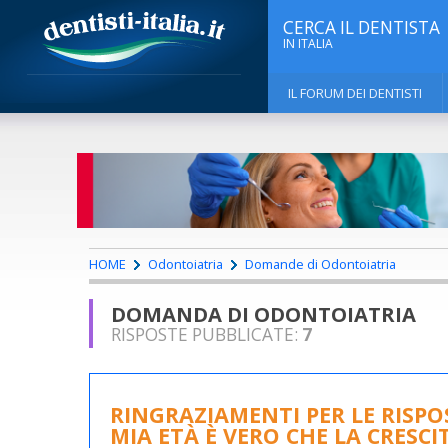
CERCA IL DENTISTA
IN ITALIA
IL FORUM DEI DENTISTI
HOME
Odontoiatria
Domande di Odontoiatria
DOMANDA DI ODONTOIATRIA
RISPOSTE PUBBLICATE:
7
RINGRAZIAMENTI PER LE RISP
MIA ETÀ È VERO CHE LA CRESC