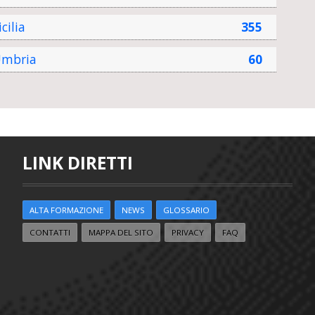
icilia
355
mbria
60
LINK DIRETTI
ALTA FORMAZIONE
NEWS
GLOSSARIO
CONTATTI
MAPPA DEL SITO
PRIVACY
FAQ