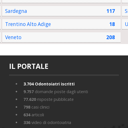
Sardegna
117
S
Trentino Alto Adige
18
U
Veneto
208
IL PORTALE
3.704
Odontoiatri iscritti
9.757
domande poste dagli utenti
77.620
risposte pubblicate
798
casi clinici
634
articoli
336
video di odontoiatria