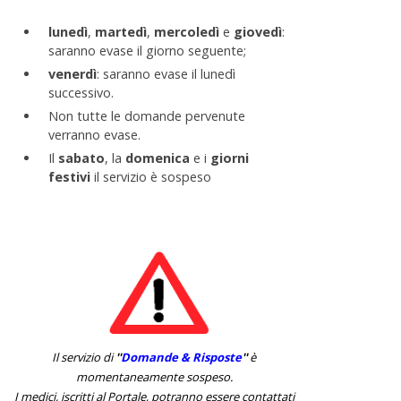
lunedì
,
martedì
,
mercoledì
e
giovedì
:
saranno evase il giorno seguente;
venerdì
: saranno evase il lunedì
successivo.
Non tutte le domande pervenute
verranno evase.
Il
sabato
, la
domenica
e i
giorni
festivi
il servizio è sospeso
Il servizio di
''
Domande & Risposte
''
è
momentaneamente sospeso.
I medici, iscritti al Portale, potranno essere contattati