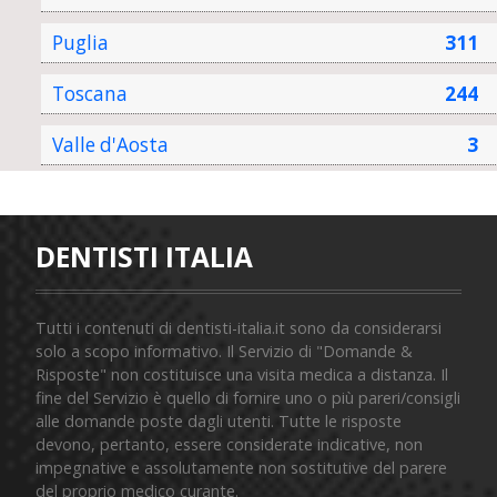
Puglia
311
Toscana
244
Valle d'Aosta
3
DENTISTI ITALIA
Tutti i contenuti di dentisti-italia.it sono da considerarsi
solo a scopo informativo. Il Servizio di "Domande &
Risposte" non costituisce una visita medica a distanza. Il
fine del Servizio è quello di fornire uno o più pareri/consigli
alle domande poste dagli utenti. Tutte le risposte
devono, pertanto, essere considerate indicative, non
impegnative e assolutamente non sostitutive del parere
del proprio medico curante.