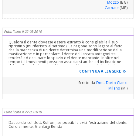
Mozzo
(BG)
Carnate
(MB)
Pubblicato il 22-03-2010
Qualora il dente dovesse essere estratto è consigliabile il suo
ripristino (mi riferisco al settimo). Le ragione sono legate al fatto
che la mancanza di un dente determina una modificazione della
masticazione e in particolare il dente dell'arcata antagonista
tenderà ad occupare lo spazio del dente mancante. Inoltre nel
tempo tali movimenti possono associarsi anche ad inclinazione
dei denti contigui, per cui è bene considerare ogni singolo dente
come facente parte di un apparato, quello stomatognatico, e
CONTINUA A LEGGERE
perchè questo possa funzionare correttamente è necessario il
perfetto equilibrio dato da ogni singolo elemento. Cordialmente
Dott. D. Cianci.
Scritto da
Dott. Dario Cianci
Milano
(MI)
Pubblicato il 22-03-2010
Daccordo col dott. Ruffoni, se possibile eviti l'estrazione del dente.
Cordialmente, Gianluigi Renda