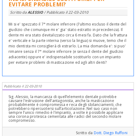
EVITARE PROBLEMI?
Scritto da
ALESSIO
/ Pubblicato il
22-03-2010
Mi si e' spezzato il 7° molare inferiore (l'ultimo escluso il dente del
giudizio che comunque mi e' gia' stato estratto in precedenza). Il
dente mi era stato devitalizzato circa 6 mesi fa. Dato che la frattura
e' verticale e la parte interna (verso la lingua) si muove, temo che il
mio dentista mi consiglierà di estrarlo. La mia domanda e': si puo'
rimanre senza il 7° molare inferiore (e senza il dente del giudizio
adiacente) oppure e' indispensabile sostituirlo con un impianto
per evitare problemi di masticazione ed agli altri denti?
Pubblicato il 22-03-2010
Sig. Alessio, la mancanza di quell’elemento dentale potrebbe
causare l’estrusione dell’antagonista, anche la masticazione
probabilmente è compromessa e reca degli sbilanciamenti, che
potrebbero ripercuotersi sull’articolazione. Nel suo caso non
sempre l’unico rimedio è l’impianto, a volte è possibile applicare
una corona protesica cementata alle radici del secondo molare
compromesso.
Scritto da
Dott. Diego Ruffoni