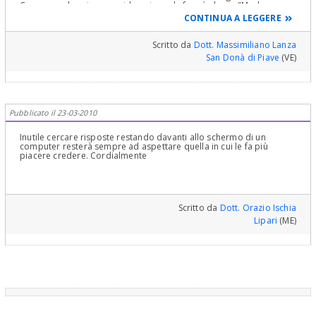
Comunque la prima considerazione da fare è che se "Madre
Natura" ci ha dato quel dente vuol dire che ci serve e quindi in
CONTINUA A LEGGERE
linea generale va, con qualsivoglia tecnica, ripristinato. Comunque
da un punto di vista gnatologico e occluso-posturale la sua
mancanza non sempre esita in conseguenze patologiche, ma ciò
Scritto da
Dott. Massimiliano Lanza
dipende anche dalle condizioni dell'arcata antagonista,
San Donà di Piave
(VE)
dell'emiarcata controlaterale e dalla attuale presenza o meno di
patologie gnatologiche e occluso-posturali. Quindi la valutazione
va fatta da chi ti prenderà in cura dopo una attenta analisi di tutti
questi parametri. Sperando di esserti stato utile, Cordialmente ti
Saluto
Pubblicato il 23-03-2010
Inutile cercare risposte restando davanti allo schermo di un
computer resterà sempre ad aspettare quella in cui le fa più
piacere credere. Cordialmente
Scritto da
Dott. Orazio Ischia
Lipari
(ME)