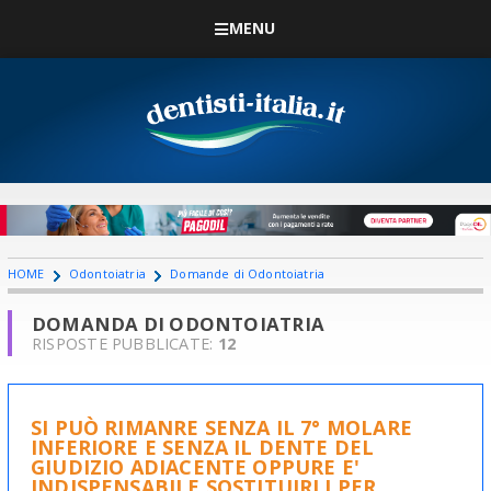
MENU
HOME
Odontoiatria
Domande di Odontoiatria
DOMANDA DI ODONTOIATRIA
RISPOSTE PUBBLICATE:
12
SI PUÒ RIMANRE SENZA IL 7° MOLARE
INFERIORE E SENZA IL DENTE DEL
GIUDIZIO ADIACENTE OPPURE E'
INDISPENSABILE SOSTITUIRLI PER