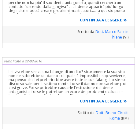
perchè non ha piu' il suo dente antagonista, quindi cercherà un
contatto "uscendo dalla gengiva" ......il dente apparirà piu' lungo
degli altri e potrà creare problemi masticatori...... a questo punto
poi dovrà estrarre anche il secondo molare superiore...... una
scelta che deve prendere assieme al dentista.
CONTINUA A LEGGERE
Scritto da
Dott. Marco Faccin
Thiene
(VI)
Pubblicato il 22-03-2010
Lei vivrebbe senza una falange di un dito? sicuramente la sua vita
non ne subirebbe un danno col quale è impossibile sopravvivere,
ma penso che lei preferirebbe avere tutte le sue falangi. Lo stesso
discorso vale per il settimo dente: forse il danno non sarebbe poi
così grave. Forse potrebbe causarle l'estrusione del dente
antagonista, forse le potrebbe arrecare dei problemi occlusali e
funzionali che avvertirebbe fra molti anni....forse non le
succederebbe nulla. Ma non è sicuramente meglio averli tutti i suoi
CONTINUA A LEGGERE
denti? Con un impianto o con qualunque altro mezzo è possibile
ripristinare la funzionalità e l'anatomia, perchè rinunciarvi? poi se
lei preferisce rinunciare a delle cure, faccia pure.
Scritto da
Dott. Bruno Cirotti
Roma
(RM)