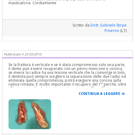
masticatoria. Cordialmente
Scritto da
Dott. Gabriele Stirpe
Priverno
(LT)
Pubblicato il 23-03-2010
Se la frattura è verticale e se è stata compromesso solo una parte,
il dente può essere recuperato con un perno moncone e corona,
se invece la radice ha una lesione verticale che la coinvolge in toto,
il dentista può sempre scegliere la separazione delle due radici ed
eliminata quella compromessa, potrà eseguire una corona sulla
radice rimasta. E' molto importante il recupero del 7° perchè, oltre
all'estrusione dei denti antagonisti, partecipa all'equilibrio
posturale, in quanto i muscoli interessati sono per l'inferiore: il
CONTINUA A LEGGERE
quadricipite, per il superiore gli addominali. Cordiali Saluti