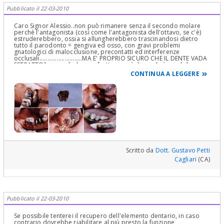
Pubblicato il 22-03-2010
Caro Signor Alessio..non può rimanere senza il secondo molare
perchè l'antagonista (così come l'antagonista dell'ottavo, se c'è)
estruderebbero, ossia si allungherebbero trascinandosi dietro
tutto il parodonto = gengiva ed osso, con gravi problemi
gnatologici di malocclusione, precontatti ed interferenze
occlusali...........................MA E' PROPRIO SICURO CHE IL DENTE VADA
ESTRATTO?....guardi che una frattura così di regola è curabile con
la chirurgia parodontale di allungamento della corona clinica...le
CONTINUA A LEGGERE
lascio una foto e la invito ad andare a leggere tra le mie
pubblicazioni, cliccando il nome, dal titolo: "Lembo riposizionato
apicalmente con colla di fibrina per la terapia di una frattura
coronale linguale estesa sotto gengiva e sotto il margine osseo
(classe IV di Ingle) di un elemento dentale 4.7" ...è un caso
dimostrativo simile al suo che è in bocca da oltre 15 anni!!!!
......cordialmente suo Gustavo Petti Gnatologo e Parodontologo in
Cagliari e Riabilitazione Orale Completa in Casi Clinici Complessi
ed Ortodonzia e Pedodonzia la figlia Claudia Petti, in Cagliari
Scritto da
Dott. Gustavo Petti
Cagliari
(CA)
Pubblicato il 22-03-2010
Se possibile tenterei il recupero dell'elemento dentario, in caso
contrario dovrebbe riabilitare al più presto la funzione