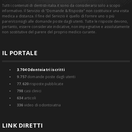
Tutti i contenuti di dentisti-italia.it sono da considerarsi solo a scopo
informativo. Il Servizio di "Domande & Risposte" non costituisce una visita
medica a distanza. Il fine del Servizio è quello di fornire uno o più
pareri/consigli alle domande poste dagli utenti. Tutte le risposte devono,
pertanto, essere considerate indicative, non impegnative e assolutamente
non sostitutive del parere del proprio medico curante.
IL PORTALE
3.704
Odontoiatri iscritti
9.757
domande poste dagli utenti
77.620
risposte pubblicate
798
casi clinici
634
articoli
336
video di odontoiatria
LINK DIRETTI