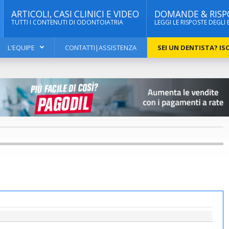
ARTICOLI, CASI CLINICI E VIDEO
DOMANDE & RISP
TUTTI I CONTENUTI DI ODONTOIATRIA
LEGGI LE RISPOSTE DEGLI 
L'EQUIPE
CONTATTI|ASSISTENZA
SEI UN DENTISTA? ISC