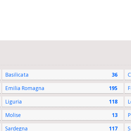
Basilicata
36
C
Emilia Romagna
195
F
Liguria
118
L
Molise
13
P
Sardegna
117
S