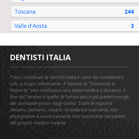
Toscana
244
Valle d'Aosta
3
DENTISTI ITALIA
Tutti i contenuti di dentisti-italia.it sono da considerarsi
solo a scopo informativo. Il Servizio di "Domande &
Risposte" non costituisce una visita medica a distanza. Il
fine del Servizio è quello di fornire uno o più pareri/consigli
alle domande poste dagli utenti. Tutte le risposte
devono, pertanto, essere considerate indicative, non
impegnative e assolutamente non sostitutive del parere
del proprio medico curante.