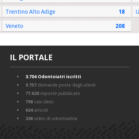
Trentino Alto Adige
18
U
Veneto
208
IL PORTALE
3.704
Odontoiatri iscritti
9.757
domande poste dagli utenti
77.620
risposte pubblicate
798
casi clinici
634
articoli
336
video di odontoiatria