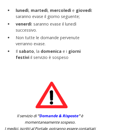
lunedì
,
martedì
,
mercoledì
e
giovedì
:
saranno evase il giorno seguente;
venerdì
: saranno evase il lunedì
successivo.
Non tutte le domande pervenute
verranno evase.
Il
sabato
, la
domenica
e i
giorni
festivi
il servizio è sospeso
Il servizio di
''
Domande & Risposte
''
è
momentaneamente sospeso.
I medici, iscritti al Portale, potranno essere contattati