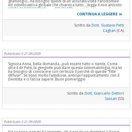
gnatologici...ha bisogno quindi di un'accurata visita Parodontale
ed odontoiatrica globale che chiarisca tutto ...legga il mio articolo:
VISITA PARODONTALE
... e
GENGIVITE
e capirà tante cose che
possono riguardarla...Cordialmente Gustavo Petti, Parodontologo
CONTINUA A LEGGERE
in Cagliari
Scritto da
Dott. Gustavo Petti
Cagliari
(CA)
Pubblicato il 21-09-2009
Signora Anna, bella domanda...può essere tutto o niente. Come
dice il dr Petti, la gengivite può dare questa sintomatologia, ma lei
ha bisogno di conoscere con certezza il perchè di queste "fitte
diffuse". Se sono molto fastidiose, anticipi l'appuntamento con il
Dentista e ci faccia sapere. Buon pomeriggio
Scritto da
Dott. Giancarlo Dettori
Sassari
(SS)
Pubblicato il 21-09-2009
Sig.ra Anna, non mi ha risposto, chi è per lei un dentista? A breve