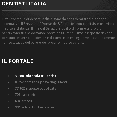
DENTISTI ITALIA
Tutti i contenuti di dentisti-italia.it sono da considerarsi solo a scopo
informativo. Il Servizio di "Domande & Risposte" non costituisce una visita
medica a distanza. Il fine del Servizio è quello di fornire uno o più
pareri/consigli alle domande poste dagli utenti. Tutte le risposte devono,
pertanto, essere considerate indicative, non impegnative e assolutamente
non sostitutive del parere del proprio medico curante.
IL PORTALE
3.704
Odontoiatri iscritti
9.757
domande poste dagli utenti
77.620
risposte pubblicate
798
casi clinici
634
articoli
336
video di odontoiatria