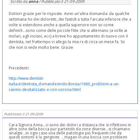
Scritto da
anna
/ Pubblicato il
21-09-2009
Dottori grazie per le risposte. Avrei un'altra domanda: da qualche
settimana ho dei doloretti, dei fastidi a tutta l'arcata inferiore che a
volte si estendono anche a quella superiore non so come
definirli...sono come delle piccole fitte che si alternano (a volte ai
molari, agli incisivi, ecc) a breve ho appuntamento di nuovo con il
dentista, nel frattempo vi allego la mia rx di circa un mese fa. So
che non si vede molto bene. Grazie
Precedenti:
http://www.dentisti-
italia.it/dentista_domande/endodonzia/1660_problemi-a-un-
canino-devitalizzato-e-con-corona.html
Pubblicato il 21-09-2009
Cara Signora Anna...ci sono dei dolori a distanza che si riflettono in
altre zone della bocca pur partendo da zone diverse...si chiamano
sinalgie...in ogni caso una delle patologie più frequenti che da
questi sintomi è la gengivite ... magari in una bocca con problemi