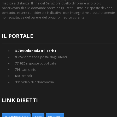
medica a distanza. Il fine del Servizio è quello di fornire uno o più
pareri/consigli alle domande poste dagli utenti. Tutte le risposte devono,
pertanto, essere considerate indicative, non impegnative e assolutamente
non sostitutive del parere del proprio medico curante.
IL PORTALE
3.704
Odontoiatri iscritti
9.757
domande poste dagli utenti
77.620
risposte pubblicate
798
casi clinici
634
articoli
336
video di odontoiatria
LINK DIRETTI
ALTA FORMAZIONE
NEWS
GLOSSARIO