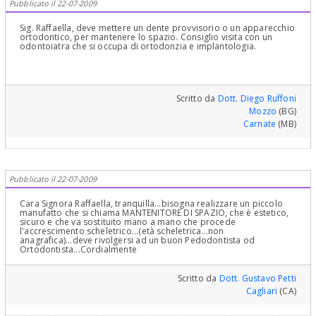
Pubblicato il 22-07-2009
Sig. Raffaella, deve mettere un dente provvisorio o un apparecchio
ortodontico, per mantenere lo spazio. Consiglio visita con un
odontoiatra che si occupa di ortodonzia e implantologia.
Scritto da
Dott. Diego Ruffoni
Mozzo
(BG)
Carnate
(MB)
Pubblicato il 22-07-2009
Cara Signora Raffaella, tranquilla...bisogna realizzare un piccolo
manufatto che si chiama MANTENITORE DI SPAZIO, che è estetico,
sicuro e che va sostituito mano a mano che procede
l'accrescimento scheletrico...(età scheletrica...non
anagrafica)...deve rivolgersi ad un buon Pedodontista od
Ortodontista...Cordialmente
Scritto da
Dott. Gustavo Petti
Cagliari
(CA)