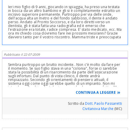
Ieri mio figlio di 9 anni, giocando in spiaggia, ha preso una testata
in bocca da un altro bambino e gli si è completamente estratto un
incisivo superiore permanente. Purtroppo per via delle onde,
dell'acqua alta un metro e del fondo sabbioso, il dente è andato
perso. Andato al Pronto Soccorso, e da loro diretti verso un
dentista, gli è stata fatta una radiografia ed è emerso che
l'estrazione era totale, radice compresa. E' stato medicato, ecc. Ma
ora mi chiedo cosa dovremo fare nei prossimi mesi/anni? Grazie
davvero tanto per il vostro riscontro. Mamma triste e preoccupata
Pubblicato il 22-07-2009
Sembra purtroppo un brutto incidente.. Non c'è molto da fare per
il momento. Se suo figlio stava in una "colonia", forse ci sarebbe
stata la possibilità di un risarcimento da parte dell'assicurazione
sugli infortuni. Dal punto di vista clinico, il dente andrà
rimpiazzato. Secondo gli orientamenti di pensiero attuali, il
sistema oggi come oggi sarebbe quello di un impianto. Non mi
intendo molto di implantologia, ma credo che vengano fatti a 21
anni, dopo la crescita. Nel frattempo un qualche provvisorio per
CONTINUA A LEGGERE
far sorridere il figliolo. Ma c'è il problema di come far si che vista
la piccola età, l'osso si sviluppi bene in questi anni. Bisogna vedere
bene, ma forse una ortodonzia funzionale può far sviluppare
Scritto da
Dott. Paolo Passaretti
l'osso adeguatamente.
Civitanova Marche
(MC)