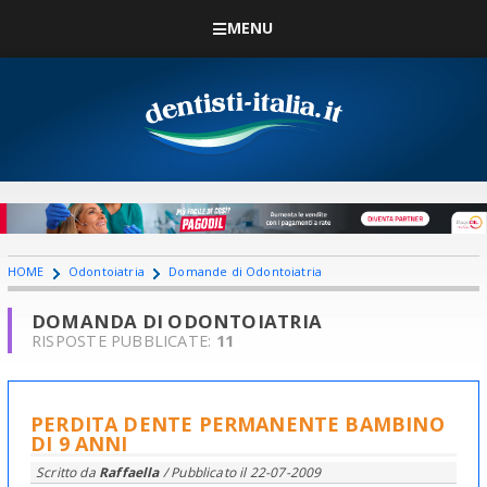
MENU
HOME
Odontoiatria
Domande di Odontoiatria
DOMANDA DI ODONTOIATRIA
RISPOSTE PUBBLICATE:
11
PERDITA DENTE PERMANENTE BAMBINO
DI 9 ANNI
Scritto da
Raffaella
/ Pubblicato il
22-07-2009