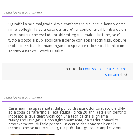
Pubblicato il 22-07-2009
Sig raffella mio malgrado devo confermare cio' che le hanno detto
i miei colleghi, la sola cosa da fare e' far controllare il bimbo da un
ortodontista che escluda problemi legati a malocclusione, se e'
tutto a posto si puo'applicare il dente con apparecchi fissi, oppure
mobili in resina che mantengano lo spazio e ridonino al bimbo un
sorriso estetico... cordiali saluti
Scritto da
Dott.ssa Daiana Zuccaro
Frosinone
(FR)
Pubblicato il 22-07-2009
Cara mamma spaventata, dal punto di vista odontoiatrico c'è UNA
sola cosa da fare fino all'età adulta ( circa 20 anni ) ed è un dentino
incollato ai due denti vicini con una tecnica che si chiama
"Maryland Bridge". Le consiglio vivamente, da padre coinvolto
emotivamente, di farlo presso un centro che conosca bene la
tecnica, che se non ben eseguita può dare grosse complicazioni.