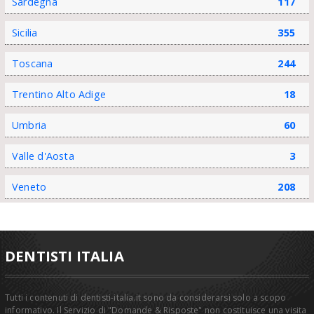
Sardegna
117
Sicilia
355
Toscana
244
Trentino Alto Adige
18
Umbria
60
Valle d'Aosta
3
Veneto
208
DENTISTI ITALIA
Tutti i contenuti di dentisti-italia.it sono da considerarsi solo a scopo
informativo. Il Servizio di "Domande & Risposte" non costituisce una visita