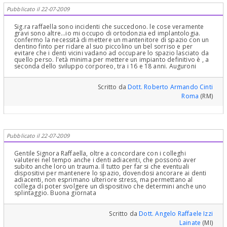
Pubblicato il 22-07-2009
Sig.ra raffaella sono incidenti che succedono. le cose veramente
gravi sono altre...io mi occupo di ortodonzia ed implantologia.
confermo la necessità di mettere un mantenitore di spazio con un
dentino finto per ridare al suo piccolino un bel sorriso e per
evitare che i denti vicini vadano ad occupare lo spazio lasciato da
quello perso. l'età minima per mettere un impianto definitivo è , a
seconda dello sviluppo corporeo, tra i 16 e 18 anni. Auguroni
Scritto da
Dott. Roberto Armando Cinti
Roma
(RM)
Pubblicato il 22-07-2009
Gentile Signora Raffaella, oltre a concordare con i colleghi
valuterei nel tempo anche i denti adiacenti, che possono aver
subito anche loro un trauma. Il tutto per far si che eventuali
dispositivi per mantenere lo spazio, dovendosi ancorare ai denti
adiacenti, non esprimano ulteriore stress, ma permettano al
collega di poter svolgere un dispositivo che determini anche uno
splintaggio. Buona giornata
Scritto da
Dott. Angelo Raffaele Izzi
Lainate
(MI)