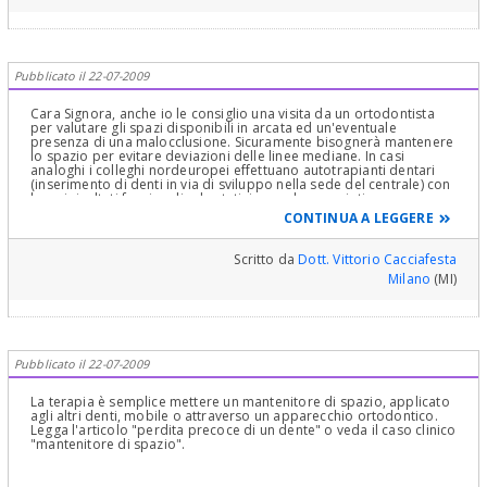
Pubblicato il 22-07-2009
Cara Signora, anche io le consiglio una visita da un ortodontista
per valutare gli spazi disponibili in arcata ed un'eventuale
presenza di una malocclusione. Sicuramente bisognerà mantenere
lo spazio per evitare deviazioni delle linee mediane. In casi
analoghi i colleghi nordeuropei effettuano autotrapianti dentari
(inserimento di denti in via di sviluppo nella sede del centrale) con
buoni risultati funzionali ed estetici quando associati a
coronoplastica o faccette. Però nel caso di suo figlio
CONTINUA A LEGGERE
bisognerebbe comunque attendere qualche anno. Cordiali saluti
Scritto da
Dott. Vittorio Cacciafesta
Milano
(MI)
Pubblicato il 22-07-2009
La terapia è semplice mettere un mantenitore di spazio, applicato
agli altri denti, mobile o attraverso un apparecchio ortodontico.
Legga l'articolo "perdita precoce di un dente" o veda il caso clinico
"mantenitore di spazio".