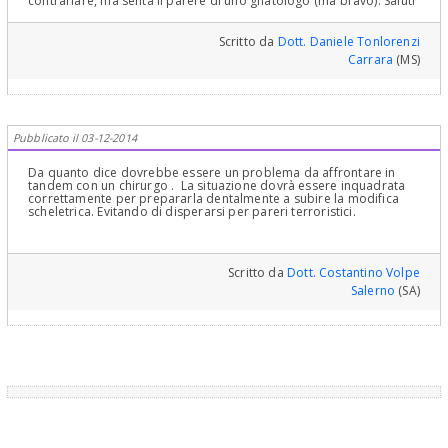
contrariare, ma senta il parere di uno gnatologo (ma bravo). Saluti
Scritto da
Dott. Daniele Tonlorenzi
Carrara
(MS)
Pubblicato il 03-12-2014
Da quanto dice dovrebbe essere un problema da affrontare in
tandem con un chirurgo . La situazione dovrà essere inquadrata
correttamente per prepararla dentalmente a subire la modifica
scheletrica. Evitando di disperarsi per pareri terroristici.
Scritto da
Dott. Costantino Volpe
Salerno
(SA)