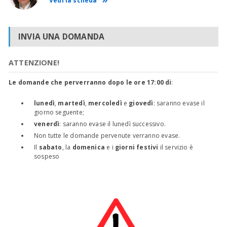
Vedi la scheda
INVIA UNA DOMANDA
ATTENZIONE!
Le domande che perverranno dopo le ore 17:00 di
:
lunedì
,
martedì
,
mercoledì
e
giovedì
: saranno evase il
giorno seguente;
venerdì
: saranno evase il lunedì successivo.
Non tutte le domande pervenute verranno evase.
Il
sabato
, la
domenica
e i
giorni festivi
il servizio è
sospeso