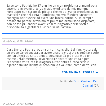
Salve sono Patrizia ho 37 anni ho un gran problema di mandibola
anteriore in avanti di terzo grado ereditato da mia mamma.
Purtroppo non curato da piccola che mi da grandi problemi sia nel
masticare che nella vita quotidiana. Volevo chiedere un vostro
consiglio per riuscire ad avere una bocca normale. Ho sempre
rimandato perché avevo molta paura ma ormai sono disperata,
non posso più andare avanti così. Vi ringrazio per la vostra
disponibilità e gentilezza. Sinceri saluti Patrizia.
Pubblicato il 27-11-2014
Cara Signora Patrizia, buongiorno. Il consiglio è di farsi visitare da
un bravo Ortodontista per avere una Diagnosi che si può fare solo
con un Check up Ortodontico, costituito da più Visite e da un
esame Cefalometrico. Devo ribadire ancora una volta e per
l'ennesima volta, che la diagnosi Ortodontica è cosa seria e
dipende da una infinità di problemi da valutare, come detto, con
accurato Check up ortodontico e cefalometria che misura delle
semirette che individuano dei piani e degli angoli in base a cui si fa
CONTINUA A LEGGERE
una diagnosi e si prospetta una terapia ortodontica e che è
compreso in più visite, rilievi di dati e soprattutto uno studio a
"tavolino" dei problemi da correggere; è come una progettazione
Scritto da
Dott. Gustavo Petti
matematica di una espressione, di un problema che la cui
Cagliari
(CA)
soluzione è in una sequenza di espressioni , numeri e dati e,
chiedere quello che chiede lei per l'ortodonzia, sarebbe come
chiedere ad un matematico il risultato di un problema senza fargli
fare tutti i "passaggi" che lo possano portare alla soluzione
richiesta. Vede, siamo entrati in concetti complessi! Poi Modelli di
Studio Ortodontici, Fotografie del profilo e di Fronte in rapporto
Pubblicato il 27-11-2014
1:1 e ovviamente una Visita Clinica Gnatologica a completamento