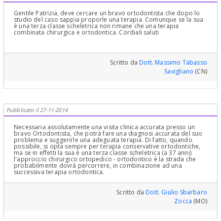
di quella Ortodontica già descritta! Bisogna valutare il "discorso
miofunzionale e di postura della lingua" e sappia che le valutazioni
Gentile Patrizia, deve cercare un bravo ortodontista che dopo lo
da fare sono molto più complesse di quanto creda. Oggi esistono
studio del caso sappia proporle una terapia. Comunque se la sua
esami elettromiografici di superficie per l'analisi funzionale e non
è una terza classe scheletrica non rimane che una terapia
solo morfologica che misurano le attività elettromiografiche in
combinata chirurgica e ortodontica. Cordiali saluti
occlusione centrica con contrazione di gruppi muscolari specifici
in particolari e diverse situazioni contrattili e registrando degli
indici ben precisi. Ora esistono anche teleradiografie particolari
che permettono di sovrapporre lo scheletro e il profilo
fotografico per meglio fare queste valutazioni (stereofotografia
Scritto da
Dott. Massimo Tabasso
che sincronizza il viso del paziente co il volume osseo, quindi,
Savigliano
(CN)
volumetrica). Banalmente forse, per lei, le dico : "Senza tutto
questo che le ho spiegato, non posso rispondere, in modo
professionale, deontologico e corretto"!? In ogni caso, all'età di 37
anni, una terza classe scheletrica, se confermata, si può curare in
pratica, solo con la chirurgia ortopedica-ortodontica. Torino ha
Grandi Chirurghi che praticano questa Chirurgia, sia in Ospedale
Pubblicato il 27-11-2014
che all'Università che in Studi Privati. Si informi e faccia valutare la
sua patologia, per i suoi problemi gnatologici ed occlusali e
temporo mandibolari anche da un Dentista Gnatologo di cui
Necessaria assolutamente una visita clinica accurata presso un
Torino è "ricca" che poi eventualmente la indirizzerebbe dall'
bravo Ortodontista, che potrà fare una diagnosi accurata del suo
Ortodontista Chirurgo più idoneo! Cari saluti
problema e suggerirle una adeguata terapia. Di fatto, quando
possibile, si opta sempre per terapia conservative ortodontiche,
ma se in effetti la sua è una terza classe scheletrica (a 37 anni)
l'approccio chirurgico ortopedico - ortodontico è la strada che
probabilmente dovrà percorrere, in combinazione ad una
successiva terapia ortodontica.
Scritto da
Dott. Giulio Sbarbaro
Zocca
(MO)