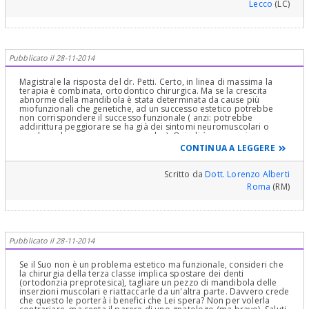
Lecco
(LC)
Pubblicato il 28-11-2014
Magistrale la risposta del dr. Petti. Certo, in linea di massima la
terapia è combinata, ortodontico chirurgica. Ma se la crescita
abnorme della mandibola è stata determinata da cause più
miofunzionali che genetiche, ad un successo estetico potrebbe
non corrispondere il successo funzionale ( anzi: potrebbe
addirittura peggiorare se ha già dei sintomi neuromuscolari o
produrne la comparsa se non ne ha ). Quindi è necessaria
un'attenta ed accurata serie di indagini preliminari. Si rivolga ad
CONTINUA A LEGGERE
uno gnatologo esperto di tali problematiche.
Scritto da
Dott. Lorenzo Alberti
Roma
(RM)
Pubblicato il 28-11-2014
Se il Suo non è un problema estetico ma funzionale, consideri che
la chirurgia della terza classe implica spostare dei denti
(ortodonzia preprotesica), tagliare un pezzo di mandibola delle
inserzioni muscolari e riattaccarle da un'altra parte. Davvero crede
che questo le porterà i benefici che Lei spera? Non per volerla