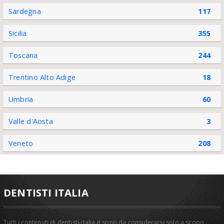
Sardegna
117
Sicilia
355
Toscana
244
Trentino Alto Adige
18
Umbria
60
Valle d'Aosta
3
Veneto
208
DENTISTI ITALIA
Tutti i contenuti di dentisti-italia.it sono da considerarsi solo a scopo