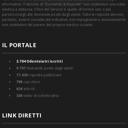
informativo. Il Servizio di "Domande & Risposte" non costituisce una visita
medica a distanza. Il fine del Servizio è quello di fornire uno o più
pareri/consigli alle domande poste dagli utenti. Tutte le risposte devono,
pertanto, essere considerate indicative, non impegnative e assolutamente
non sostitutive del parere del proprio medico curante.
IL PORTALE
3.704
Odontoiatri iscritti
9.757
domande poste dagli utenti
77.620
risposte pubblicate
798
casi clinici
634
articoli
336
video di odontoiatria
LINK DIRETTI