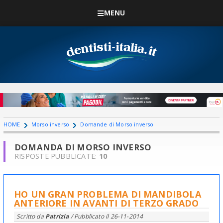
MENU
HOME
Morso inverso
Domande di Morso inverso
DOMANDA DI MORSO INVERSO
RISPOSTE PUBBLICATE:
10
HO UN GRAN PROBLEMA DI MANDIBOLA
ANTERIORE IN AVANTI DI TERZO GRADO
Scritto da
Patrizia
/ Pubblicato il
26-11-2014