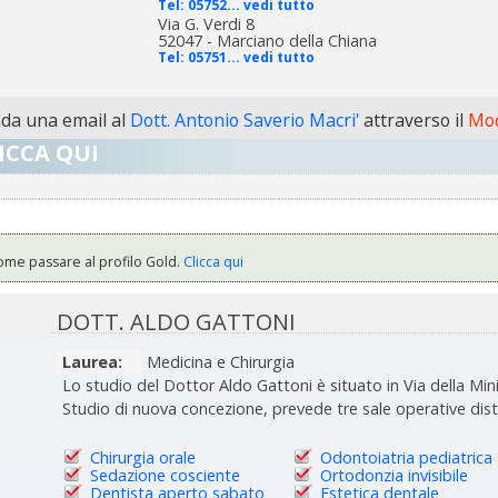
Tel:
05752... vedi tutto
Via G. Verdi 8
52047 - Marciano della Chiana
Tel:
05751... vedi tutto
da una email al
Dott. Antonio Saverio Macri'
attraverso il
Mod
ICCA QUI
ome passare al profilo Gold.
Clicca qui
DOTT. ALDO GATTONI
Laurea:
Medicina e Chirurgia
Lo studio del Dottor Aldo Gattoni è situato in Via della Mini
Studio di nuova concezione, prevede tre sale operative dist
Chirurgia orale
Odontoiatria pediatrica
Sedazione cosciente
Ortodonzia invisibile
Dentista aperto sabato
Estetica dentale