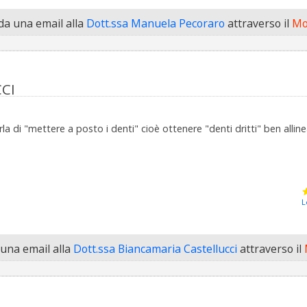
a una email alla
Dott.ssa Manuela Pecoraro
attraverso il
Mo
CI
di "mettere a posto i denti" cioè ottenere "denti dritti" ben allinea
L
una email alla
Dott.ssa Biancamaria Castellucci
attraverso il