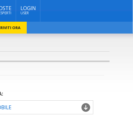
OSTE
LOGIN
ESPERTI
USER
RIVITI ORA
A:
OBILE