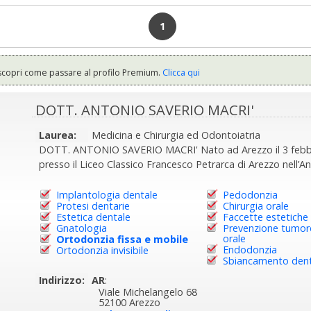
1
scopri come passare al profilo Premium.
Clicca qui
DOTT. ANTONIO SAVERIO MACRI'
Laurea:
Medicina e Chirurgia ed Odontoiatria
DOTT. ANTONIO SAVERIO MACRI' Nato ad Arezzo il 3 febbra
presso il Liceo Classico Francesco Petrarca di Arezzo nell’A
Implantologia dentale
Pedodonzia
Protesi dentarie
Chirurgia orale
Estetica dentale
Faccette estetiche
Gnatologia
Prevenzione tumor
orale
Ortodonzia fissa e mobile
Endodonzia
Ortodonzia invisibile
Sbiancamento dent
Indirizzo:
AR
:
Viale Michelangelo 68
52100 Arezzo