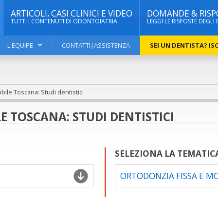
ARTICOLI, CASI CLINICI E VIDEO
DOMANDE & RISP
TUTTI I CONTENUTI DI ODONTOIATRIA
LEGGI LE RISPOSTE DEGLI 
L'EQUIPE
CONTATTI|ASSISTENZA
SEI UN DENTISTA? ISC
ile Toscana: Studi dentistici
E TOSCANA: STUDI DENTISTICI
SELEZIONA LA TEMATIC
ORTODONZIA FISSA E M