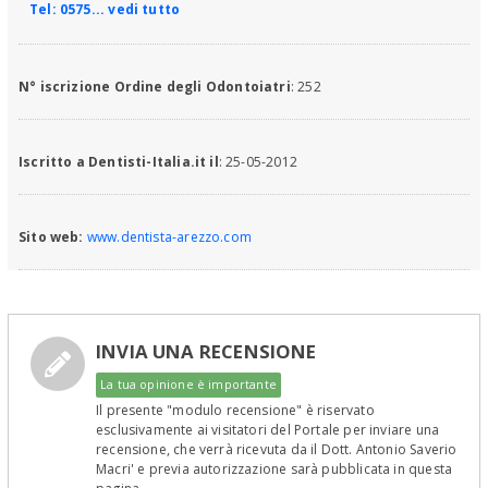
Tel:
0575... vedi tutto
N° iscrizione Ordine degli Odontoiatri
: 252
Iscritto a Dentisti-Italia.it il
: 25-05-2012
Sito web:
www.dentista-arezzo.com
INVIA UNA RECENSIONE
La tua opinione è importante
Il presente "modulo recensione" è riservato
esclusivamente ai visitatori del Portale per inviare una
recensione, che verrà ricevuta da il Dott. Antonio Saverio
Macri' e previa autorizzazione sarà pubblicata in questa