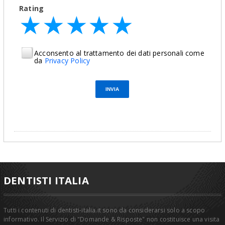
Rating
★
★
★
★
★
★
★
★
★
★
★
★
★
★
★
Acconsento al trattamento dei dati personali come
da
Privacy Policy
DENTISTI ITALIA
Tutti i contenuti di dentisti-italia.it sono da considerarsi solo a scopo
informativo. Il Servizio di "Domande & Risposte" non costituisce una visita