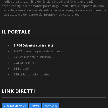
medica a distanza. Il fine del Servizio è quello di fornire uno o più
pareri/consigli alle domande poste dagli utenti. Tutte le risposte devono,
pertanto, essere considerate indicative, non impegnative e assolutamente
non sostitutive del parere del proprio medico curante.
IL PORTALE
3.704
Odontoiatri iscritti
9.757
domande poste dagli utenti
77.620
risposte pubblicate
798
casi clinici
634
articoli
336
video di odontoiatria
LINK DIRETTI
ALTA FORMAZIONE
NEWS
GLOSSARIO