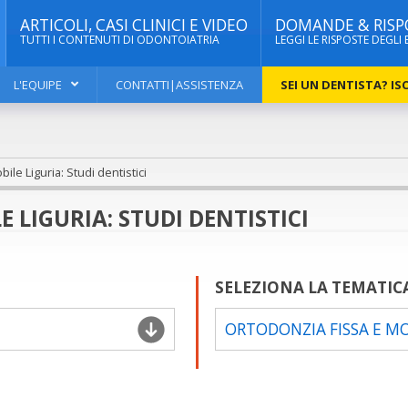
ARTICOLI, CASI CLINICI E VIDEO
DOMANDE & RISP
TUTTI I CONTENUTI DI ODONTOIATRIA
LEGGI LE RISPOSTE DEGLI 
L'EQUIPE
CONTATTI|ASSISTENZA
SEI UN DENTISTA? ISC
le Liguria: Studi dentistici
 LIGURIA: STUDI DENTISTICI
SELEZIONA LA TEMATIC
ORTODONZIA FISSA E M