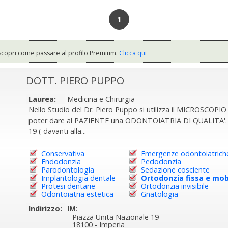
1
scopri come passare al profilo Premium.
Clicca qui
DOTT. PIERO PUPPO
Laurea:
Medicina e Chirurgia
Nello Studio del Dr. Piero Puppo si utilizza il MICROSC
poter dare al PAZIENTE una ODONTOIATRIA DI QUALITA'. Lo 
19 ( davanti alla...
Conservativa
Emergenze odontoiatrich
Endodonzia
Pedodonzia
Parodontologia
Sedazione cosciente
Implantologia dentale
Ortodonzia fissa e mob
Protesi dentarie
Ortodonzia invisibile
Odontoiatria estetica
Gnatologia
Indirizzo:
IM
:
Piazza Unita Nazionale 19
18100 - Imperia