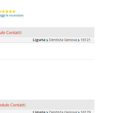
eggi le recensioni
lo Contatti
Liguria
Dentista Genova
16121
dulo Contatti
Liguria
Dentista Genova
16129