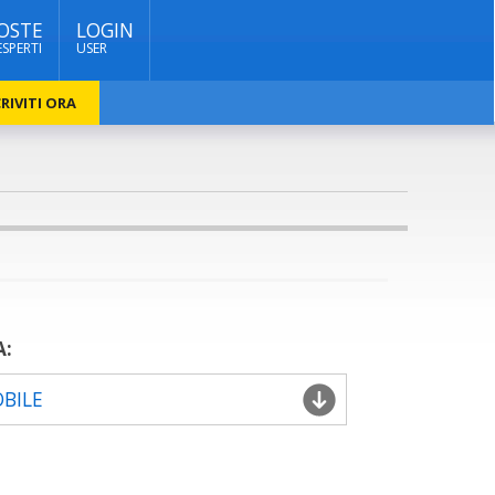
OSTE
LOGIN
ESPERTI
USER
RIVITI ORA
A:
OBILE