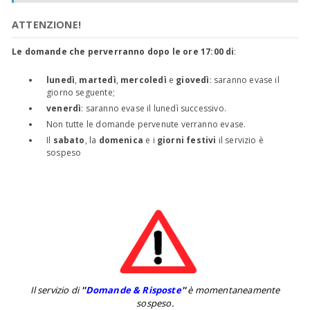
ATTENZIONE!
Le domande che perverranno dopo le ore 17:00 di
:
lunedì
,
martedì
,
mercoledì
e
giovedì
: saranno evase il
giorno seguente;
venerdì
: saranno evase il lunedì successivo.
Non tutte le domande pervenute verranno evase.
Il
sabato
, la
domenica
e i
giorni festivi
il servizio è
sospeso
Il servizio di
''
Domande & Risposte
''
è momentaneamente
sospeso.