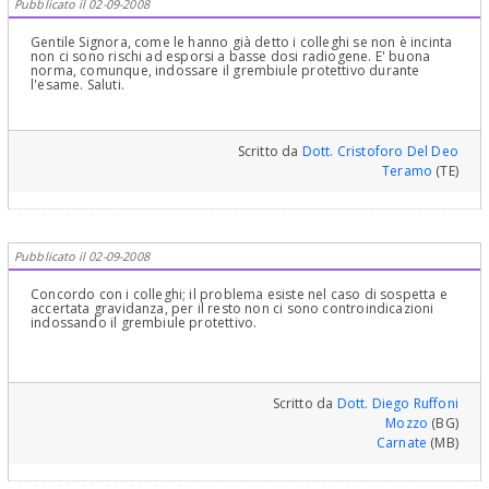
Pubblicato il 02-09-2008
Gentile Signora, come le hanno già detto i colleghi se non è incinta
non ci sono rischi ad esporsi a basse dosi radiogene. E' buona
norma, comunque, indossare il grembiule protettivo durante
l'esame. Saluti.
Scritto da
Dott. Cristoforo Del Deo
Teramo
(TE)
Pubblicato il 02-09-2008
Concordo con i colleghi; il problema esiste nel caso di sospetta e
accertata gravidanza, per il resto non ci sono controindicazioni
indossando il grembiule protettivo.
Scritto da
Dott. Diego Ruffoni
Mozzo
(BG)
Carnate
(MB)