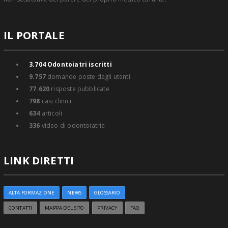
IL PORTALE
3.704
Odontoiatri iscritti
9.757
domande poste dagli utenti
77.620
risposte pubblicate
798
casi clinici
634
articoli
336
video di odontoiatria
LINK DIRETTI
ALTA FORMAZIONE
NEWS
GLOSSARIO
CONTATTI
MAPPA DEL SITO
PRIVACY
FAQ