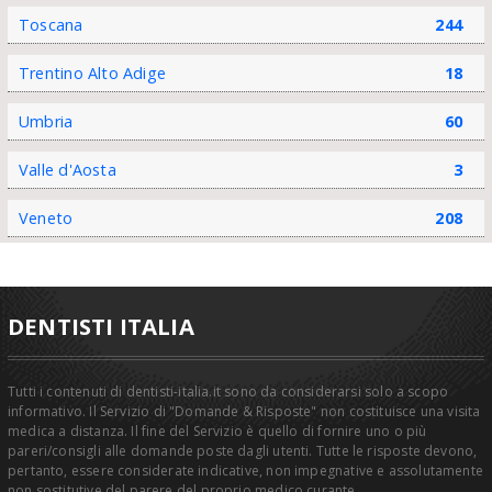
Toscana
244
Trentino Alto Adige
18
Umbria
60
Valle d'Aosta
3
Veneto
208
DENTISTI ITALIA
Tutti i contenuti di dentisti-italia.it sono da considerarsi solo a scopo
informativo. Il Servizio di "Domande & Risposte" non costituisce una visita
medica a distanza. Il fine del Servizio è quello di fornire uno o più
pareri/consigli alle domande poste dagli utenti. Tutte le risposte devono,
pertanto, essere considerate indicative, non impegnative e assolutamente
non sostitutive del parere del proprio medico curante.