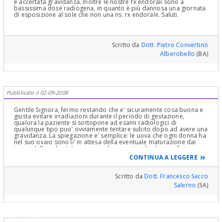
e accertata gravidanza. Inoltre le nostre rx endorali sono a
bassissima dose radiogena, in quanto è più dannosa una giornata
di esposizione al sole che non una ns. rx endorale. Saluti.
Scritto da
Dott. Pietro Convertino
Alberobello
(BA)
Pubblicato il 02-09-2008
Gentile Signora, fermo restando che e' sicuramente cosa buona e
giusta evitare irradiazioni durante il periodo di gestazione,
qualora la paziente si sottopone ad esami radiologici di
qualunque tipo puo' ovviamente tentare subito dopo ad avere una
gravidanza. La spiegazione e' semplice: le uova che ogni donna ha
nel suo ovaio sono li' in attesa della eventuale maturazione dai
tempi della puberta' per cui qualunque stimolo chimico-fisico
potrebbe alterarne il DNA. Fortunatamente le quantita' di
CONTINUA A LEGGERE
radiazioni usate a scopo diagnostico rendono cio' estremamente
improbabile. Diversa cosa e' l'embrione che e' ovviamente
formato da cellule in rapidissimo turnover per cui sicuramente piu'
Scritto da
Dott. Francesco Sacco
radiosensibile di un individuo formato. Cordialmente
Salerno
(SA)