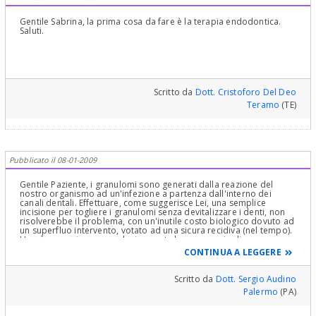
Gentile Sabrina, la prima cosa da fare è la terapia endodontica.
Saluti.
Scritto da
Dott. Cristoforo Del Deo
Teramo
(TE)
Pubblicato il 08-01-2009
Gentile Paziente, i granulomi sono generati dalla reazione del
nostro organismo ad un'infezione a partenza dall'interno dei
canali dentali. Effettuare, come suggerisce Lei, una semplice
incisione per togliere i granulomi senza devitalizzare i denti, non
risolverebbe il problema, con un'inutile costo biologico dovuto ad
un superfluo intervento, votato ad una sicura recidiva (nel tempo).
Un pò come riparare esclusivamente la carrozzeria di
un'autovettura che ha avuto un'incidente stradale, a causa dei freni
CONTINUA A LEGGERE
guasti! Faccia effettuare quanto prima la terapia endodontica, ed
eventualmente solo in un momento successivo andranno rivalutate
le scelte chirurgiche (apicectomia e/o altro). AUGURI
Scritto da
Dott. Sergio Audino
Palermo
(PA)