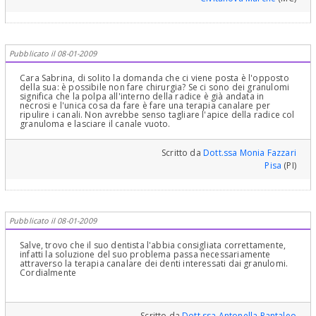
Pubblicato il 08-01-2009
Cara Sabrina, di solito la domanda che ci viene posta è l'opposto
della sua: è possibile non fare chirurgia? Se ci sono dei granulomi
significa che la polpa all'interno della radice è già andata in
necrosi e l'unica cosa da fare è fare una terapia canalare per
ripulire i canali. Non avrebbe senso tagliare l'apice della radice col
granuloma e lasciare il canale vuoto.
Scritto da
Dott.ssa Monia Fazzari
Pisa
(PI)
Pubblicato il 08-01-2009
Salve, trovo che il suo dentista l'abbia consigliata correttamente,
infatti la soluzione del suo problema passa necessariamente
attraverso la terapia canalare dei denti interessati dai granulomi.
Cordialmente
Scritto da
Dott.ssa Antonella Pantaleo