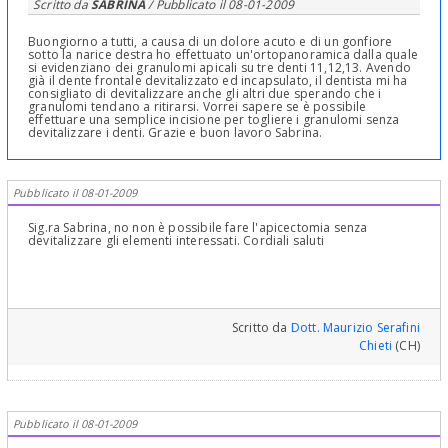
Scritto da
SABRINA
/ Pubblicato il
08-01-2009
Buongiorno a tutti, a causa di un dolore acuto e di un gonfiore
sotto la narice destra ho effettuato un'ortopanoramica dalla quale
si evidenziano dei granulomi apicali su tre denti 11,12,13. Avendo
già il dente frontale devitalizzato ed incapsulato, il dentista mi ha
consigliato di devitalizzare anche gli altri due sperando che i
granulomi tendano a ritirarsi. Vorrei sapere se è possibile
effettuare una semplice incisione per togliere i granulomi senza
devitalizzare i denti. Grazie e buon lavoro Sabrina.
Pubblicato il 08-01-2009
Sig.ra Sabrina, no non è possibile fare l'apicectomia senza
devitalizzare gli elementi interessati. Cordiali saluti
Scritto da
Dott. Maurizio Serafini
Chieti
(CH)
Pubblicato il 08-01-2009