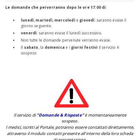
Le domande che perverranno dopo le ore 17:00 di
:
lunedì
,
martedì
,
mercoledì
e
giovedì
: saranno evase il
giorno seguente;
venerdì
: saranno evase il lunedì successivo.
Non tutte le domande pervenute verranno evase.
Il
sabato
, la
domenica
e i
giorni festivi
il servizio è
sospeso
Il servizio di
''
Domande & Risposte
''
è momentaneamente
sospeso.
I medici, iscritti al Portale, potranno essere contattati direttamente,
attraverso il modulo contatti presente all'interno della loro scheda
di presentazione.