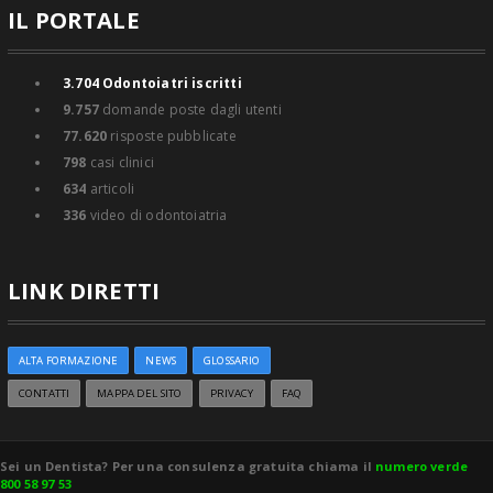
IL PORTALE
3.704
Odontoiatri iscritti
9.757
domande poste dagli utenti
77.620
risposte pubblicate
798
casi clinici
634
articoli
336
video di odontoiatria
LINK DIRETTI
ALTA FORMAZIONE
NEWS
GLOSSARIO
CONTATTI
MAPPA DEL SITO
PRIVACY
FAQ
Sei un Dentista? Per una consulenza gratuita chiama il
numero verde
800 58 97 53