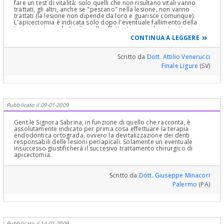
fare un test di vitalità: solo quelli che non risultano vitali vanno
trattati, gli altri, anche se "pescano" nella lesione, non vanno
trattati (la lesione non dipende da loro e guarisce comunque).
L'apicectomia è indicata solo dopo l'eventuale fallimento della
terapia ortograda (cioè quella effettuata normalmente attraverso
la corona del dente, senza chirurgia).
CONTINUA A LEGGERE
Scritto da
Dott. Attilio Venerucci
Finale Ligure
(SV)
Pubblicato il 09-01-2009
Gent.le Signora Sabrina, in funzione di quello che racconta, è
assolutamente indicato per prima cosa effettuare la terapia
endodontica ortograda, ovvero la devitalizzazione dei denti
responsabili delle lesioni periapicali. Solamente un eventuale
insuccesso giustificherà il succesivo trattamento chirurgico di
apicectomia.
Scritto da
Dott. Giuseppe Minacori
Palermo
(PA)
Pubblicato il 14-01-2009