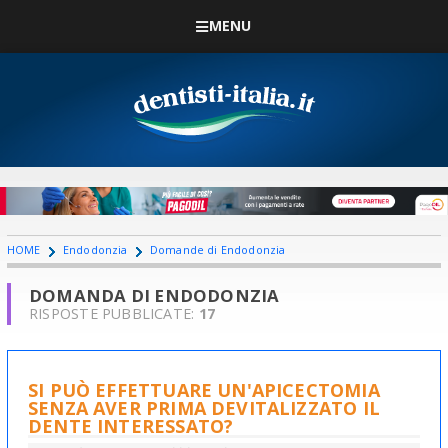
MENU
HOME
Endodonzia
Domande di Endodonzia
DOMANDA DI ENDODONZIA
RISPOSTE PUBBLICATE:
17
SI PUÒ EFFETTUARE UN'APICECTOMIA
SENZA AVER PRIMA DEVITALIZZATO IL
DENTE INTERESSATO?