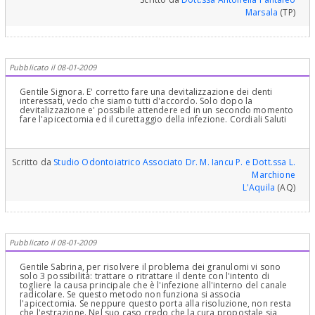
Marsala
(TP)
Pubblicato il 08-01-2009
Gentile Signora. E' corretto fare una devitalizzazione dei denti
interessati, vedo che siamo tutti d'accordo. Solo dopo la
devitalizzazione e' possibile attendere ed in un secondo momento
fare l'apicectomia ed il curettaggio della infezione. Cordiali Saluti
Scritto da
Studio Odontoiatrico Associato Dr. M. Iancu P. e Dott.ssa L.
Marchione
L'Aquila
(AQ)
Pubblicato il 08-01-2009
Gentile Sabrina, per risolvere il problema dei granulomi vi sono
solo 3 possibilità: trattare o ritrattare il dente con l'intento di
togliere la causa principale che è l'infezione all'interno del canale
radicolare. Se questo metodo non funziona si associa
l'apicectomia. Se neppure questo porta alla risoluzione, non resta
che l'estrazione. Nel suo caso credo che la cura propostale sia