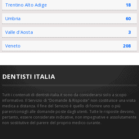
Trentino Alto Adige
18
Umbria
60
Valle d'Aosta
3
Veneto
208
DENTISTI ITALIA
Tutti i contenuti di dentisti-italia.it sono da considerarsi solo a scopo
informativo. Il Servizio di "Domande & Risposte" non costituisce una visita
medica a distanza. Il fine del Servizio è quello di fornire uno o più
pareri/consigli alle domande poste dagli utenti. Tutte le risposte devono,
pertanto, essere considerate indicative, non impegnative e assolutamente
non sostitutive del parere del proprio medico curante.