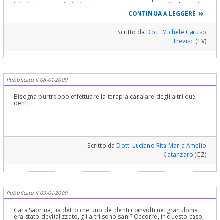
intanto la cosa più giusta. In questo portale vi sono articoli e casi
clinici sull'argomento che la potranno aiutare a comprendere
CONTINUA A LEGGERE
meglio. Cordialità.
Scritto da
Dott. Michele Caruso
Treviso
(TV)
Pubblicato il 08-01-2009
Bisogna purtroppo effettuare la terapia canalare degli altri due
denti.
Scritto da
Dott. Luciano Rita Maria Amelio
Catanzaro
(CZ)
Pubblicato il 09-01-2009
Cara Sabrina, ha detto che uno dei denti coinvolti nel granuloma
era stato devitalizzato, gli altri sono sani? Occorre, in questo caso,