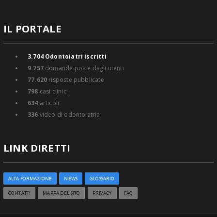
IL PORTALE
3.704
Odontoiatri iscritti
9.757
domande poste dagli utenti
77.620
risposte pubblicate
798
casi clinici
634
articoli
336
video di odontoiatria
LINK DIRETTI
ALTA FORMAZIONE
NEWS
GLOSSARIO
CONTATTI
MAPPA DEL SITO
PRIVACY
FAQ