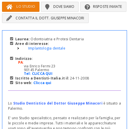
LO STUDIO
DOVE SIAMO
RISPOSTE INVIATE
CONTATTA IL DOTT. GIUSEPPE MINACORI
Laurea:
Odontoiatria e Protesi Dentaria
Aree di interesse:
Implantologia dentale
Indirizzo
:
PA
:
via Enrico Fermi 23
90145 Palermo
Tel:
CLICCA QUI
Iscritto a Dentisti-Italia.it il
: 24-11-2008
Sito web:
Clicca qui
Lo
Studio Dentistico del Dottor Giuseppe Minacori
è situato a
Palermo.
E' uno Studio specialistico, pensato e realizzato per la famiglia, per
le piccole e medie imprese. Tutti i materiali e le apparecchiature
usati sono all’avanguardia e non temono confronti con le più