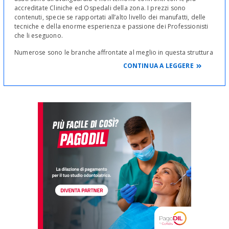
accreditate Cliniche ed Ospedali della zona. I prezzi sono
contenuti, specie se rapportati all’alto livello dei manufatti, delle
tecniche e della enorme esperienza e passione dei Professionisti
che li eseguono.
Numerose sono le branche affrontate al meglio in questa struttura
sia dal titolare che da collaboratori medici specialisti:
CONTINUA A LEGGERE
La Prevenzione (ablazione del tartaro, curettage gengivale)
L'Odontoiatria pediatrica (pedodonzia)
La Chirurgia orale
L’Ortodonzia tradizionale ed estetica dell'adulto e del
bambino (raddrizzamento dei denti)
La Protesi dentale (ponti, capsule, protesi mobile)
La Ricostruzione Estetica dei denti
L'Endodonzia (devitalizzazione, terapia canalare,
ritrattamento)
L'Implantologia.
Tutte le cure vengono eseguite con l’ausilio importantissimo del
Microscopio operatorio, che migliora la qualità delle prestazioni
offerte.
Curriculum vitae del dr. Giuseppe Minacori
: - laureato a
Palermo in Odontoiatria e Protesi dentaria con 110/110 e lode e
tesi degna di menzione - Socio AIO (Associazione Italiana
Odontoiatri), consigliere AIO sezione di Palermo con la carica di