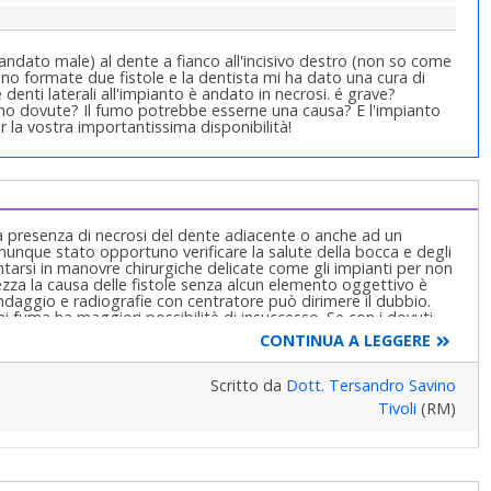
andato male) al dente a fianco all'incisivo destro (non so come
sono formate due fistole e la dentista mi ha dato una cura di
denti laterali all'impianto è andato in necrosi. é grave?
no dovute? Il fumo potrebbe esserne una causa? E l'impianto
er la vostra importantissima disponibilità!
alla presenza di necrosi del dente adiacente o anche ad un
nque stato opportuno verificare la salute della bocca e degli
tarsi in manovre chirurgiche delicate come gli impianti per non
tezza la causa delle fistole senza alcun elemento oggettivo è
ndaggio e radiografie con centratore può dirimere il dubbio.
i fuma ha maggiori possibilitè di insuccesso. Se con i dovuti
olto probabilmente perderà l'impianto essendo molto difficile
CONTINUA A LEGGERE
manovre di igiene professionale ripetute. Cordialmente
Scritto da
Dott. Tersandro Savino
Tivoli
(RM)