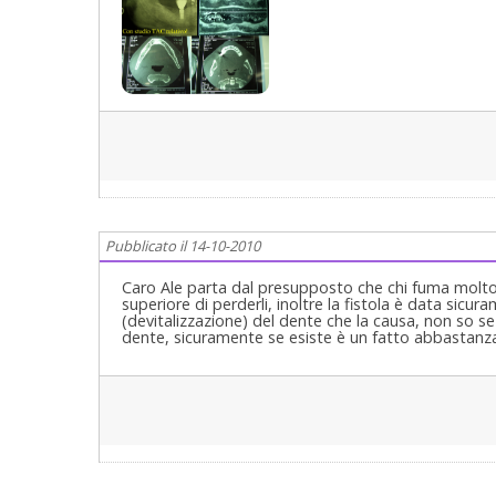
un dente naturale ha una parodontite (piorrea), così u
buon Parodontologo ed implantologo...................
Riabilitazione Orale Completa in Casi Clinici Comple
Cagliari
Pubblicato il 14-10-2010
Caro Ale parta dal presupposto che chi fuma molto
superiore di perderli, inoltre la fistola è data sic
(devitalizzazione) del dente che la causa, non so se 
dente, sicuramente se esiste è un fatto abbastanza 