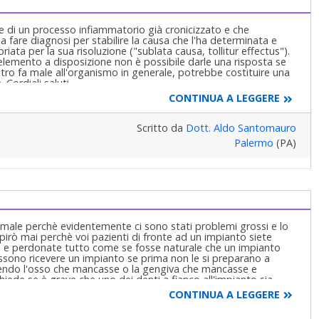
ne di un processo infiammatorio già cronicizzato e che
 fare diagnosi per stabilire la causa che l'ha determinata e
ta per la sua risoluzione ("sublata causa, tollitur effectus").
emento a disposizione non è possibile darle una risposta se
altro fa male all'organismo in generale, potrebbe costituire una
Cordiali saluti.
CONTINUA A LEGGERE
Scritto da
Dott. Aldo Santomauro
Palermo
(PA)
a male perchè evidentemente ci sono stati problemi grossi e lo
irò mai perchè voi pazienti di fronte ad un impianto siete
to e perdonate tutto come se fosse naturale che un impianto
 bocche possono ricevere un impianto se prima non le si preparano a
uendo l'osso che mancasse o la gengiva che mancasse e
.. Chiede se è grave che uno dei denti a fianco all'impianto sia
 fare curare da persona esperta e non si faccia mettere subito
CONTINUA A LEGGERE
mplantite ed è un processo distruttivo grave del tessuto osseo
IN NECROSI = SI PUO' CURARE !!!!! .......................Così come