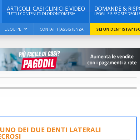
ARTICOLI, CASI CLINICI E VIDEO
DOMANDE & RISP
TUTTI I CONTENUTI DI ODONTOIATRIA
LEGGI LE RISPOSTE DEGLI 
L'EQUIPE
CONTATTI|ASSISTENZA
SEI UN DENTISTA? ISC
UNO DEI DUE DENTI LATERALI
ECROSI