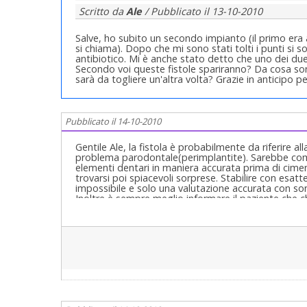
Scritto da
Ale
/ Pubblicato il
13-10-2010
Salve, ho subito un secondo impianto (il primo era 
si chiama). Dopo che mi sono stati tolti i punti si 
antibiotico. Mi è anche stato detto che uno dei due 
Secondo voi queste fistole spariranno? Da cosa so
sarà da togliere un'altra volta? Grazie in anticipo p
Pubblicato il 14-10-2010
Gentile Ale, la fistola è probabilmente da riferire 
problema parodontale(perimplantite). Sarebbe comu
elementi dentari in maniera accurata prima di cimen
trovarsi poi spiacevoli sorprese. Stabilire con esat
impossibile e solo una valutazione accurata con so
Inoltre è sempre meglio informare il paziente che ch
accertamenti risulterà trattarsi di perimplantite m
una risoluzione anche con terapia farmacologica e 