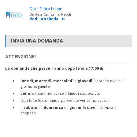
Dott. Pietro Leone
Dentista Campania, Napoli
Vedi la scheda
INVIA UNA DOMANDA
ATTENZIONE!
Le domande che perverranno dopo le ore 17:00 di
:
lunedì
,
martedì
,
mercoledì
e
giovedì
: saranno evase il
giorno seguente;
venerdì
: saranno evase il lunedì successivo.
Non tutte le domande pervenute verranno evase.
Il
sabato
, la
domenica
e i
giorni festivi
il servizio è
sospeso