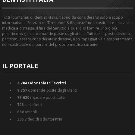
Tutti i contenuti di dentisti-italia.it sono da considerarsi solo a scopo
informativo. Il Servizio di "Domande & Risposte" non costituisce una visita
medica a distanza. Il fine del Servizio è quello di fornire uno o più
pareri/consigli alle domande poste dagli utenti. Tutte le risposte devono,
pertanto, essere considerate indicative, non impegnative e assolutamente
non sostitutive del parere del proprio medico curante.
IL PORTALE
3.704
Odontoiatri iscritti
9.757
domande poste dagli utenti
77.620
risposte pubblicate
798
casi clinici
634
articoli
336
video di odontoiatria