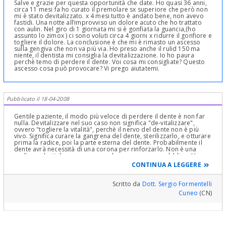
Salve e grazie per questa opportunità che date. Ho quasi 36 anni,
circa 11 mesi fa ho curato il premolare sx superiore che però non
mi è stato devitalizzato. x 4 mesi tutto è andato bene, non avevo
fastidi. Una notte all’improvviso un dolore acuto che ho trattato
con aulin. Nel giro di 1 giornata mi si è gonfiata la guancia,(ho
assunto lo zimox ) ci sono voluti circa 4 giorni x ridurre il gonfiore e
togliere il dolore. La conclusione è che mi è rimasto un ascesso
sulla gengiva che non va più via. Ho preso anche il rulid 150 ma
niente, il dentista mi consiglia la devitalizzazione. Io ho paura
perchè temo di perdere il dente. Voi cosa mi consigliate? Questo
ascesso cosa può provocare? Vi prego aiutatemi.
Pubblicato il 18-04-2008
Gentile paziente, il modo più veloce di perdere il dente è non far
nulla. Devitalizzare nel suo caso non significa "de-vitalizzare",
ovvero "togliere la vitalità", perchè il nervo del dente non è più
vivo. Significa curare la gangrena del dente, sterilizzarlo, e otturare
prima la radice, poi la parte esterna del dente. Probabilmente il
dente avrà necessità di una corona per rinforzarlo. Non è una
scelta se devitalizzare o meno nel suo caso, ma un obbligo. Un
ascesso le avvelena il sangue con i suoi batteri, con gravi rischi per
CONTINUA A LEGGERE
la salute in generale.
Scritto da
Dott. Sergio Formentelli
Cuneo
(CN)