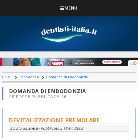
MENU
HOME
Endodonzia
Domande di Endodonzia
DOMANDA DI ENDODONZIA
RISPOSTE PUBBLICATE:
16
DEVITALIZZAZIONE PREMOLARE
Scritto da
anna
/ Pubblicato il
18-04-2008