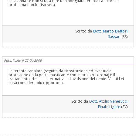
cara Anna se non si farà fare una adeguata terapia canalare il
problema non lo risolverà
Scritto da
Dott. Marco Dettori
Sassari
(SS)
Pubblicato il 22-04-2008
La terapia canalare (seguita da ricostruzione ed eventuale
protezione della parte masticante con intarsio o corona) è il
trattamento ideale. l'altertnativa e l'avulsione del dente. Valuti Lei
cosa considera più opportuno...
Scritto da
Dott. Attilio Venerucci
Finale Ligure
(SV)