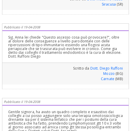
Siracusa
(SR)
Pubblicato il 19-04-2008
Sig. Anna lei chiede "Questo ascesso cosa può provocare?", oltre
al dolore delle conseguenze a livello parodontale con delle
ripercussioni di tipo immunitario essendo una flogosi acuta
periapicale che se trascurata può evolvere in cronico. Come gia
detto dai colleghi il trattamento endodontico è la cura di elezione.
Dott. Ruffoni Diego
Scritto da
Dott. Diego Ruffoni
Mozzo
(BG)
Carnate
(MB)
Pubblicato il 19-04-2008
Gentile signora, ha avuto un quadro completo e esaustivo dai
colleghi a cui posso aggiungere solo una terapia omotossicologica
drenante sia per il sistema linfatico che per i postumi della cura
antbiotica che ha fatto, prendendo Lymphomyosot gtt 10 x 3 volte
al giorno associato ad arnica comp gtt stessa posologia entrambi
della Guna. Distinti saluti Dott. Arcangeli