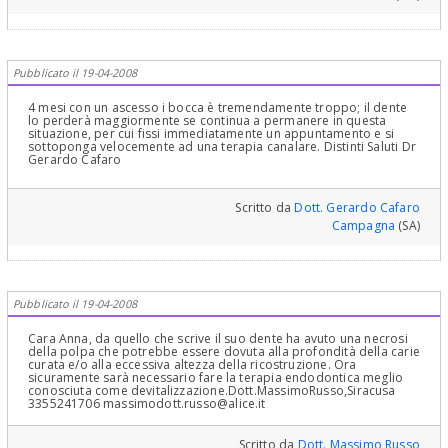
Pubblicato il 19-04-2008
4 mesi con un ascesso i bocca è tremendamente troppo; il dente
lo perderà maggiormente se continua a permanere in questa
situazione, per cui fissi immediatamente un appuntamento e si
sottoponga velocemente ad una terapia canalare. Distinti Saluti Dr
Gerardo Cafaro
Scritto da
Dott. Gerardo Cafaro
Campagna
(SA)
Pubblicato il 19-04-2008
Cara Anna, da quello che scrive il suo dente ha avuto una necrosi
della polpa che potrebbe essere dovuta alla profondità della carie
curata e/o alla eccessiva altezza della ricostruzione. Ora
sicuramente sarà necessario fare la terapia endodontica meglio
conosciuta come devitalizzazione.Dott.MassimoRusso,Siracusa
3355241706 massimodott.russo@alice.it
Scritto da
Dott. Massimo Russo