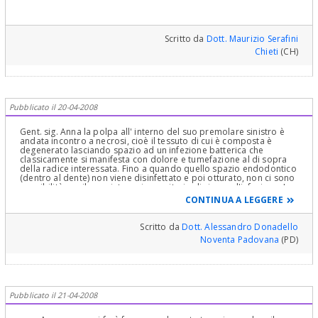
Scritto da
Dott. Maurizio Serafini
Chieti
(CH)
Pubblicato il 20-04-2008
Gent. sig. Anna la polpa all' interno del suo premolare sinistro è
andata incontro a necrosi, cioè il tessuto di cui è composta è
degenerato lasciando spazio ad un infezione batterica che
classicamente si manifesta con dolore e tumefazione al di sopra
della radice interessata. Fino a quando quello spazio endodontico
(dentro al dente) non viene disinfettato e poi otturato, non ci sono
possibilità per il suo sistema immunitario di vincere l'infezione. La
terapia canalare è obbligatoria. Il suo dente tornerà a funzionare
CONTINUA A LEGGERE
con la sola differenza che non avrà infezioni acute o croniche in
atto. dr.DONADELLO ALESSANDRO
Scritto da
Dott. Alessandro Donadello
Noventa Padovana
(PD)
Pubblicato il 21-04-2008