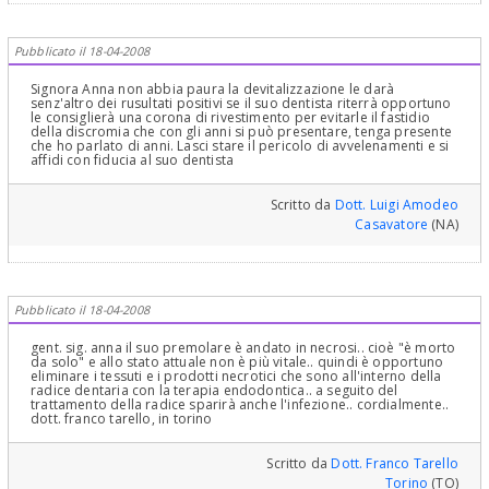
Pubblicato il 18-04-2008
Signora Anna non abbia paura la devitalizzazione le darà
senz'altro dei rusultati positivi se il suo dentista riterrà opportuno
le consiglierà una corona di rivestimento per evitarle il fastidio
della discromia che con gli anni si può presentare, tenga presente
che ho parlato di anni. Lasci stare il pericolo di avvelenamenti e si
affidi con fiducia al suo dentista
Scritto da
Dott. Luigi Amodeo
Casavatore
(NA)
Pubblicato il 18-04-2008
gent. sig. anna il suo premolare è andato in necrosi.. cioè "è morto
da solo" e allo stato attuale non è più vitale.. quindi è opportuno
eliminare i tessuti e i prodotti necrotici che sono all'interno della
radice dentaria con la terapia endodontica.. a seguito del
trattamento della radice sparirà anche l'infezione.. cordialmente..
dott. franco tarello, in torino
Scritto da
Dott. Franco Tarello
Torino
(TO)