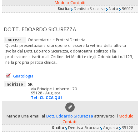
Modulo Contatti
Sicilia
Dentista Siracusa
Noto
96017
DOTT. EDOARDO SICUREZZA
Laurea:
Odontoiatria e Protesi Dentaria
Questa presentazione si propone di essere la vetrina della attività
svolta dal Dott. Edoardo Sicurezza, odontoiatra abilitato alla
professione e iscritto all'Ordine dei Medici e degli Odontoiatri n.1123,
nella propria pratica clinica...
Gnatologia
Indirizzo:
SR
:
via Principe Umberto I 79
95128 - Augusta
Tel:
CLICCA QUI
Manda una email al
Dott. Edoardo Sicurezza
attraverso il
Modulo
Contatti
Sicilia
Dentista Siracusa
Augusta
95128