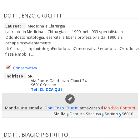
DOTT. ENZO CRUCITTI
Laurea:
Medicina e Chirurgia
Laureato in Medicina e Chirurgia nel 1990, nel 1993 specialista in
Odontostomatologia, esercita la libera professione dal 1990 e si
occupa prevalentemente
di:ChirurgiaImplantologiaEndodonziaConservativaPedodonziaOrtodonzia
fissa e mobile...
Conservativa
Indirizzo:
SR
:
Via Padre Gaudenzio Cianci 24
96010 Sortino
Tel:
CLICCA QUI
Manda una email al
Dott. Enzo Crucitti
attraverso il
Modulo Contatti
Sicilia
Dentista Siracusa
Sortino
96010
DOTT. BIAGIO PISTRITTO