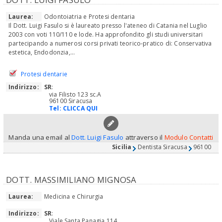
Laurea:
Odontoiatria e Protesi dentaria
Il Dott. Luigi Fasulo si è laureato presso l'ateneo di Catania nel Luglio
2003 con voti 110/110 e lode. Ha approfondito gli studi universitari
partecipando a numerosi corsi privati teorico-pratico di: Conservativa
estetica, Endodonzia,...
Protesi dentarie
Indirizzo:
SR
:
via Filisto 123 sc.A
96100 Siracusa
Tel:
CLICCA QUI
Manda una email al
Dott. Luigi Fasulo
attraverso il
Modulo Contatti
Sicilia
Dentista Siracusa
96100
DOTT. MASSIMILIANO MIGNOSA
Laurea:
Medicina e Chirurgia
Indirizzo:
SR
:
Viale Santa Panagia 114