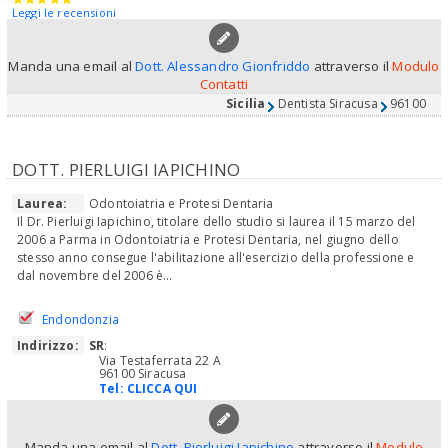
Leggi le recensioni
Manda una email al
Dott. Alessandro Gionfriddo
attraverso il
Modulo
Contatti
Sicilia
Dentista Siracusa
96100
DOTT. PIERLUIGI IAPICHINO
Laurea:
Odontoiatria e Protesi Dentaria
Il Dr. Pierluigi Iapichino, titolare dello studio si laurea il 15 marzo del
2006 a Parma in Odontoiatria e Protesi Dentaria, nel giugno dello
stesso anno consegue l'abilitazione all'esercizio della professione e
dal novembre del 2006 è...
Endondonzia
Indirizzo:
SR
:
Via Testaferrata 22 A
96100 Siracusa
Tel:
CLICCA QUI
Manda una email al
Dott. Pierluigi Iapichino
attraverso il
Modulo