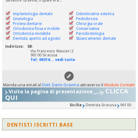
Salvatore Gravina, il quale era...
Implantologia dentale
Odontoiatria estetica
Gnatologia
Pedodonzia
Protesi dentarie
Chirurgia orale
Ortodonzia fissa e mobile
Conservativa
Ortodonzia invisibile
Parodontologia
Dentista aperto ad agosto
Sbiancamento dentale
Indirizzo:
SR
:
Via Francesco Mauceri 2
96100 Siracusa
Tel:
09316... vedi tutto
Manda una email al
Dott. Dario Gravina
attraverso il
Modulo Contatti
CLICCA
Visita la pagina di presentazione
QUI
Sicilia
Dentista Siracusa
96100
DENTISTI ISCRITTI BASE