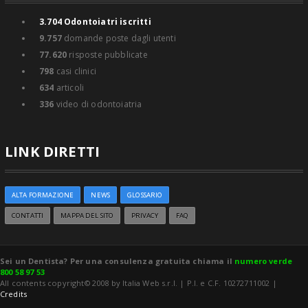
3.704
Odontoiatri iscritti
9.757
domande poste dagli utenti
77.620
risposte pubblicate
798
casi clinici
634
articoli
336
video di odontoiatria
LINK DIRETTI
ALTA FORMAZIONE
NEWS
GLOSSARIO
CONTATTI
MAPPA DEL SITO
PRIVACY
FAQ
Sei un Dentista? Per una consulenza gratuita chiama il
numero verde
800 58 97 53
All contents copyright© 2008 by Italia Web s.r.l. | P.I. e C.F. 10272711002 |
Credits