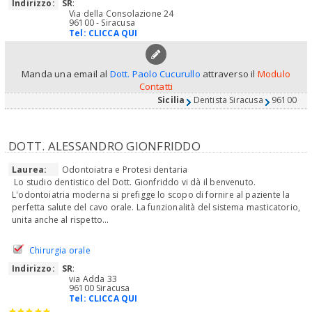
Indirizzo:
SR
:
Via della Consolazione 24
96100 - Siracusa
Tel:
CLICCA QUI
Manda una email al
Dott. Paolo Cucurullo
attraverso il
Modulo
Contatti
Sicilia
Dentista Siracusa
96100
DOTT. ALESSANDRO GIONFRIDDO
Laurea:
Odontoiatra e Protesi dentaria
Lo studio dentistico del Dott. Gionfriddo vi dà il benvenuto.
L'odontoiatria moderna si prefigge lo scopo di fornire al paziente la
perfetta salute del cavo orale. La funzionalità del sistema masticatorio,
unita anche al rispetto...
Chirurgia orale
Indirizzo:
SR
:
via Adda 33
96100 Siracusa
Tel:
CLICCA QUI