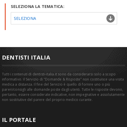
SELEZIONA LA TEMATICA:
SELEZIONA
DENTISTI ITALIA
Tutti i contenuti di dentisti-italia.it sono da considerarsi solo a scopo
informativo. Il Servizio di "Domande & Risposte" non costituisce una visita
medica a distanza. Il fine del Servizio è quello di fornire uno o più
pareri/consigli alle domande poste dagli utenti. Tutte le risposte devono,
pertanto, essere considerate indicative, non impegnative e assolutamente
non sostitutive del parere del proprio medico curante.
IL PORTALE