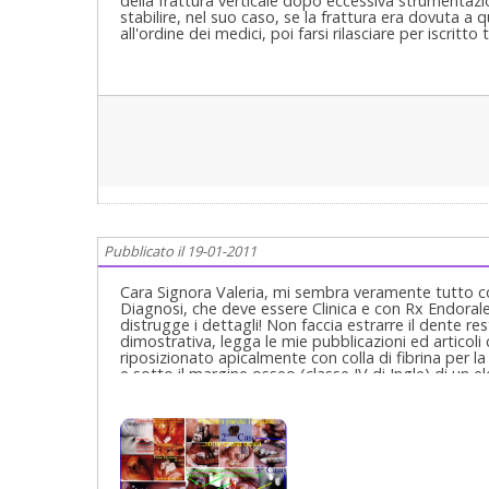
della frattura verticale dopo eccessiva strumenta
stabilire, nel suo caso, se la frattura era dovuta a qu
all'ordine dei medici, poi farsi rilasciare per iscritt
Pubblicato il 19-01-2011
Cara Signora Valeria, mi sembra veramente tutto co
Diagnosi, che deve essere Clinica e con Rx Endora
distrugge i dettagli! Non faccia estrarre il dente re
dimostrativa, legga le mie pubblicazioni ed articol
riposizionato apicalmente con colla di fibrina per l
e sotto il margine osseo (classe IV di Ingle) di un 
attraverso tutta l'odontoiatria. Ed ancora Restaur
con un piccolo intervento parodontale, LE SARA' MO
esempi di casi in bocca dopo venti venticinque anni 
residue erano deboli e ciò il Dentista non l'ha valu
suo Dente! LE SPIEGO QUALCHE COSA:. Nella pulpit
sangue nel dente tramite l'arteria che lo porta, do
irritativo, questo maggior afflusso causa una press