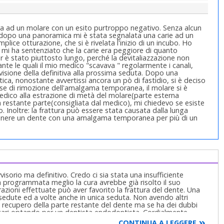
cura ad un molare con un esito purtroppo negativo. Senza alcun
e dopo una panoramica mi è stata segnalata una carie ad un
plice otturazione, che si è rivelata l'inizio di un incubo. Ho
o mi ha sentenziato che la carie era peggiore di quanto
er è stato piuttosto lungo, perché la devitaliazzazione non
nte le quali il mio medico "scavava " regolarmente i canali,
sione della definitiva alla prossima seduta. Dopo una
tica, nonostante avvertissi ancora un pò di fastidio, si è deciso
fase di rimozione dell'amalgama temporanea, il molare si è
 medico alla estrazione di metà del molare(parte esterna
 restante parte(consigliata dal medico), mi chiedevo se esiste
o. Inoltre: la frattura può essere stata causata dalla lunga
 tenere un dente con una amalgama temporanea per più di un
isorio ma definitivo. Credo ci sia stata una insufficiente
 programmata meglio la cura avrebbe già risolto il suo
zioni effettuate può aver favorito la frattura del dente. Una
 sedute ed a volte anche in unica seduta. Non avendo altri
di recupero della parte restante del dente ma se ha dei dubbi
agari optando per un dentista endodontista. Cordialmente
CONTINUA A LEGGERE