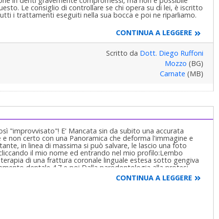
zione in denti gravemente compromessi, ma non è possibile
esto. Le consiglio di controllare se chi opera su di lei, è iscritto
o tutti i trattamenti eseguiti nella sua bocca e poi ne riparliamo.
CONTINUA A LEGGERE
Scritto da
Dott. Diego Ruffoni
Mozzo
(BG)
Carnate
(MB)
sì "improvvisato"! E' Mancata sin da subito una accurata
le e non certo con una Panoramica che deforma l'immagine e
stante, in linea di massima si può salvare, le lascio una foto
i cliccando il mio nome ed entrando nel mio profilo:Lembo
a terapia di una frattura coronale linguale estesa sotto gengiva
elemento dentale 4.7 e poi Dalla parodontologia alla protesi,
azione protesica di un elemento dentale, fratturato, recuperato
CONTINUA A LEGGERE
LTO UTILE per capire cosa si può e si deve fare e sono tutti
dalla cura! La frattura è stata causata dal fatto che le pareti
tato! Non è normale niente in tutto quello che è stato fatto nel
e, il dolore è dovuto semplicemente ad un maggior afflusso di
vuto ad un meccanismo di difesa nei confronti dello stimolo
ione dentro il dente che è inespandibile e comprime le