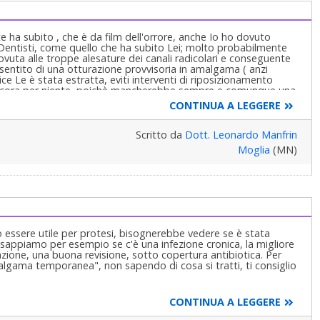
a e Pedodonzia la figlia Claudia Petti, in Cagliari.
te ha subito , che è da film dell'orrore, anche Io ho dovuto
i Dentisti, come quello che ha subito Lei; molto probabilmente
dovuta alle troppe alesature dei canali radicolari e conseguente
sentito di una otturazione provvisoria in amalgama ( anzi
e Le è stata estratta, eviti interventi di riposizionamento
 ancora per niente, poichè mancherebbe sempre e comunque una
estrarre senza timore la restante radice ; faccia effettuare una
CONTINUA A LEGGERE
lveolo con osso sintetico in granuli, applichi un mantenitore
ianto in titanio , eventualmente del diametro di 5-7 mm e poi
 l'impianto è fatto a regola d'arte , dura a vita ; E CONTROLLI
Scritto da
Dott. Leonardo Manfrin
LL'ALBO DEI MEDICI CHIRURGHI ODONTOIATRI.Cordiali
Moglia
(MN)
ò essere utile per protesi, bisognerebbe vedere se è stata
 sappiamo per esempio se c'è una infezione cronica, la migliore
zione, una buona revisione, sotto copertura antibiotica. Per
lgama temporanea", non sapendo di cosa si tratti, ti consiglio
CONTINUA A LEGGERE