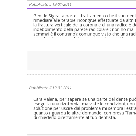
Orale Completa in Casi Clinici Complessi ed Ortodonzi
Pubblicato il 19-01-2011
Gent.le Sig.ra, a parte il trattamento che il suo den
rimediare alle terapie incongrue effettuate da altr
la frattura verticale della corona e di una radice è 
indebolimento della parete radicolare ; non ho mai 
semmai è il contrario); comunque visto che una radic
apicale e/o parodontologici, andrebbe a soffrire
radice ( strumento portante in un molare) si faccia 
buona sutura eventualmente dopo avere riempito l'a
di spazio e dopo 7-9 mesi si faccia inserire un imp
una corona sostitutiva del suo dente ( in genere se
SE IL SUO PRECEDENTE DENTISTA E' ISCRITTO A
msaluti Dott. Manfrin Leonardo
Pubblicato il 19-01-2011
Cara Valeria, per sapere se una parte del dente pu
eseguita una rizotomia, ma viste le condizioni, non
soluzione per uscire dal problema mi sembra l'estra
quanto riguarda le altre domande, compresa "l'ama
di chiederlo direttamente al tuo dentista.