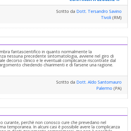
Scritto da
Dott. Tersandro Savino
Tivoli
(RM)
 sembra fantascientifico in quanto normalmente la
 senza nessuna precedente sintomatologia, avviene nel giro di
e decorso clinico e le eventuali complicanze riscontrate dal
 l'argomento chiedendo chiarimenti e di farsene una ragione.
Scritto da
Dott. Aldo Santomauro
Palermo
(PA)
 suo curante, perchè non conosco cure che prevedano nel
a temporanea. In alcuni casi è possibile avere la complicanza