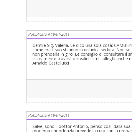
Pubblicato il 19-01-2011
Gentile Sig. Valeria. Le dico una sola cosa: CAMBI i
come era il suo si fanno in un'unica seduta. Non so 
non prenderla in giro. Le consiglio di consultare il
sicuramente troverà dei validissimi colleghi anche nell
Arnaldo Castellucci
Pubblicato il 19-01-2011
Salve, sono il dottor Antonio, penso cosi' dalla s
moderna endodonzia prevede la cura con la preparaz