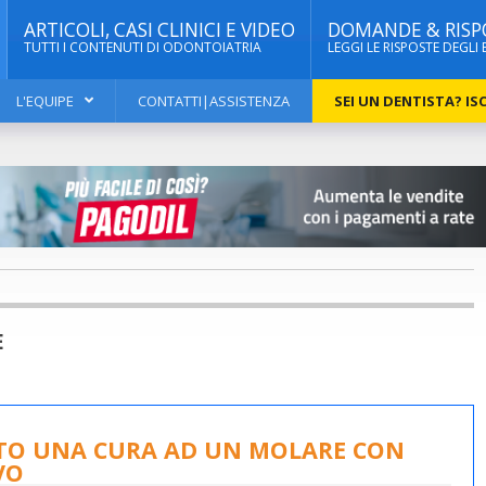
ARTICOLI, CASI CLINICI E VIDEO
DOMANDE & RISP
TUTTI I CONTENUTI DI ODONTOIATRIA
LEGGI LE RISPOSTE DEGLI 
L'EQUIPE
CONTATTI|ASSISTENZA
SEI UN DENTISTA? ISC
E
ATO UNA CURA AD UN MOLARE CON
VO