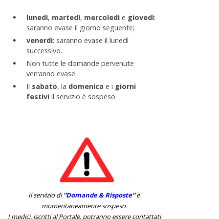
lunedì
,
martedì
,
mercoledì
e
giovedì
:
saranno evase il giorno seguente;
venerdì
: saranno evase il lunedì
successivo.
Non tutte le domande pervenute
verranno evase.
Il
sabato
, la
domenica
e i
giorni
festivi
il servizio è sospeso
Il servizio di
''
Domande & Risposte
''
è
momentaneamente sospeso.
I medici, iscritti al Portale, potranno essere contattati