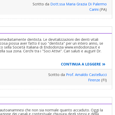
Scritto da
Dott.ssa Maria Grazia Di Palermo
Carini
(PA)
mmediatamente dentista. Le devitalizzazioni dei denti vitali
cosa possa aver fatto il suo "dentista" per un intero anno, se
 sito sella Società Italiana di Endodonzia www.endodonzia.it e
a sua zona. Cerchi tra i "Soci Attivi". Cari saluti e auguri! Dr.
CONTINUA A LEGGERE
Scritto da
Prof. Arnaldo Castellucci
Firenze
(FI)
ua autoanamnesi che non sia normale quanto accaduto. Oggi la
ione dei canali e contestuale chiusura degli stessi e della