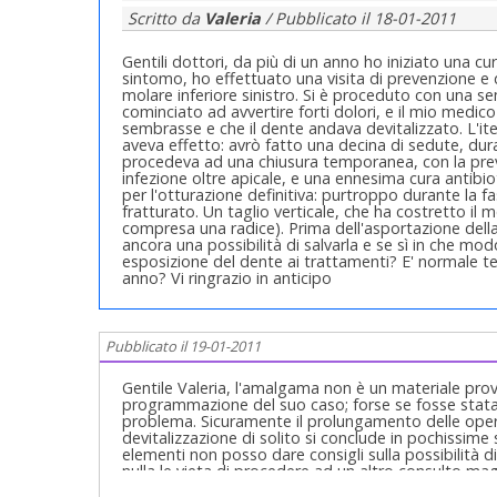
Scritto da
Valeria
/ Pubblicato il
18-01-2011
Gentili dottori, da più di un anno ho iniziato una 
sintomo, ho effettuato una visita di prevenzione 
molare inferiore sinistro. Si è proceduto con una sem
cominciato ad avvertire forti dolori, e il mio medic
sembrasse e che il dente andava devitalizzato. L'it
aveva effetto: avrò fatto una decina di sedute, dura
procedeva ad una chiusura temporanea, con la previ
infezione oltre apicale, e una ennesima cura antibio
per l'otturazione definitiva: purtroppo durante la 
fratturato. Un taglio verticale, che ha costretto il
compresa una radice). Prima dell'asportazione della
ancora una possibilità di salvarla e se sì in che mod
esposizione del dente ai trattamenti? E' normale
anno? Vi ringrazio in anticipo
Pubblicato il 19-01-2011
Gentile Valeria, l'amalgama non è un materiale provv
programmazione del suo caso; forse se fosse stata
problema. Sicuramente il prolungamento delle opera
devitalizzazione di solito si conclude in pochissime
elementi non posso dare consigli sulla possibilità 
nulla le vieta di procedere ad un altro consulto m