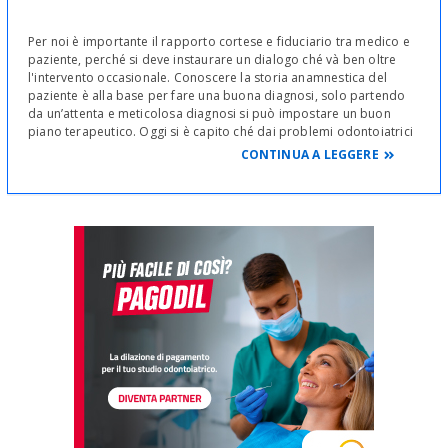
Per noi è importante il rapporto cortese e fiduciario tra medico e
paziente, perché si deve instaurare un dialogo ché và ben oltre
l'intervento occasionale. Conoscere la storia anamnestica del
paziente è alla base per fare una buona diagnosi, solo partendo
da un’attenta e meticolosa diagnosi si può impostare un buon
piano terapeutico. Oggi si è capito ché dai problemi odontoiatrici
dipendono tante altre patologie, concetti questi recepiti nei vari
CONTINUA A LEGGERE
congressi, illustrati da colleghi ricercatori di fama Nazionale ed
Internazionale. Quindi il dialogo, il chiarimento, il confronto,
l'informazione e la formazione dei pazienti ci possono dare tutte
quelle indicazioni atte a rispondere a tutti i quesiti posti in essere.
SICUREZZA IGIENICA E SANITARIA
La sterilizzazione è un processo molto importante per ogni studio
ed assicura tutela agli operatori e a tutti i clienti/pazienti. Ogni
procedura và eseguita con attenzione e scrupolo evitando
comportamenti disattenti che possono ingenerare infezioni
crociate. Bisogna trattare ogni tipo di strumento ritenendolo
sempre e comunque infetto e pericoloso. In questo studio a tal
proposito, le linee guida di procedure di sterilizzazione
avvengono in modo tale da tracciarne la regolarità. Le moderne