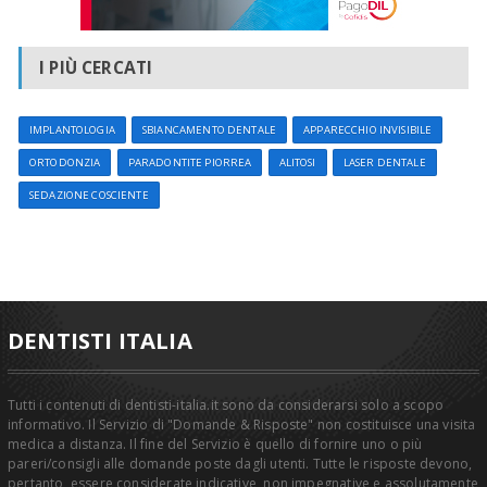
autoclavi (macchine per sterilizzare gli strumenti), assicurano
controlli rigorosi di tutti i parametri della sterilizzazione,
nonostante ciò nel rispetto delle procedure la nostra autoclave
I PIÙ CERCATI
subisce controlli periodici e tutte le risultanze e i documenti ai test
eseguiti vengono mantenuti in archivio.
IMPLANTOLOGIA
SBIANCAMENTO DENTALE
APPARECCHIO INVISIBILE
ORTODONZIA
PARADONTITE PIORREA
ALITOSI
LASER DENTALE
PUNTUALITA'
SEDAZIONE COSCIENTE
Onde evitare inutili attese da parte dei pazienti, le prestazioni
vengono attuate tramite appuntamento. Tra un appuntamento e
l'altro sono inserite quindici minuti di pausa onde permettere alle
assistenti di riassettare, pulire, igienizzare la sala operativa.
DENTISTI ITALIA
Curriculum Dott. Agatino Di Stefano
Tutti i contenuti di dentisti-italia.it sono da considerarsi solo a scopo
informativo. Il Servizio di "Domande & Risposte" non costituisce una visita
Nato a Catania il 12/10/1977, laureatosi "All'Università di Catania"
medica a distanza. Il fine del Servizio è quello di fornire uno o più
in "Odontoiatria e Protesi dentaria, riportando votazione 110-110
pareri/consigli alle domande poste dagli utenti. Tutte le risposte devono,
e lode .
pertanto, essere considerate indicative, non impegnative e assolutamente