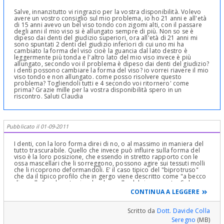
Salve, innanzitutto vi ringrazio per la vostra disponibilità. Volevo
avere un vostro consiglio sul mio problema, io ho 21 anni e all'età
di 15 anni avevo un bel viso tondo con zigomi alti, con il passare
degli anni il mio viso si è allungato sempre di più. Non so se è
dipeso dai denti del giudizio superiori, ora all'età di 21 anni mi
sono spuntati 2 denti del giudizio inferiori di cui uno mi ha
cambiato la forma del viso cioè la guancia dal lato destro è
leggermente più tonda e l'altro lato del mio viso invece è più
allungato, secondo voi il problema è dipeso dai denti del giudizio?
i denti possono cambiare la forma del viso? io vorrei riavere il mio
viso tondo e non allungato. come posso risolvere questo
problema? Togliendoli tutti e 4 secondo voi ritornero' come
prima? Grazie mille per la vostra disponibilità spero in un
riscontro. Saluti Claudia
Pubblicato il 01-09-2011
I denti, con la loro forma direi di no, o al massimo in maniera del
tutto trascurabile. Quello che invece può influire sulla forma del
viso è la loro posizione, che essendo in stretto rapporto con le
ossa mascellari che li sorreggono, possono agire sui tessuti molli
che li ricoprono deformandoli. E' il caso tipico del "biprotruso"
che da il tipico profilo che in gergo viene descritto come "a becco
di uccello" o al contrario, che da quello del viso scavato. Se ho
intuito però il senso della sua domanda, la mia risposta non la
CONTINUA A LEGGERE
tragga in inganno. Agire ortodonticamente per tentare di
modificare il suo viso, non è sempre possibile, e quando è
possibile ho sentito di persone che guardandosi allo specchio...
Scritto da
Dott. Davide Colla
non si riconoscevano più, e non è stato isolato il caso di persone
Seregno
(MB)
che alla fine di trattamenti lunghi ed estenuanti e costosi