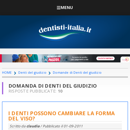
MENU
HOME
Denti del giudizio
Domande di Denti del giudizio
DOMANDA DI DENTI DEL GIUDIZIO
RISPOSTE PUBBLICATE:
10
I DENTI POSSONO CAMBIARE LA FORMA
DEL VISO?
Scritto da
claudia
/ Pubblicato il
01-09-2011