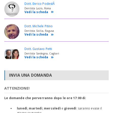
Dott. Enrico PodestÃ
Dentista Lazio, Roma
Vedi la scheda
Dott. Michele Pitino
Dentista Sicilia, Ragusa
Vedi la scheda
Dott. Gustavo Petti
Dentista Sardegna, Cagliari
Vedi la scheda
INVIA UNA DOMANDA
ATTENZIONE!
Le domande che perverranno dopo le ore 17:00 di
:
lunedì
,
martedì
,
mercoledì
e
giovedì
: saranno evase il
giorno seguente;