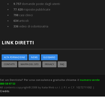
9.757
domande poste dagli utenti
77.620
risposte pubblicate
798
casi clinici
634
articoli
336
video di odontoiatria
LINK DIRETTI
ALTA FORMAZIONE
NEWS
GLOSSARIO
CONTATTI
MAPPA DEL SITO
PRIVACY
FAQ
Sei un Dentista? Per una consulenza gratuita chiama il
numero verde
800 58 97 53
All contents copyright© 2008 by Italia Web s.r.l. | P.I. e C.F. 10272711002 |
Credits