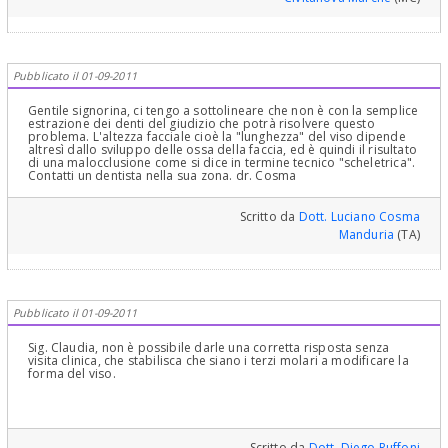
l’estetica bianca (dovuta ai denti). Se la proporzione tra queste due
componenti viene meno e si ha il prevalere, rispettivamente,
dell’una (Gummy smile, ossia Sorriso Gengivale), come nelle
ipertrofie gengivali o dell’altra (White smile, ossia sorriso bianco)
per eccesso della componente dentale come avviene per esempio
nelle recessioni gengivali e nella Parodontiti. con riassorbimento
Pubblicato il 01-09-2011
osseo con grave componente orizzontale.Legga cliccando sul mio
nome tra le pubblicazioni l'articolo "La chirurgia parodontale
Gentile signorina, ci tengo a sottolineare che non è con la semplice
estetica Introduzione Divulgativa alla Chirurgia Estetica
estrazione dei denti del giudizio che potrà risolvere questo
Parodontale" vi troverà tutto ciò che occorre sapere per
problema. L'altezza facciale cioè la "lunghezza" del viso dipende
comprendere il problema e la sua terapia. Cordialmente Gustavo
altresì dallo sviluppo delle ossa della faccia, ed è quindi il risultato
Petti, Parodontologia, Implantologia, Gnatologia e Riabilitazione
di una malocclusione come si dice in termine tecnico "scheletrica".
Orale Completa in Casi Clinici Complessi ed Ortodonzia e
Contatti un dentista nella sua zona. dr. Cosma
Pedodonzia la figlia Claudia Petti, in Cagliari.
Scritto da
Dott. Luciano Cosma
Manduria
(TA)
Pubblicato il 01-09-2011
Sig. Claudia, non è possibile darle una corretta risposta senza
visita clinica, che stabilisca che siano i terzi molari a modificare la
forma del viso.
Scritto da
Dott. Diego Ruffoni