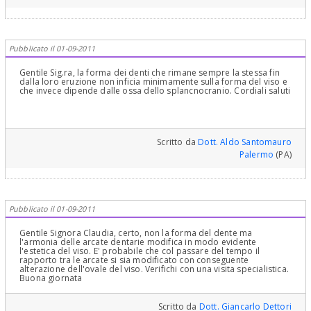
chiedevano se non fosse possibile rimettere le cose come erano
prima. Ottenendo risposte negative. Cordiali saluti.
Pubblicato il 01-09-2011
Gentile Sig.ra, la forma dei denti che rimane sempre la stessa fin
dalla loro eruzione non inficia minimamente sulla forma del viso e
che invece dipende dalle ossa dello splancnocranio. Cordiali saluti
Scritto da
Dott. Aldo Santomauro
Palermo
(PA)
Pubblicato il 01-09-2011
Gentile Signora Claudia, certo, non la forma del dente ma
l'armonia delle arcate dentarie modifica in modo evidente
l'estetica del viso. E' probabile che col passare del tempo il
rapporto tra le arcate si sia modificato con conseguente
alterazione dell'ovale del viso. Verifichi con una visita specialistica.
Buona giornata
Scritto da
Dott. Giancarlo Dettori