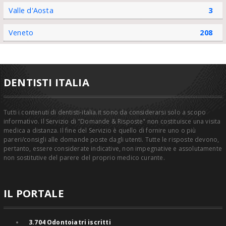
Valle d'Aosta
3
Veneto
208
DENTISTI ITALIA
Tutti i contenuti di dentisti-italia.it sono da considerarsi solo a scopo
informativo. Il Servizio di "Domande & Risposte" non costituisce una visita
medica a distanza. Il fine del Servizio è quello di fornire uno o più
pareri/consigli alle domande poste dagli utenti. Tutte le risposte devono,
pertanto, essere considerate indicative, non impegnative e assolutamente
non sostitutive del parere del proprio medico curante.
IL PORTALE
3.704
Odontoiatri iscritti