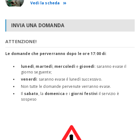
Vedi la scheda
INVIA UNA DOMANDA
ATTENZIONE!
Le domande che perverranno dopo le ore 17:00 di
:
lunedì
,
martedì
,
mercoledì
e
giovedì
: saranno evase il
giorno seguente;
venerdì
: saranno evase il lunedì successivo.
Non tutte le domande pervenute verranno evase.
Il
sabato
, la
domenica
e i
giorni festivi
il servizio è
sospeso