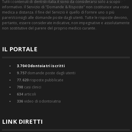
Tutti i contenuti di dentisti-italia.it sono da considerarsi solo a scopo
informativo. Il Servizio di "Domande & Risposte" non costituisce una visita
medica a distanza. Il fine del Servizio è quello di fornire uno o più
pareri/consigli alle domande poste dagli utenti. Tutte le risposte devono,
pertanto, essere considerate indicative, non impegnative e assolutamente
non sostitutive del parere del proprio medico curante.
IL PORTALE
3.704
Odontoiatri iscritti
9.757
domande poste dagli utenti
77.620
risposte pubblicate
798
casi clinici
634
articoli
336
video di odontoiatria
LINK DIRETTI