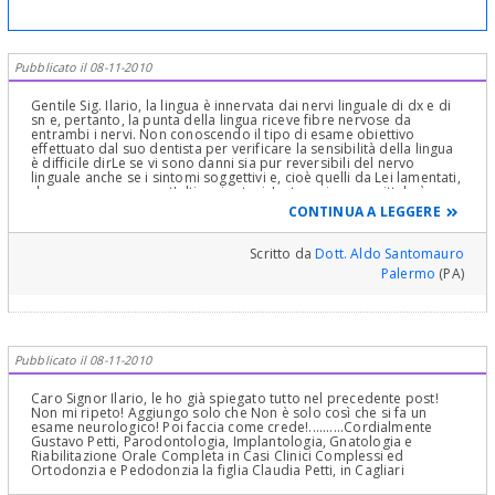
Pubblicato il 08-11-2010
Gentile Sig. Ilario, la lingua è innervata dai nervi linguale di dx e di
sn e, pertanto, la punta della lingua riceve fibre nervose da
entrambi i nervi. Non conoscendo il tipo di esame obiettivo
effettuato dal suo dentista per verificare la sensibilità della lingua
è difficile dirLe se vi sono danni sia pur reversibili del nervo
linguale anche se i sintomi soggettivi e, cioè quelli da Lei lamentati,
depongono per quest'ultima ipotesi. La terapia prescrittale è
comunque valida ma, pur tuttavia, è bene seguire nel corso delle
CONTINUA A LEGGERE
prossime settimane l'evoluzione della situazione. Cordiali saluti
Scritto da
Dott. Aldo Santomauro
Palermo
(PA)
Pubblicato il 08-11-2010
Caro Signor Ilario, le ho già spiegato tutto nel precedente post!
Non mi ripeto! Aggiungo solo che Non è solo così che si fa un
esame neurologico! Poi faccia come crede!..........Cordialmente
Gustavo Petti, Parodontologia, Implantologia, Gnatologia e
Riabilitazione Orale Completa in Casi Clinici Complessi ed
Ortodonzia e Pedodonzia la figlia Claudia Petti, in Cagliari