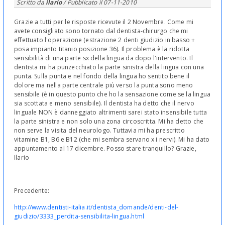
Scritto da
ilario
/ Pubblicato il
07-11-2010
Grazie a tutti per le risposte ricevute il 2 Novembre. Come mi
avete consigliato sono tornato dal dentista-chirurgo che mi
effettuato l'operazione (estrazione 2 denti giudizio in basso +
posa impianto titanio posizione 36). Il problema è la ridotta
sensibilità di una parte sx della lingua da dopo l'intervento. Il
dentista mi ha punzecchiato la parte sinistra della lingua con una
punta. Sulla punta e nel fondo della lingua ho sentito bene il
dolore ma nella parte centrale più verso la punta sono meno
sensibile (è in questo punto che ho la sensazione come se la lingua
sia scottata e meno sensibile). Il dentista ha detto che il nervo
linguale NON è danneggiato altrimenti sarei stato insensibile tutta
la parte sinistra e non solo una zona circoscritta. Mi ha detto che
non serve la visita del neurologo. Tuttavia mi ha prescritto
vitamine B1, B6 e B12 (che mi sembra servano x i nervi). Mi ha dato
appuntamento al 17 dicembre. Posso stare tranquillo? Grazie,
Ilario
Precedente:
http://www.dentisti-italia.it/dentista_domande/denti-del-
giudizio/3333_perdita-sensibilita-lingua.html