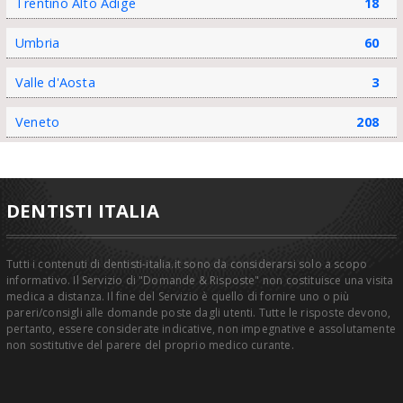
Trentino Alto Adige
18
Umbria
60
Valle d'Aosta
3
Veneto
208
DENTISTI ITALIA
Tutti i contenuti di dentisti-italia.it sono da considerarsi solo a scopo
informativo. Il Servizio di "Domande & Risposte" non costituisce una visita
medica a distanza. Il fine del Servizio è quello di fornire uno o più
pareri/consigli alle domande poste dagli utenti. Tutte le risposte devono,
pertanto, essere considerate indicative, non impegnative e assolutamente
non sostitutive del parere del proprio medico curante.