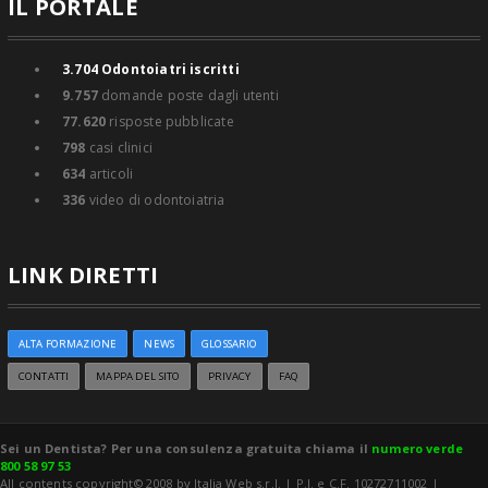
IL PORTALE
3.704
Odontoiatri iscritti
9.757
domande poste dagli utenti
77.620
risposte pubblicate
798
casi clinici
634
articoli
336
video di odontoiatria
LINK DIRETTI
ALTA FORMAZIONE
NEWS
GLOSSARIO
CONTATTI
MAPPA DEL SITO
PRIVACY
FAQ
Sei un Dentista? Per una consulenza gratuita chiama il
numero verde
800 58 97 53
All contents copyright© 2008 by Italia Web s.r.l. | P.I. e C.F. 10272711002 |