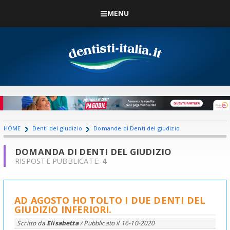
MENU
HOME
Denti del giudizio
Domande di Denti del giudizio
DOMANDA DI DENTI DEL GIUDIZIO
RISPOSTE PUBBLICATE:
4
AD AGOSTO HO TOLTO I DUE DENTI DEL
GIUDIZIO INFERIORI.
Scritto da
Elisabetta
/ Pubblicato il
16-10-2020