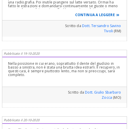
una radiografia. Poi inutile piangere sul latte versato. Ormai ha
fatto le estrazioni e domandarsi continuamente se giuste o meno
non risolve assolutamente nulla. Un mese è assolutamente poco
tempo per pensare che le cose si sistemino. Perché si abbia una
CONTINUA A LEGGERE
certa formazione di tessuto osseo che riempia parzialmente il
vuoto lasciato ci vuole molto tempo. Abbia un po' di pazienza e
vedrà che tutto si sistema. Non stia in ansia. per quanto riguarda i
Scritto da
Dott. Tersandro Savino
superiori è ovvio che senza gli antagonisti i denti erompono,
Tivoli
(RM)
(infatti già si vede una parziale eruzione) e forse sarà necessario
estrarli ma passerà molto tempo. Le consiglio comunque di porre
le sue domande al suo dentista di fiducia che sicuramente sarà
felice di rassicurarla. Cordialmente
Pubblicato il 19-10-2020
Nella posizione in cui erano, soprattutto il dente del giudizio in
basso a sinistra, non è stata una brutta idea estrarli. Il recupero, in
questi casi, è sempre piuttosto lento, ma non si preoccupi, sarà
completo.
Scritto da
Dott. Giulio Sbarbaro
Zocca
(MO)
Pubblicato il 20-10-2020