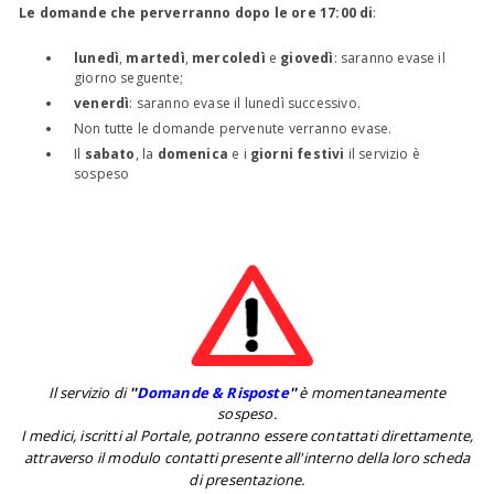
Le domande che perverranno dopo le ore 17:00 di
:
lunedì
,
martedì
,
mercoledì
e
giovedì
: saranno evase il
giorno seguente;
venerdì
: saranno evase il lunedì successivo.
Non tutte le domande pervenute verranno evase.
Il
sabato
, la
domenica
e i
giorni festivi
il servizio è
sospeso
Il servizio di
''
Domande & Risposte
''
è momentaneamente
sospeso.
I medici, iscritti al Portale, potranno essere contattati direttamente,
attraverso il modulo contatti presente all'interno della loro scheda
di presentazione.