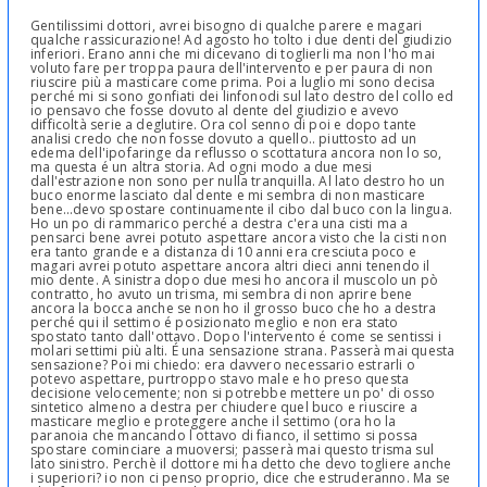
Gentilissimi dottori, avrei bisogno di qualche parere e magari
qualche rassicurazione! Ad agosto ho tolto i due denti del giudizio
inferiori. Erano anni che mi dicevano di toglierli ma non l'ho mai
voluto fare per troppa paura dell'intervento e per paura di non
riuscire più a masticare come prima. Poi a luglio mi sono decisa
perché mi si sono gonfiati dei linfonodi sul lato destro del collo ed
io pensavo che fosse dovuto al dente del giudizio e avevo
difficoltà serie a deglutire. Ora col senno di poi e dopo tante
analisi credo che non fosse dovuto a quello.. piuttosto ad un
edema dell'ipofaringe da reflusso o scottatura ancora non lo so,
ma questa é un altra storia. Ad ogni modo a due mesi
dall'estrazione non sono per nulla tranquilla. Al lato destro ho un
buco enorme lasciato dal dente e mi sembra di non masticare
bene...devo spostare continuamente il cibo dal buco con la lingua.
Ho un po di rammarico perché a destra c'era una cisti ma a
pensarci bene avrei potuto aspettare ancora visto che la cisti non
era tanto grande e a distanza di 10 anni era cresciuta poco e
magari avrei potuto aspettare ancora altri dieci anni tenendo il
mio dente. A sinistra dopo due mesi ho ancora il muscolo un pò
contratto, ho avuto un trisma, mi sembra di non aprire bene
ancora la bocca anche se non ho il grosso buco che ho a destra
perché qui il settimo é posizionato meglio e non era stato
spostato tanto dall'ottavo. Dopo l'intervento é come se sentissi i
molari settimi più alti. É una sensazione strana. Passerà mai questa
sensazione? Poi mi chiedo: era davvero necessario estrarli o
potevo aspettare, purtroppo stavo male e ho preso questa
decisione velocemente; non si potrebbe mettere un po' di osso
sintetico almeno a destra per chiudere quel buco e riuscire a
masticare meglio e proteggere anche il settimo (ora ho la
paranoia che mancando l ottavo di fianco, il settimo si possa
spostare cominciare a muoversi; passerà mai questo trisma sul
lato sinistro. Perchè il dottore mi ha detto che devo togliere anche
i superiori? io non ci penso proprio, dice che estruderanno. Ma se