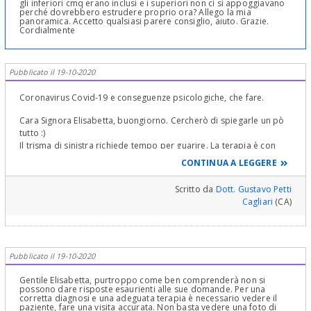
gli inferiori cmq erano inclusi e i superiori non ci si appoggiavano
perché dovrebbero estrudere proprio ora? Allego la mia
panoramica. Accetto qualsiasi parere consiglio, aiuto. Grazie.
Cordialmente
Pubblicato il 19-10-2020
Coronavirus Covid-19 e conseguenze psicologiche, che fare.
Cara Signora Elisabetta, buongiorno. Cercherò di spiegarle un pò
tutto :)
Il trisma di sinistra richiede tempo per guarire. La terapia è con
miorilassanti ed altro che deve prescriverle il Medico Dentista. I
CONTINUA A LEGGERE
secondi molari non si spostano verso il "dietro"! I denti si
spostano sempre verso il "davanti"! Quindi stia tranquilla! I molari
Scritto da
Dott. Gustavo Petti
superiori si dovrebbero estrarre per evitare l'estrusione che
Cagliari
(CA)
interferirebbe con le disclusione gnatologiche e la posizione di
Relazione centrica ( si faccia spiegare tutto dal suo Dentista) Però
se non li volesse estrarre, si potrebbe fare se venissero bloccati ai
secondi molari fino anche ai primi con una legatura parodontale
Pubblicato il 19-10-2020
nascosta che però non tutti sanno fare! Come vede le soluzioni ci
sono! I "buchi" impiegano mesi a guarire ma sul fondo c'è gengiva!
Gentile Elisabetta, purtroppo come ben comprenderà non si
Stia tranquilla e Cari Saluti
possono dare risposte esaurienti alle sue domande. Per una
corretta diagnosi e una adeguata terapia è necessario vedere il
paziente, fare una visita accurata. Non basta vedere una foto di