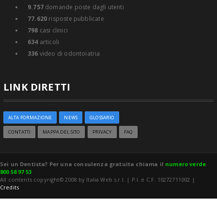
9.757
domande poste dagli utenti
77.620
risposte pubblicate
798
casi clinici
634
articoli
336
video di odontoiatria
LINK DIRETTI
ALTA FORMAZIONE
NEWS
GLOSSARIO
CONTATTI
MAPPA DEL SITO
PRIVACY
FAQ
Sei un Dentista? Per una consulenza gratuita chiama il
numero verde
800 58 97 53
All contents copyright© 2008 by Italia Web s.r.l. | P.I. e C.F. 10272711002 |
Credits