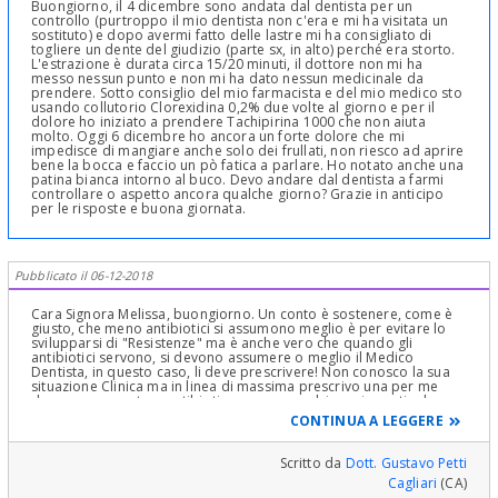
Buongiorno, il 4 dicembre sono andata dal dentista per un
controllo (purtroppo il mio dentista non c'era e mi ha visitata un
sostituto) e dopo avermi fatto delle lastre mi ha consigliato di
togliere un dente del giudizio (parte sx, in alto) perché era storto.
L'estrazione è durata circa 15/20 minuti, il dottore non mi ha
messo nessun punto e non mi ha dato nessun medicinale da
prendere. Sotto consiglio del mio farmacista e del mio medico sto
usando collutorio Clorexidina 0,2% due volte al giorno e per il
dolore ho iniziato a prendere Tachipirina 1000 che non aiuta
molto. Oggi 6 dicembre ho ancora un forte dolore che mi
impedisce di mangiare anche solo dei frullati, non riesco ad aprire
bene la bocca e faccio un pò fatica a parlare. Ho notato anche una
patina bianca intorno al buco. Devo andare dal dentista a farmi
controllare o aspetto ancora qualche giorno? Grazie in anticipo
per le risposte e buona giornata.
Pubblicato il 06-12-2018
Cara Signora Melissa, buongiorno. Un conto è sostenere, come è
giusto, che meno antibiotici si assumono meglio è per evitare lo
svilupparsi di "Resistenze" ma è anche vero che quando gli
antibiotici servono, si devono assumere o meglio il Medico
Dentista, in questo caso, li deve prescrivere! Non conosco la sua
situazione Clinica ma in linea di massima prescrivo una per me
doverosa copertura antibiotica per una avulsione, in particolare
del dente del giudizio dove esistono complicazioni infettive
CONTINUA A LEGGERE
"seccanti" come il Trisma (contrattura dei muscoli masseteri non
infrequente in questo tipo di avulsioni o alveoliti in particolare
secche etc e è mia abitudine per lo stesso motivo suturare la ferita
Scritto da
Dott. Gustavo Petti
dopo averla disinfettata e trattata anche con spugne di fibrina per
Cagliari
(CA)
favorire il sanguinamento provocato con cruentazione della ferita