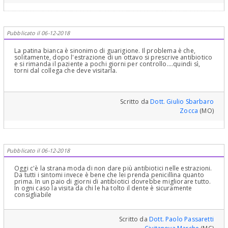
stessa se non ci fosse ed in particolare dell'osso! Poi ognuno fa
come meglio crede! Ma la mia esperienza che è tanta mi
suggerisce di comportarmi così, sempre in linea di massima! Cari
saluti! Il dolore può essere normale o dovuto alla mancanza di
quanto detto.
Pubblicato il 06-12-2018
La patina bianca è sinonimo di guarigione. Il problema è che,
solitamente, dopo l'estrazione di un ottavo si prescrive antibiotico
e si rimanda il paziente a pochi giorni per controllo....quindi sì,
torni dal collega che deve visitarla.
Scritto da
Dott. Giulio Sbarbaro
Zocca
(MO)
Pubblicato il 06-12-2018
Oggi c'è la strana moda di non dare più antibiotici nelle estrazioni.
Da tutti i sintomi invece è bene che lei prenda penicillina quanto
prima. In un paio di giorni di antibiotici dovrebbe migliorare tutto.
In ogni caso la visita da chi le ha tolto il dente è sicuramente
consigliabile
Scritto da
Dott. Paolo Passaretti