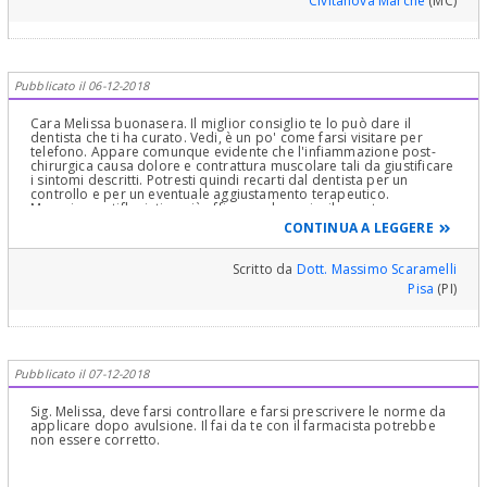
Civitanova Marche
(MC)
Pubblicato il 06-12-2018
Cara Melissa buonasera. Il miglior consiglio te lo può dare il
dentista che ti ha curato. Vedi, è un po' come farsi visitare per
telefono. Appare comunque evidente che l'infiammazione post-
chirurgica causa dolore e contrattura muscolare tali da giustificare
i sintomi descritti. Potresti quindi recarti dal dentista per un
controllo e per un eventuale aggiustamento terapeutico.
Magari un antiflogistico più efficace ed un miorilassante
potrebbero aiutarti.
CONTINUA A LEGGERE
Però tieni conto che siamo ancora in fase di organizzazione del
coagulo, cioè precoce, e che un parere de visu è meglio di mille
parole date a distanza.
Scritto da
Dott. Massimo Scaramelli
Coraggio e vai a farti vedere, e dí al tuo dentista i dubbi che ci
Pisa
(PI)
scrivi. Vedrai che avrai le risposte che cerchi. Un caro saluto.
Pubblicato il 07-12-2018
Sig. Melissa, deve farsi controllare e farsi prescrivere le norme da
applicare dopo avulsione. Il fai da te con il farmacista potrebbe
non essere corretto.