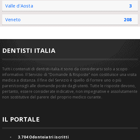
Valle d'Aosta
3
Veneto
208
DENTISTI ITALIA
Tutti i contenuti di dentisti-italia.it sono da considerarsi solo a scopo
informativo. Il Servizio di "Domande & Risposte" non costituisce una visita
medica a distanza. Il fine del Servizio è quello di fornire uno o più
pareri/consigli alle domande poste dagli utenti. Tutte le risposte devono,
pertanto, essere considerate indicative, non impegnative e assolutamente
non sostitutive del parere del proprio medico curante.
IL PORTALE
3.704
Odontoiatri iscritti