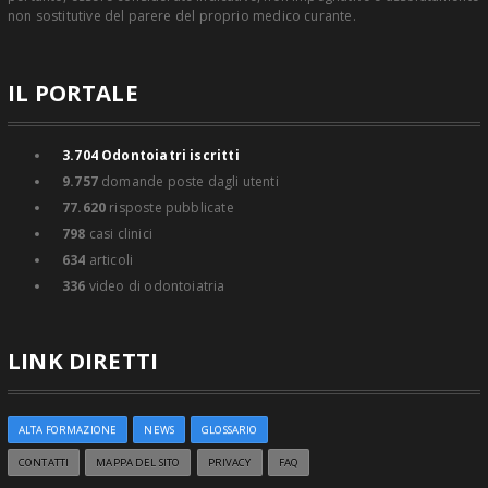
non sostitutive del parere del proprio medico curante.
IL PORTALE
3.704
Odontoiatri iscritti
9.757
domande poste dagli utenti
77.620
risposte pubblicate
798
casi clinici
634
articoli
336
video di odontoiatria
LINK DIRETTI
ALTA FORMAZIONE
NEWS
GLOSSARIO
CONTATTI
MAPPA DEL SITO
PRIVACY
FAQ