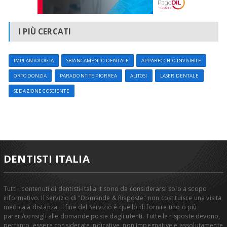
I PIÙ CERCATI
IMPLANTOLOGIA
SBIANCAMENTO DENTALE
APPARECCHIO INVISIBILE
ORTODONZIA
PARADONTITE PIORREA
ALITOSI
LASER DENTALE
SEDAZIONE COSCIENTE
DENTISTI ITALIA
Tutti i contenuti di dentisti-italia.it sono da considerarsi solo a scopo
informativo. Il Servizio di "Domande & Risposte" non costituisce una visita
medica a distanza. Il fine del Servizio è quello di fornire uno o più
pareri/consigli alle domande poste dagli utenti. Tutte le risposte devono,
pertanto, essere considerate indicative, non impegnative e assolutamente