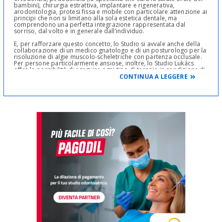
bambini), chirurgia estrattiva, implantare e rigenerativa,
arodontologia, protesi fissa e mobile con particolare attenzione ai
principi che non si limitano alla sola estetica dentale, ma
comprendono una perfetta integrazione rappresentata dal
sorriso, dal volto e in generale dall’individuo.
E, per rafforzare questo concetto, lo Studio si avvale anche della
collaborazione di un medico gnatologo e di un posturologo per la
risoluzione di algie muscolo-scheletriche con partenza occlusale.
Per persone particolarmente ansiose, inoltre, lo Studio Lukács
offre la possibilità di eseguire ogni tipo di terapia in condizione di
massimo relax grazie al protossido di azoto.
CONTINUA A LEGGERE
Tutto questo, sempre nell’assoluto rispetto e comfort per il
paziente: puntualità, gentilezza e in ottemperanza ai protocolli di
sterilizzazione.
Lungo gli ottantadue anni di attività, lo Studio specialistico di
odontoiatria e stomatologia Lukács è stato sempre simbolo di una
tradizione di grandissima affidabilità e di una continua ricerca
delle tecniche e delle attrezzature all’avanguardia, acquisita
attraverso aggiornamenti continui a livello nazionale e
internazionale.