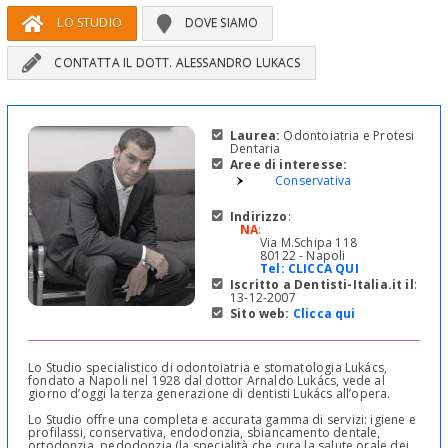
LO STUDIO
DOVE SIAMO
CONTATTA IL DOTT. ALESSANDRO LUKACS
Laurea:
Odontoiatria e Protesi
Dentaria
Aree di interesse:
Conservativa
Indirizzo
:
NA
:
Via M.Schipa 118
80122 - Napoli
Tel:
CLICCA QUI
Iscritto a Dentisti-Italia.it il
:
13-12-2007
Sito web:
Clicca qui
Lo Studio specialistico di odontoiatria e stomatologia Lukács,
fondato a Napoli nel 1928 dal dottor Arnaldo Lukács, vede al
giorno d’oggi la terza generazione di dentisti Lukács all’opera.
Lo Studio offre una completa e accurata gamma di servizi: igiene e
profilassi, conservativa, endodonzia, sbiancamento dentale,
ortodonzia, pedodonzia (la specialità che cura la salute orale dei