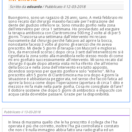
Scritto da
edoardo
/ Pubblicato il
12-03-2018
Buongiorno, sono un ragazzo di 26 anni, sano. A metà febbraio mi
sono recato dal chirurgo maxxilo-facciale per l'estrazione del
dente del giudizio inferiore sx. Sono rimasto gonfio nella zona
dell'intervento per circa 1 settimana. Ho provveduto ad eseguire
la terapia antibiotica con Claritromicina 500 mg 2 volte al di per 5
giorni. Trascorsa una settimana dall'intervento mi recavo
nuovamente dal chirurgo perché faticavo ad aprire la bocca,
nonostante facessi 3 volte al giorno gli esercizi che mi aveva
prescritto. Mi diede 5 giorni di terapia con Muscoril e migliorai.
Ora, da mercoledì scorso ( dopo circa 3 sett dall'intervento) mi si è
rigonfiata la zona sotto alla mandibola nello stesso modo di come
mi ero gonfiato successivamente all'intervento. Mi sono recato dal
chirurgo il quale dopo attenta visita mi ha riferito che all'interno
della bocca e nella zona dell'intervento era tutto apposto,
dicendosi sorpreso per questo gonfiore solo "esterno". Mi ha
prescritto altri 5 giorni di Claritromicina ma ora dopo 4 giorni la
situazione è abbastanza peggiorata, nel senso che faccio fatica ad
aprire la bocca come dopo l'operazione (apertura di circa 1 dito e
mezzo) e mi fa male nella parte gonfia. Cosa mi consigliate di fare?
Il dottore sostiene che dopo 5 giorni di antibiotico e impacchi con
acqua calda dovrebbe passare. Grazie per la disponibilità.
Pubblicato il 13-03-2018
In linea di massima quello che le ha prescritto il collega che l'ha
operata è più che corretto, inoltre l'ha già controllata e constato
che non c'è nulla immagino abbia fatto una radiografia ed un