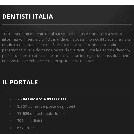
DENTISTI ITALIA
Tutti i contenuti di dentisti-italia.it sono da considerarsi solo a scopo
informativo. Il Servizio di "Domande & Risposte" non costituisce una visita
medica a distanza. Il fine del Servizio è quello di fornire uno o più
pareri/consigli alle domande poste dagli utenti. Tutte le risposte devono,
pertanto, essere considerate indicative, non impegnative e assolutamente
non sostitutive del parere del proprio medico curante.
IL PORTALE
3.704
Odontoiatri iscritti
9.757
domande poste dagli utenti
77.620
risposte pubblicate
798
casi clinici
634
articoli