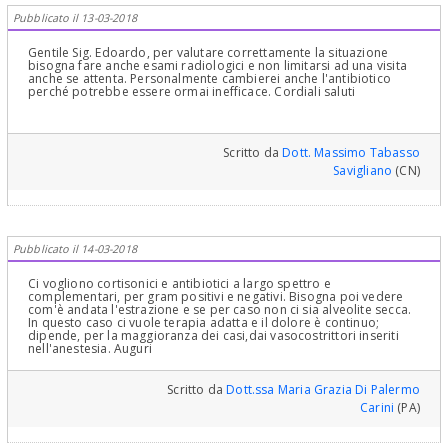
del pavimento della bocca, constatando se ci fosse un senso di
Pubblicato il 13-03-2018
soffocamento e l'abbia informata, quindi stia tranquillo, continui la
terapia (aumenterei gli antibiotici sostituendoli anche con più
potenti ma solo con Diagnosi, prognosi e Prescizione terapeutica
Gentile Sig. Edoardo, per valutare correttamente la situazione
del suo Chirurgo) e si confidi con Lui!I tempi di guarigione dal
bisogna fare anche esami radiologici e non limitarsi ad una visita
Trisma sono molto lunghi ma avvvengono sempre! I tempi della
anche se attenta. Personalmente cambierei anche l'antibiotico
guarigione dell'infiammazione e dell'ascesso che sembra stia
perché potrebbe essere ormai inefficace. Cordiali saluti
tentando di evolvere in Flemmone sono invece abbastanza brevi
con terapia appropriata e ad alte dosi e lunga! Sono solo consigli!
Lei ha chiesto ed io ho il dovere di rispondere al meglio! Detto
questo. Il Suo Chirurgo Maxillo Facciale la deve seguire
attentamente e costantemente e sta agendo molto bene! :)
Scritto da
Dott. Massimo Tabasso
Tranquillo!!!Cari Saluti
Savigliano
(CN)
Pubblicato il 14-03-2018
Ci vogliono cortisonici e antibiotici a largo spettro e
complementari, per gram positivi e negativi. Bisogna poi vedere
com'è andata l'estrazione e se per caso non ci sia alveolite secca.
In questo caso ci vuole terapia adatta e il dolore è continuo;
dipende, per la maggioranza dei casi,dai vasocostrittori inseriti
nell'anestesia. Auguri
Scritto da
Dott.ssa Maria Grazia Di Palermo
Carini
(PA)