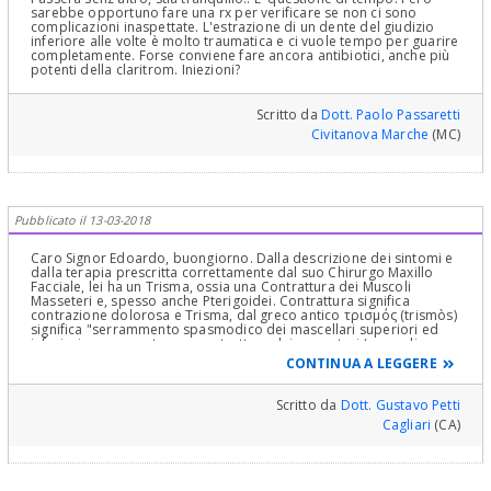
sarebbe opportuno fare una rx per verificare se non ci sono
complicazioni inaspettate. L'estrazione di un dente del giudizio
inferiore alle volte è molto traumatica e ci vuole tempo per guarire
completamente. Forse conviene fare ancora antibiotici, anche più
potenti della claritrom. Iniezioni?
Scritto da
Dott. Paolo Passaretti
Civitanova Marche
(MC)
Pubblicato il 13-03-2018
Caro Signor Edoardo, buongiorno. Dalla descrizione dei sintomi e
dalla terapia prescritta correttamente dal suo Chirurgo Maxillo
Facciale, lei ha un Trisma, ossia una Contrattura dei Muscoli
Masseteri e, spesso anche Pterigoidei. Contrattura significa
contrazione dolorosa e Trisma, dal greco antico τρισμός (trismòs)
significa "serrammento spasmodico dei mascellari superiori ed
inferiori per appunto una contrattura dei masseteri (muscoli
masticatori) per cui non si può aprire la bocca ed è molto
CONTINUA A LEGGERE
doloroso. Il Muscoril serve proprio per decontrarre i muscoli
suddetti e gli antibiotici per combattere l'infiammazione. Per il
gonfiore, il Suo Chirurgo lo ha certamente valutato ed avrà escluso
Scritto da
Dott. Gustavo Petti
la possibilità di un "Flemmone" che è un ascesso il cui pus prende
Cagliari
(CA)
la via delle guaine muscolari facendosi strada all'esterno ed è
pericoloso, nell'arcata inferiore, per Angina di Ludwig fino
all'Edema della Glottide pericolosa per una insufficienza
Respiratiria Acuta! Mi sembra ovvio che il Suo Chirurgo abbia
valutato tutto questo, valutando anche la mobilità della lingua e