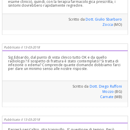
esame clinico), quindi, con la terapia farmacologica prescritta, i
sintomi dovrebbero rapidamente regredire.
Scritto da
Dott. Giulio Sbarbaro
Zocca
(MO)
Pubblicato il 13-03-2018
Sig.Edoardo, dal punto di vista clinico tutto OK e da quello
radiologo? Il sospetto di frattura è stato contemplato? Si tratta di
infezione o edema? Comprende quante domande dobbiamo farci
per dare un minimo senso alle nostre risposte.
Scritto da
Dott. Diego Ruffoni
Mozzo
(BG)
Carnate
(MB)
Pubblicato il 13-03-2018
Passerà senz'altro, stia tranquillo.. E' questione di tempo. Però