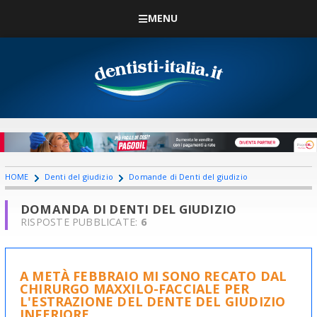
MENU
HOME
Denti del giudizio
Domande di Denti del giudizio
DOMANDA DI DENTI DEL GIUDIZIO
RISPOSTE PUBBLICATE:
6
A METÀ FEBBRAIO MI SONO RECATO DAL
CHIRURGO MAXXILO-FACCIALE PER
L'ESTRAZIONE DEL DENTE DEL GIUDIZIO
INFERIORE