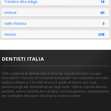
Trentino Alto Adige
18
Umbria
60
Valle d'Aosta
3
Veneto
208
DENTISTI ITALIA
Tutti i contenuti di dentisti-italia.it sono da considerarsi solo a scopo
informativo. Il Servizio di "Domande & Risposte" non costituisce una visita
medica a distanza. Il fine del Servizio è quello di fornire uno o più
pareri/consigli alle domande poste dagli utenti. Tutte le risposte devono,
pertanto, essere considerate indicative, non impegnative e assolutamente
non sostitutive del parere del proprio medico curante.