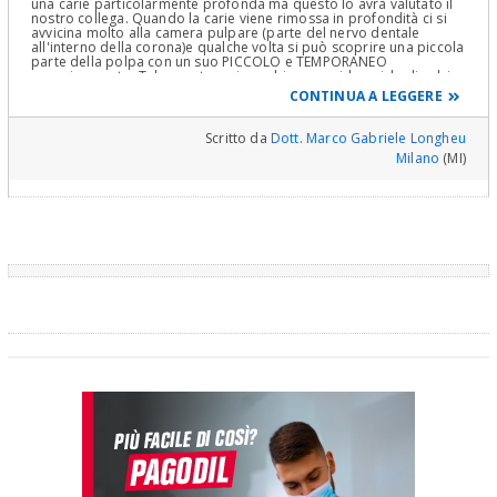
una carie particolarmente profonda ma questo lo avrà valutato il
nostro collega. Quando la carie viene rimossa in profondità ci si
avvicina molto alla camera pulpare (parte del nervo dentale
all'interno della corona)e qualche volta si può scoprire una piccola
parte della polpa con un suo PICCOLO e TEMPORANEO
sanguinamento. Tale apertura viene chiusa con idrossido di calcio
e poi ultimata l'otturazione. Sarebbe sempre opportuno eseguire
CONTINUA A LEGGERE
queste operazioni sotto diga di gomma per avere un campo
controllato dalla contaminazione salivare ed aumentare la
percentuale di successo evitando l'infezione della piccola
Scritto da
Dott. Marco Gabriele Longheu
scopertura. Rimane da valutare nel tempo la sintomatologia del
Milano
(MI)
dente e l'eventuale perdita di sensibilitò al freddo, segno di
degenerazione del nervo. Continui a seguire le indicazioni del suo
dentista e a tenere controllato periodicamente il dente. Cordiali
saluti