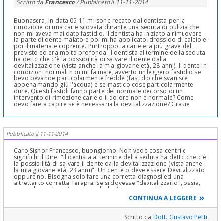
Scritto da
Francesco
/ Pubblicato il
11-11-2014
Buonasera, in data 05-11 mi sono recato dal dentista per la
rimozione di una carie scovata durante una seduta di pulizia che
non mi aveva mai dato fastidio. Il dentista ha iniziato a rimuovere
la parte di dente malato e poi mi ha applicato idrossido di calcio e
poi il materiale coprente. Purtroppo la carie era più grave del
previsto ed era molto profonda. Il dentista al termine della seduta
ha detto che c'è la possibilità di salvare il dente dalla
devitalizzazione (vista anche la mia giovane età, 28 anni). Il dente in
condizioni normali non mi fa male, avverto un leggero fastidio se
bevo bevande particolarmente fredde (fastidio che svanisce
appena mando giù l'acqua) e se mastico cose particolarmente
dure. Questi fastidi fanno parte del normale decorso di un
intervento di rimozione carie o il dolore non è normale? Come
devo fare a capire se è necessaria la devitalizzazione? Grazie
Pubblicato il 11-11-2014
Caro Signor Francesco, buongiorno. Non vedo cosa centri e
significhi il Dire: "Il dentista al termine della seduta ha detto che c'è
la possibilità di salvare il dente dalla devitalizzazione (vista anche
la mia giovane età, 28 anni)". Un dente o deve essere Devitalizzato
oppure no. Bisogna solo fare una corretta diagnosi ed una
altrettanto corretta Terapia. Se si dovesse "devitalizzarlo", ossia,
procedere ad una terapia endodontica, non sarebbe niente di
"tragico"! Anzi, se la si dovesse fare, salverebbe il Dente
CONTINUA A LEGGERE
applicando la Giusta e Normale Terapia che lo Manterrà in bocca
Vivo e non vitale! Nel 2014 esiste ancora questa "leggenda
metropolitana che una terapia canalare possa "danneggiare" un
Scritto da
Dott. Gustavo Petti