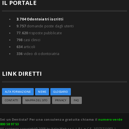
IL PORTALE
3.704
Odontoiatri iscritti
9.757
domande poste dagli utenti
77.620
risposte pubblicate
798
casi clinici
634
articoli
336
video di odontoiatria
LINK DIRETTI
ALTA FORMAZIONE
NEWS
GLOSSARIO
CONTATTI
MAPPA DEL SITO
PRIVACY
FAQ
Sei un Dentista? Per una consulenza gratuita chiama il
numero verde
800 58 97 53
All contents copyright© 2008 by Italia Web s.r.l. | P.I. e C.F. 10272711002 |