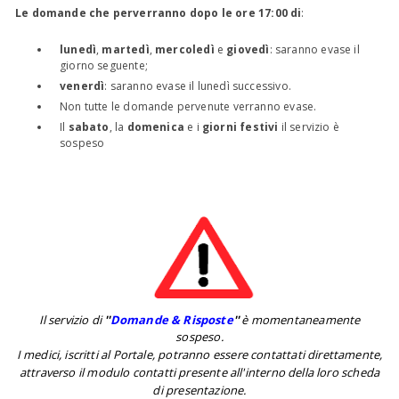
Le domande che perverranno dopo le ore 17:00 di
:
lunedì
,
martedì
,
mercoledì
e
giovedì
: saranno evase il
giorno seguente;
venerdì
: saranno evase il lunedì successivo.
Non tutte le domande pervenute verranno evase.
Il
sabato
, la
domenica
e i
giorni festivi
il servizio è
sospeso
Il servizio di
''
Domande & Risposte
''
è momentaneamente
sospeso.
I medici, iscritti al Portale, potranno essere contattati direttamente,
attraverso il modulo contatti presente all'interno della loro scheda
di presentazione.