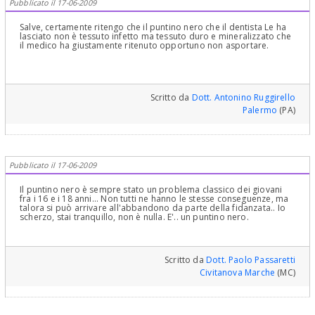
Pubblicato il 17-06-2009
Salve, certamente ritengo che il puntino nero che il dentista Le ha
lasciato non è tessuto infetto ma tessuto duro e mineralizzato che
il medico ha giustamente ritenuto opportuno non asportare.
Scritto da
Dott. Antonino Ruggirello
Palermo
(PA)
Pubblicato il 17-06-2009
Il puntino nero è sempre stato un problema classico dei giovani
fra i 16 e i 18 anni... Non tutti ne hanno le stesse conseguenze, ma
talora si può arrivare all'abbandono da parte della fidanzata.. Io
scherzo, stai tranquillo, non è nulla. E'.. un puntino nero.
Scritto da
Dott. Paolo Passaretti
Civitanova Marche
(MC)