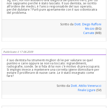
Sig. Enri, noi non abbiamo una diagnosi del puntino nero, per cui
non sappiamo perché è stato lasciato. Il suo dentista, se iscritto
all’ordine dei medici, è l'unico responsabile del suo operato,
perché dubitare ? Parli pure apertamente con il suo odontoiatra
del problema.
Scritto da
Dott. Diego Ruffoni
Mozzo
(BG)
Carnate
(MB)
Pubblicato il 17-06-2009
il suo dentista ha strumenti migliori di lei per valutare se quel
puntino e carie oppure se non va toccato: ingrandimenti,
radiografie, sonde. Se si fida di lui non c'è motivo di preoccuparsi.
Si impegni invece a mantenere una corretta igiene domiciliare per
evitare il proliferare di nuove carie. Le è stato insegnato come
fare?
Scritto da
Dott. Attilio Venerucci
Finale Ligure
(SV)