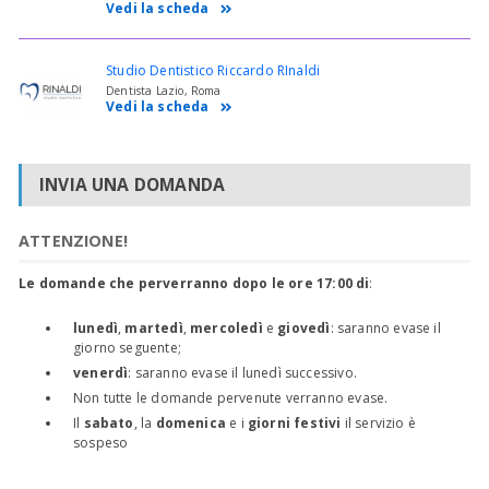
Vedi la scheda
Studio Dentistico Riccardo RInaldi
Dentista Lazio, Roma
Vedi la scheda
INVIA UNA DOMANDA
ATTENZIONE!
Le domande che perverranno dopo le ore 17:00 di
:
lunedì
,
martedì
,
mercoledì
e
giovedì
: saranno evase il
giorno seguente;
venerdì
: saranno evase il lunedì successivo.
Non tutte le domande pervenute verranno evase.
Il
sabato
, la
domenica
e i
giorni festivi
il servizio è
sospeso