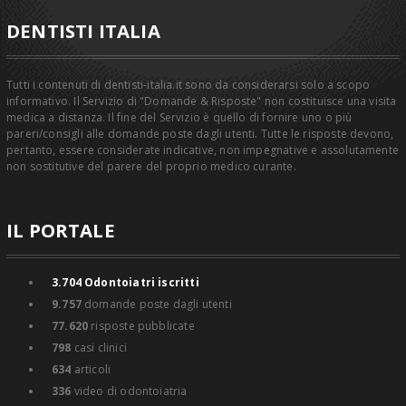
DENTISTI ITALIA
Tutti i contenuti di dentisti-italia.it sono da considerarsi solo a scopo
informativo. Il Servizio di "Domande & Risposte" non costituisce una visita
medica a distanza. Il fine del Servizio è quello di fornire uno o più
pareri/consigli alle domande poste dagli utenti. Tutte le risposte devono,
pertanto, essere considerate indicative, non impegnative e assolutamente
non sostitutive del parere del proprio medico curante.
IL PORTALE
3.704
Odontoiatri iscritti
9.757
domande poste dagli utenti
77.620
risposte pubblicate
798
casi clinici
634
articoli
336
video di odontoiatria